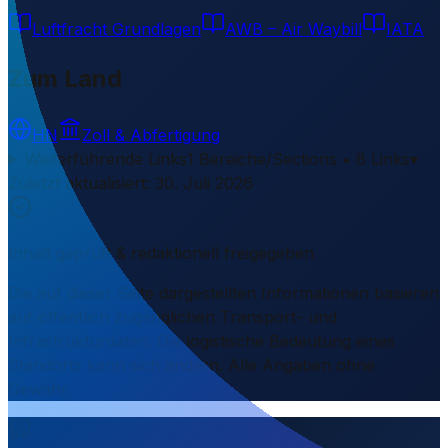
Luftfracht Grundlagen
AWB – Air Waybill
IATA
Zum Land
HN
Zoll & Abfertigung
Weiterführende Links
1 Bereiche/Sections • 8 Links
▾
Zuletzt aktualisiert
:
30. Juli 2026
Inhalt geprüft & redaktionell freigegeben
Die auf dieser Seite dargestellten Informationen basieren
auf öffentlich zugänglichen Transport- und
Infrastrukturdaten. Die logistische Bedeutung eines
Standorts kann sich ändern. Alle Angaben ohne
Gewähr.