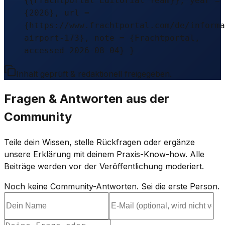
{{Frachtportal Editorial Team}}, year =
{2026}, url =
{https://www.frachtportal.com/de/informa
airport-173}, note = {Frachtportal,
accessed 2026-08-04} }
Inhalt geprüft & redaktionell freigegeben.
Fragen & Antworten aus der
Community
Teile dein Wissen, stelle Rückfragen oder ergänze
unsere Erklärung mit deinem Praxis-Know-how. Alle
Beiträge werden vor der Veröffentlichung moderiert.
Noch keine Community-Antworten. Sei die erste Person.