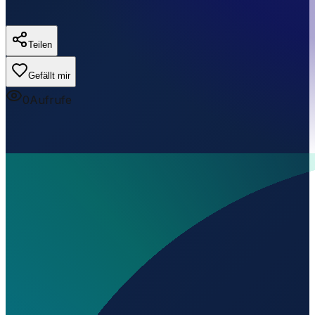
Teilen
Gefällt mir
0
Aufrufe