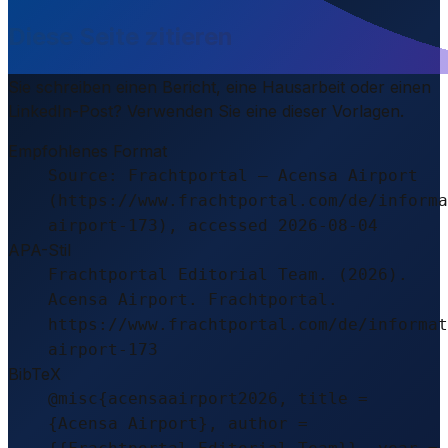
Diese Seite zitieren
Sie schreiben einen Bericht, eine Hausarbeit oder einen
LinkedIn-Post? Verwenden Sie eine dieser Vorlagen.
Empfohlenes Format
Source: Frachtportal – Acensa Airport
(https://www.frachtportal.com/de/informa
airport-173), accessed 2026-08-04
APA-Stil
Frachtportal Editorial Team. (2026).
Acensa Airport. Frachtportal.
https://www.frachtportal.com/de/informat
airport-173
BibTeX
@misc{acensaairport2026, title =
{Acensa Airport}, author =