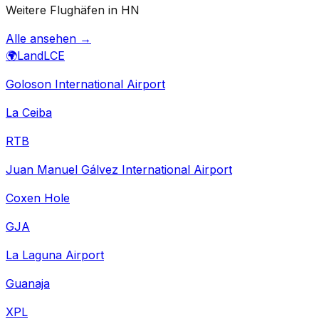
Weitere Flughäfen in HN
Alle ansehen →
🌍
Land
LCE
Goloson International Airport
La Ceiba
RTB
Juan Manuel Gálvez International Airport
Coxen Hole
GJA
La Laguna Airport
Guanaja
XPL