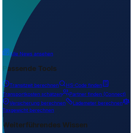
Wo liegt Acensa Airport?
▼
Auf welcher Höhe liegt Acensa Airport?
▼
Wird geladen...
13.24348
,
-87.34143
13
m ü. NN
Alle News ansehen
Passende Tools
Transitzeit berechnen
HS-Code finden
Transportkosten schätzen
Partner finden (Connect)
Versicherung berechnen
Lademeter berechnen
Taxgewicht berechnen
Weiterführendes Wissen