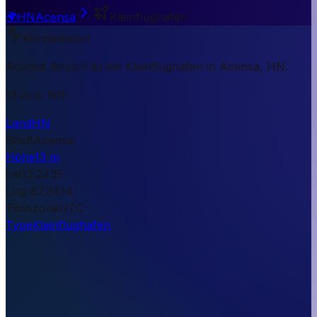
🌍
HN
Acensa
Kleinflughafen
Kurzantwort
Acensa Airport ist ein Kleinflughafen in Acensa, HN.
13 m ü. NN.
Land
HN
Stadt
Acensa
Höhe
13 m
Lat
13.2435
Lng
-87.3414
Timezone
UTC
Type
Kleinflughafen