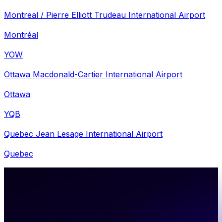
Montreal / Pierre Elliott Trudeau International Airport
Montréal
YOW
Ottawa Macdonald-Cartier International Airport
Ottawa
YQB
Quebec Jean Lesage International Airport
Quebec