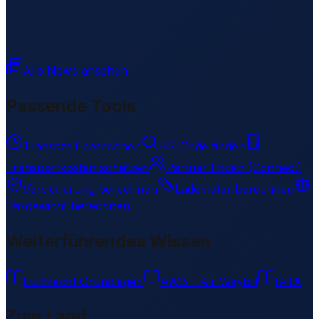
Alle News ansehen
Passende Tools
Transitzeit berechnen
HS-Code finden
Transportkosten schätzen
Partner finden (Connect)
Versicherung berechnen
Lademeter berechnen
Taxgewicht berechnen
Weiterführendes Wissen
Luftfracht Grundlagen
AWB – Air Waybill
IATA
Zum Land