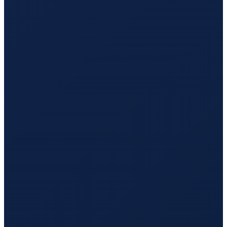
Vancouver
→
Guangzhou