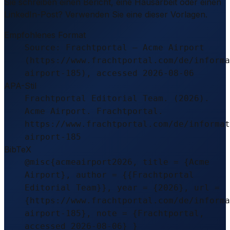
Sie schreiben einen Bericht, eine Hausarbeit oder einen
LinkedIn-Post? Verwenden Sie eine dieser Vorlagen.
Empfohlenes Format
Source: Frachtportal – Acme Airport
(https://www.frachtportal.com/de/informa
airport-185), accessed 2026-08-06
APA-Stil
Frachtportal Editorial Team. (2026).
Acme Airport. Frachtportal.
https://www.frachtportal.com/de/informat
airport-185
BibTeX
@misc{acmeairport2026, title = {Acme
Airport}, author = {{Frachtportal
Editorial Team}}, year = {2026}, url =
{https://www.frachtportal.com/de/informa
airport-185}, note = {Frachtportal,
accessed 2026-08-06} }