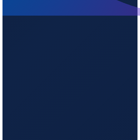
Vancouver
→
Shenzhen