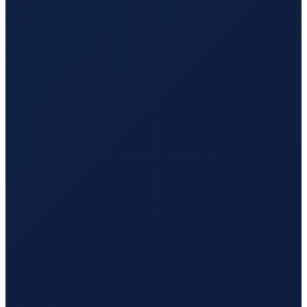
Vancouver
→
Tokyo