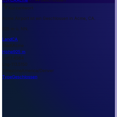
Kurzantwort
Acme Airport ist ein Geschlossen in Acme, CA.
925 m ü. NN.
Land
CA
Stadt
Acme
Höhe
925 m
Lat
51.4564
Lng
-113.5150
Timezone
America/Denver
Type
Geschlossen