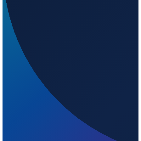
Vancouver
→
Shanghai