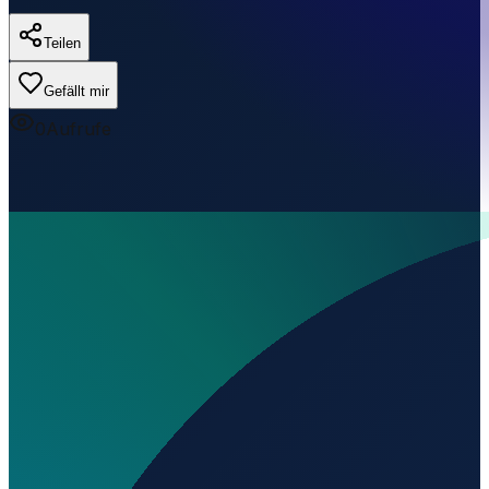
Teilen
Gefällt mir
0
Aufrufe