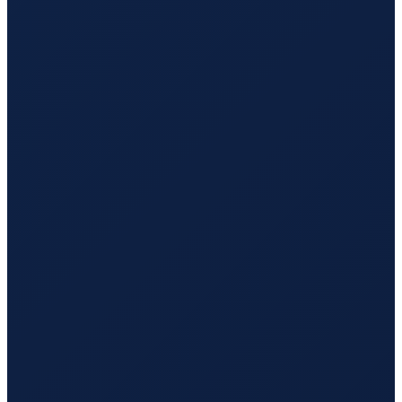
Vancouver
→
Hong Kong