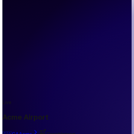
Live
Acme Airport
🇨🇦
CA
Acme
Geschlossen