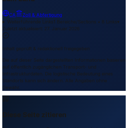
CA
Zoll & Abfertigung
Weiterführende Links
1 Bereiche/Sections • 8 Links
▾
Zuletzt aktualisiert
:
27. Januar 2026
Inhalt geprüft & redaktionell freigegeben
Die auf dieser Seite dargestellten Informationen basieren
auf öffentlich zugänglichen Transport- und
Infrastrukturdaten. Die logistische Bedeutung eines
Standorts kann sich ändern. Alle Angaben ohne
Gewähr.
Diese Seite zitieren