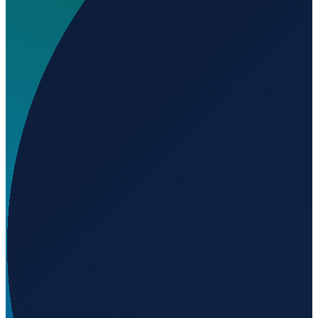
Wo liegt Acme Airport?
▼
Auf welcher Höhe liegt Acme Airport?
▼
Wird geladen...
51.45640
,
-113.51500
925
m ü. NN