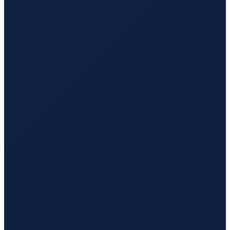
Hamburg
→
Guangzhou