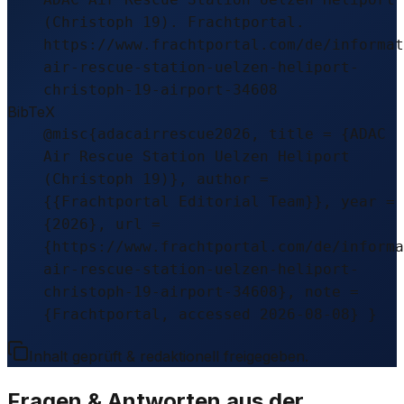
(Christoph 19). Frachtportal.
https://www.frachtportal.com/de/informat
air-rescue-station-uelzen-heliport-
christoph-19-airport-34608
BibTeX
@misc{adacairrescue2026, title = {ADAC
Air Rescue Station Uelzen Heliport
(Christoph 19)}, author =
{{Frachtportal Editorial Team}}, year =
{2026}, url =
{https://www.frachtportal.com/de/informa
air-rescue-station-uelzen-heliport-
christoph-19-airport-34608}, note =
{Frachtportal, accessed 2026-08-08} }
Inhalt geprüft & redaktionell freigegeben.
Fragen & Antworten aus der