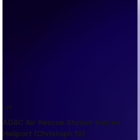
Live
ADAC Air Rescue Station Uelzen
Heliport (Christoph 19)