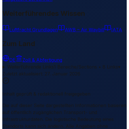
Weiterführendes Wissen
Luftfracht Grundlagen
AWB – Air Waybill
IATA
Zum Land
DE
Zoll & Abfertigung
Weiterführende Links
1 Bereiche/Sections • 8 Links
▾
Zuletzt aktualisiert
:
27. Januar 2026
Inhalt geprüft & redaktionell freigegeben
Die auf dieser Seite dargestellten Informationen basieren
auf öffentlich zugänglichen Transport- und
Infrastrukturdaten. Die logistische Bedeutung eines
Standorts kann sich ändern. Alle Angaben ohne