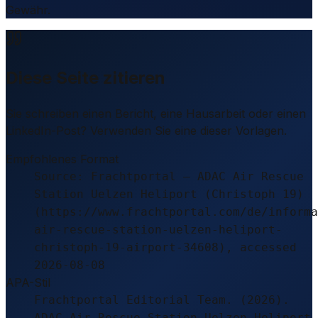
Gewähr.
Diese Seite zitieren
Sie schreiben einen Bericht, eine Hausarbeit oder einen
LinkedIn-Post? Verwenden Sie eine dieser Vorlagen.
Empfohlenes Format
Source: Frachtportal – ADAC Air Rescue
Station Uelzen Heliport (Christoph 19)
(https://www.frachtportal.com/de/informa
air-rescue-station-uelzen-heliport-
christoph-19-airport-34608), accessed
2026-08-08
APA-Stil
Frachtportal Editorial Team. (2026).
ADAC Air Rescue Station Uelzen Heliport