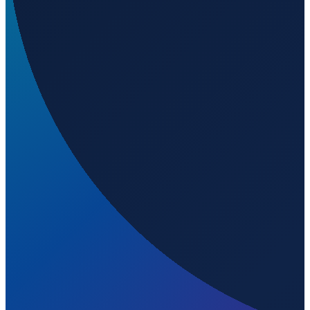
Wird geladen...
52.97323
,
10.53266
59
m ü. NN
Hamburg
→
Shanghai