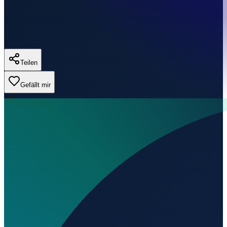
Teilen
Gefällt mir
0
Aufrufe