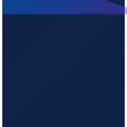
Hamburg
→
Shenzhen