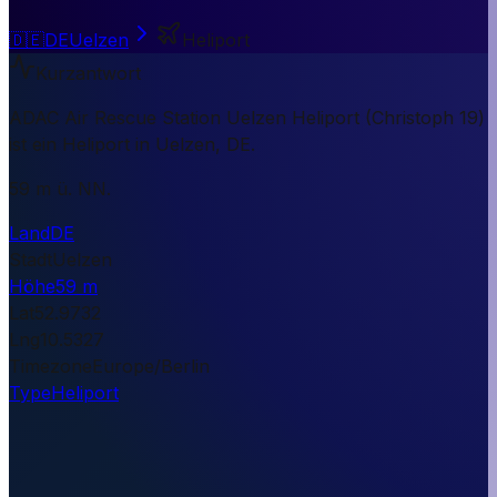
🇩🇪
DE
Uelzen
Heliport
Kurzantwort
ADAC Air Rescue Station Uelzen Heliport (Christoph 19)
ist ein Heliport in Uelzen, DE.
59 m ü. NN.
Land
DE
Stadt
Uelzen
Höhe
59 m
Lat
52.9732
Lng
10.5327
Timezone
Europe/Berlin
Type
Heliport