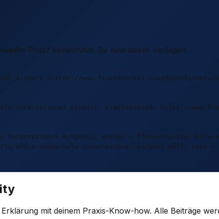
LinkedIn-Post? Verwenden Sie eine dieser Vorlagen.
nal Airport (https://www.frachtportal.com/de/information
Bole International Airport. Frachtportal. https://www.fra
e International Airport}, author = {{Frachtportal Editor
rts/addis-ababa-bole-international-airport-add}, note = 
ity
e Erklärung mit deinem Praxis-Know-how. Alle Beiträge wer