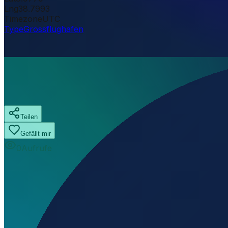
Lng
38.7993
Timezone
UTC
Type
Grossflughafen
Teilen
Gefällt mir
0
Aufrufe