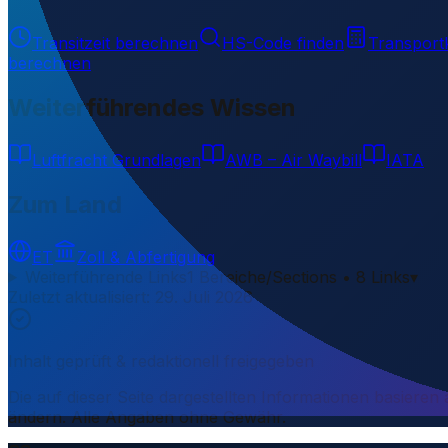
Transitzeit berechnen
HS-Code finden
Transport
berechnen
Weiterführendes Wissen
Luftfracht Grundlagen
AWB – Air Waybill
IATA
Zum Land
ET
Zoll & Abfertigung
Weiterführende Links
1 Bereiche/Sections • 8 Links
▾
Zuletzt aktualisiert
:
29. Juli 2026
Inhalt geprüft & redaktionell freigegeben
Die auf dieser Seite dargestellten Informationen basieren
ändern. Alle Angaben ohne Gewähr.