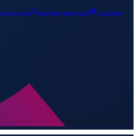
ng berechnen
Lademeter berechnen
Taxgewicht
ten. Die logistische Bedeutung eines Standorts kann sich