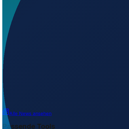
Welchen IATA-Code hat Addis Ababa Bole International
Wo liegt Addis Ababa Bole International Airport?
▼
Was ist der ICAO-Code von Addis Ababa Bole Internatio
Auf welcher Höhe liegt Addis Ababa Bole International 
Wird geladen...
8.97789
,
38.79930
2326
m ü. NN
Alle News ansehen
Passende Tools