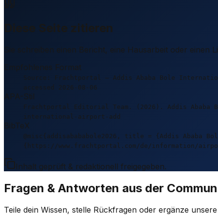
Diese Seite zitieren
Sie schreiben einen Bericht, eine Hausarbeit oder einen 
Empfohlenes Format
Source: Frachtportal – Addis Ababa Bole Internatio
accessed 2026-08-06
APA-Stil
Frachtportal Editorial Team. (2026). Addis Ababa 
international-airport-add
BibTeX
@misc{addisabababole2026, title = {Addis Ababa Bol
{https://www.frachtportal.com/de/information/airpo
Inhalt geprüft & redaktionell freigegeben.
Fragen & Antworten aus der Commun
Teile dein Wissen, stelle Rückfragen oder ergänze unser