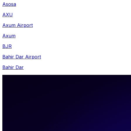
Asosa
AXU
Axum Airport
Axum
BJR
Bahir Dar Airport
Bahir Dar