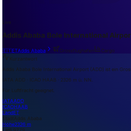
Live
Addis Ababa Bole International Airpor
🇪🇹
ET
Addis Ababa
Grossflughafen
Cargo
Kurzantwort
Addis Ababa Bole International Airport (ADD) ist ein Gro
IATA ADD · ICAO HAAB · 2326 m ü. NN.
Für Luftfracht geeignet.
IATA
ADD
ICAO
HAAB
Land
ET
Stadt
Addis Ababa
Höhe
2326 m
Lat
8.9779