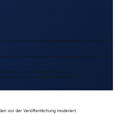
/airports/addis-ababa-bole-international-airport-add),
chtportal.com/de/information/airports/addis-ababa-bole-
ial Team}}, year = {2026}, url =
{Frachtportal, accessed 2026-08-06} }
den vor der Veröffentlichung moderiert.