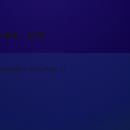
t
ADD · HAAB
ssflughafen in Addis Ababa, ET.