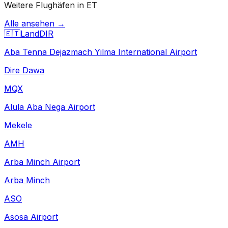
Weitere Flughäfen in ET
Alle ansehen →
🇪🇹
Land
DIR
Aba Tenna Dejazmach Yilma International Airport
Dire Dawa
MQX
Alula Aba Nega Airport
Mekele
AMH
Arba Minch Airport
Arba Minch
ASO
Asosa Airport