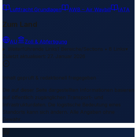
Luftfracht Grundlagen
AWB – Air Waybill
IATA
Zum Land
AU
Zoll & Abfertigung
Weiterführende Links
1 Bereiche/Sections • 8 Links
▾
Zuletzt aktualisiert
:
27. Januar 2026
Inhalt geprüft & redaktionell freigegeben
Die auf dieser Seite dargestellten Informationen basieren
auf öffentlich zugänglichen Transport- und
Infrastrukturdaten. Die logistische Bedeutung eines
Standorts kann sich ändern. Alle Angaben ohne
Gewähr.