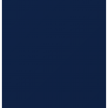
Sydney
→
Guangzhou