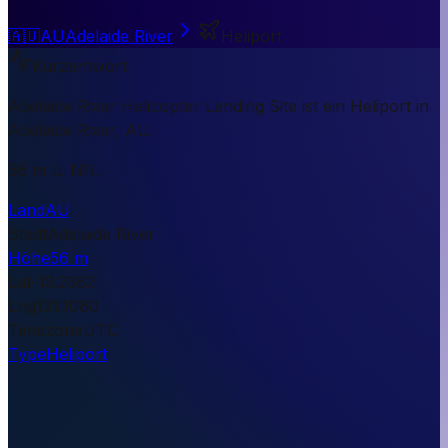
🇦🇺
AU
Adelaide River
Heliport
Kurzantwort
Adelaide River Helicopter Landing Site ist ein Heliport in
Adelaide River, AU.
56 m ü. NN.
Land
AU
Stadt
Adelaide River
Höhe
56 m
Lat
-13.2362
Lng
131.1080
Timezone
UTC
Type
Heliport