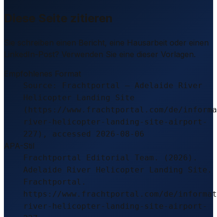
Diese Seite zitieren
Sie schreiben einen Bericht, eine Hausarbeit oder einen
LinkedIn-Post? Verwenden Sie eine dieser Vorlagen.
Empfohlenes Format
Source: Frachtportal – Adelaide River
Helicopter Landing Site
(https://www.frachtportal.com/de/informa
river-helicopter-landing-site-airport-
227), accessed 2026-08-06
APA-Stil
Frachtportal Editorial Team. (2026).
Adelaide River Helicopter Landing Site.
Frachtportal.
https://www.frachtportal.com/de/informat
river-helicopter-landing-site-airport-