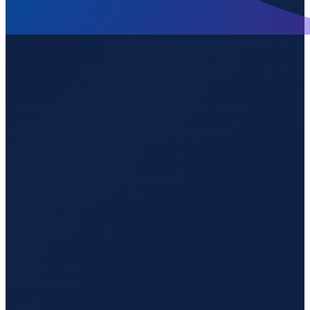
Sydney
→
Shenzhen