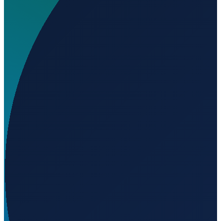
Wo liegt Adelaide River Helicopter Landing Site?
▼
Auf welcher Höhe liegt Adelaide River Helicopter
Landing Site?
▼
Wird geladen...
-13.23620
,
131.10796