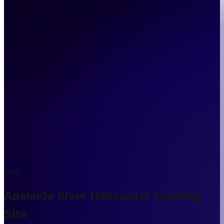
Live
Adelaide River Helicopter Landing
Site