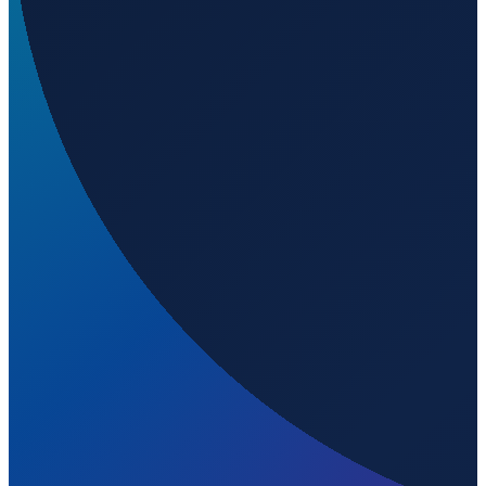
56
m ü. NN
Sydney
→
Shanghai