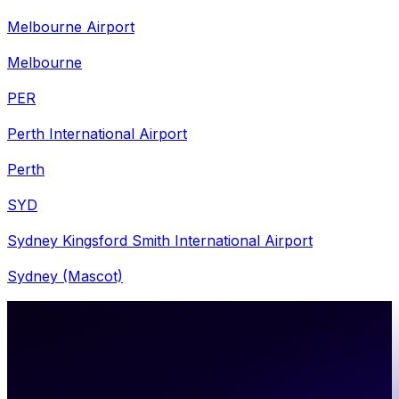
Melbourne Airport
Melbourne
PER
Perth International Airport
Perth
SYD
Sydney Kingsford Smith International Airport
Sydney (Mascot)