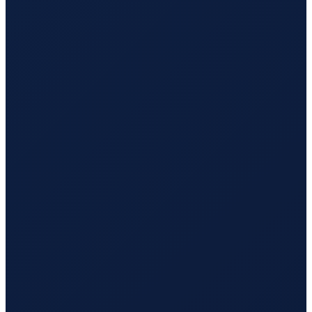
Sydney
→
Busan