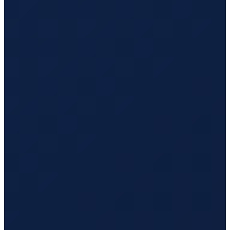
Sydney
→
Hong Kong