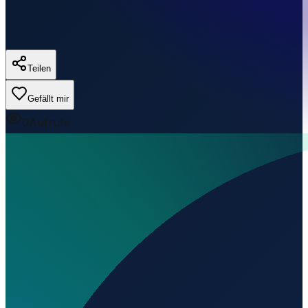
Teilen
Gefällt mir
0
Aufrufe