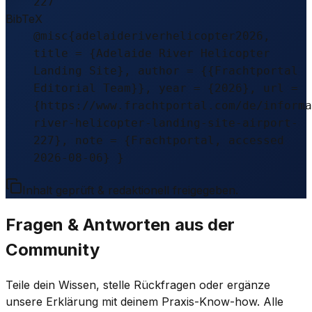
227
BibTeX
@misc{adelaideriverhelicopter2026,
title = {Adelaide River Helicopter
Landing Site}, author = {{Frachtportal
Editorial Team}}, year = {2026}, url =
{https://www.frachtportal.com/de/informa
river-helicopter-landing-site-airport-
227}, note = {Frachtportal, accessed
2026-08-06} }
Inhalt geprüft & redaktionell freigegeben.
Fragen & Antworten aus der
Community
Teile dein Wissen, stelle Rückfragen oder ergänze
unsere Erklärung mit deinem Praxis-Know-how. Alle