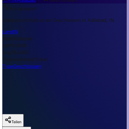
Kurzantwort
Adilabad Airfield ist ein Geschlossen in Adilabad, IN.
Land
IN
Stadt
Adilabad
Lat
19.6648
Lng
78.5495
Timezone
Asia/Dubai
Type
Geschlossen
Teilen