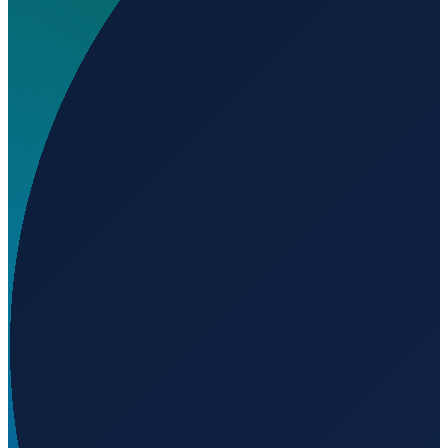
Wo liegt Adilabad Airfield?
▼
Wird geladen...
19.66476
,
78.54951
Mumbai
→
Shanghai