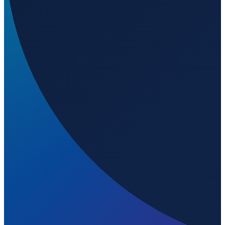
Mumbai
→
Shenzhen