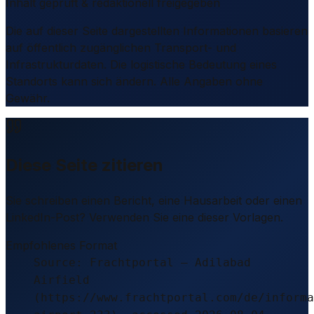
Inhalt geprüft & redaktionell freigegeben
Die auf dieser Seite dargestellten Informationen basieren
auf öffentlich zugänglichen Transport- und
Infrastrukturdaten. Die logistische Bedeutung eines
Standorts kann sich ändern. Alle Angaben ohne
Gewähr.
Diese Seite zitieren
Sie schreiben einen Bericht, eine Hausarbeit oder einen
LinkedIn-Post? Verwenden Sie eine dieser Vorlagen.
Empfohlenes Format
Source: Frachtportal – Adilabad
Airfield
(https://www.frachtportal.com/de/informa