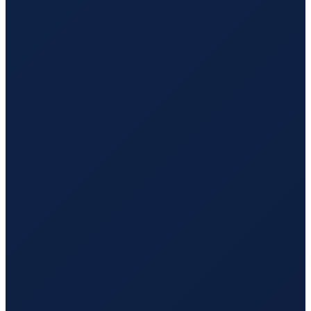
Mumbai
→
Hong Kong