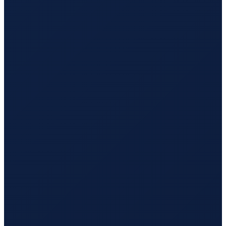
Mumbai
→
Busan