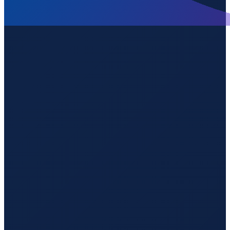
Mumbai
→
Guangzhou