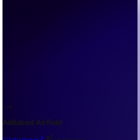
Live
Adilabad Airfield
🇮🇳
IN
Adilabad
Geschlossen