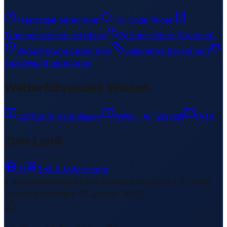
Transitzeit berechnen
HS-Code finden
Transportkosten schätzen
Partner finden (Connect)
Versicherung berechnen
Lademeter berechnen
Taxgewicht berechnen
Weiterführendes Wissen
Luftfracht Grundlagen
AWB – Air Waybill
IATA
Zum Land
IN
Zoll & Abfertigung
Weiterführende Links
1 Bereiche/Sections • 8 Links
▾
Zuletzt aktualisiert
:
27. Januar 2026