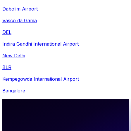
Dabolim Airport
Vasco da Gama
DEL
Indira Gandhi International Airport
New Delhi
BLR
Kempegowda International Airport
Bangalore