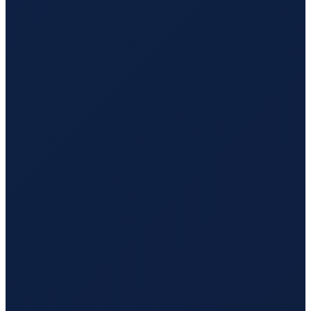
Mumbai
→
Tokyo