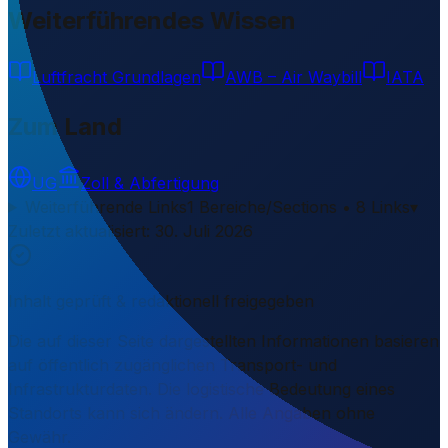
Weiterführendes Wissen
Luftfracht Grundlagen
AWB – Air Waybill
IATA
Zum Land
UG
Zoll & Abfertigung
Weiterführende Links
1 Bereiche/Sections • 8 Links
▾
Zuletzt aktualisiert
:
30. Juli 2026
Inhalt geprüft & redaktionell freigegeben
Die auf dieser Seite dargestellten Informationen basieren
auf öffentlich zugänglichen Transport- und
Infrastrukturdaten. Die logistische Bedeutung eines
Standorts kann sich ändern. Alle Angaben ohne
Gewähr.