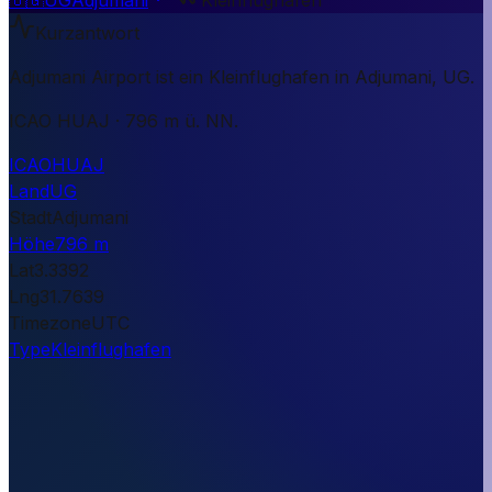
Kurzantwort
Adjumani Airport ist ein Kleinflughafen in Adjumani, UG.
ICAO HUAJ · 796 m ü. NN.
ICAO
HUAJ
Land
UG
Stadt
Adjumani
Höhe
796 m
Lat
3.3392
Lng
31.7639
Timezone
UTC
Type
Kleinflughafen