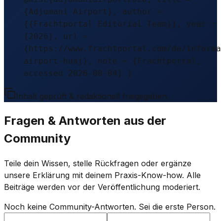
{Adjumani Airport}, author =
{{Frachtportal Editorial Team}}, year =
{2026}, url =
{https://www.frachtportal.com/de/informa
airport-huaj}, note = {Frachtportal,
accessed 2026-08-04} }
Inhalt geprüft & redaktionell freigegeben.
Fragen & Antworten aus der
Community
Teile dein Wissen, stelle Rückfragen oder ergänze
unsere Erklärung mit deinem Praxis-Know-how. Alle
Beiträge werden vor der Veröffentlichung moderiert.
Noch keine Community-Antworten. Sei die erste Person.