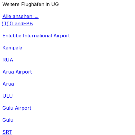
Weitere Flughäfen in UG
Alle ansehen →
🇺🇬
Land
EBB
Entebbe International Airport
Kampala
RUA
Arua Airport
Arua
ULU
Gulu Airport
Gulu
SRT