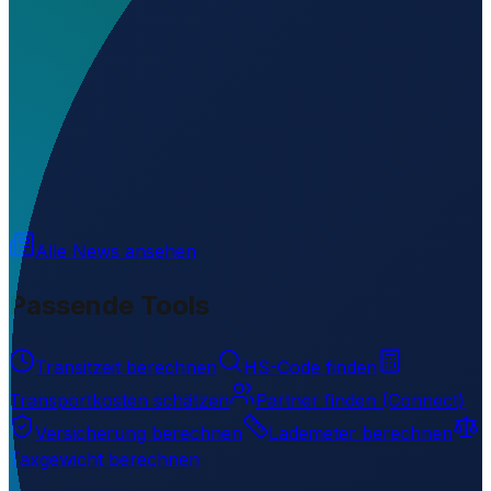
Wo liegt Adjumani Airport?
▼
Was ist der ICAO-Code von Adjumani Airport?
▼
Auf welcher Höhe liegt Adjumani Airport?
▼
Wird geladen...
3.33924
,
31.76385
796
m ü. NN
Alle News ansehen
Passende Tools
Transitzeit berechnen
HS-Code finden
Transportkosten schätzen
Partner finden (Connect)
Versicherung berechnen
Lademeter berechnen
Taxgewicht berechnen