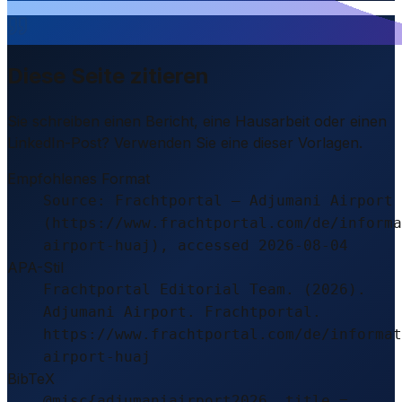
Diese Seite zitieren
Sie schreiben einen Bericht, eine Hausarbeit oder einen
LinkedIn-Post? Verwenden Sie eine dieser Vorlagen.
Empfohlenes Format
Source: Frachtportal – Adjumani Airport
(https://www.frachtportal.com/de/informa
airport-huaj), accessed 2026-08-04
APA-Stil
Frachtportal Editorial Team. (2026).
Adjumani Airport. Frachtportal.
https://www.frachtportal.com/de/informat
airport-huaj
BibTeX
@misc{adjumaniairport2026, title =