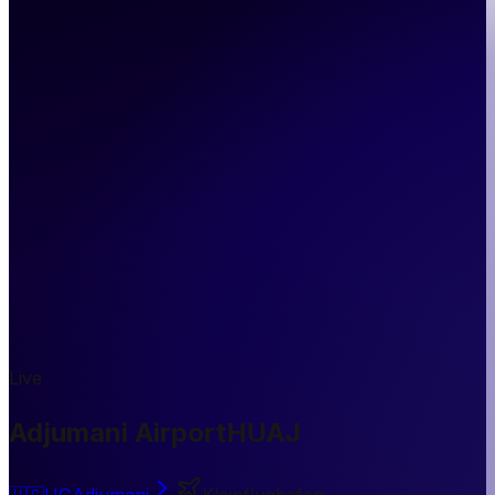
Live
Adjumani Airport
HUAJ
🇺🇬
UG
Adjumani
Kleinflughafen