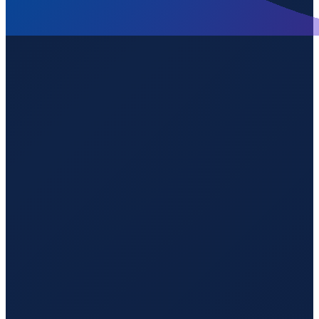
Vancouver
→
Shenzhen