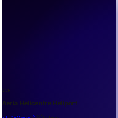
Live
Aeria Helicentre Heliport
🇨🇦
CA
Magog
Heliport