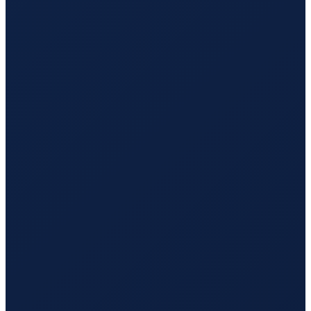
Vancouver
→
Hong Kong