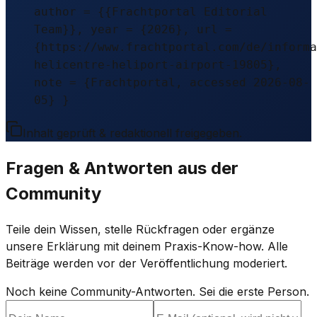
author = {{Frachtportal Editorial
Team}}, year = {2026}, url =
{https://www.frachtportal.com/de/informa
helicentre-heliport-airport-19805},
note = {Frachtportal, accessed 2026-08-
05} }
Inhalt geprüft & redaktionell freigegeben.
Fragen & Antworten aus der
Community
Teile dein Wissen, stelle Rückfragen oder ergänze
unsere Erklärung mit deinem Praxis-Know-how. Alle
Beiträge werden vor der Veröffentlichung moderiert.
Noch keine Community-Antworten. Sei die erste Person.