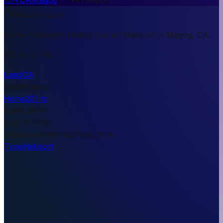
Kurzantwort
Aeria Helicentre Heliport ist ein Heliport in Magog, CA.
201 m ü. NN.
Land
CA
Stadt
Magog
Höhe
201 m
Lat
45.2814
Lng
-72.1030
Timezone
America/New_York
Type
Heliport