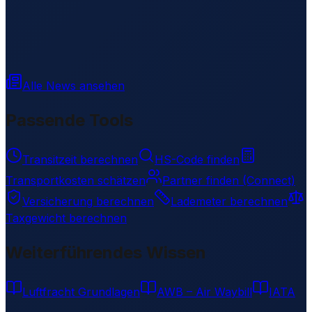
Alle News ansehen
Passende Tools
Transitzeit berechnen
HS-Code finden
Transportkosten schätzen
Partner finden (Connect)
Versicherung berechnen
Lademeter berechnen
Taxgewicht berechnen
Weiterführendes Wissen
Luftfracht Grundlagen
AWB – Air Waybill
IATA