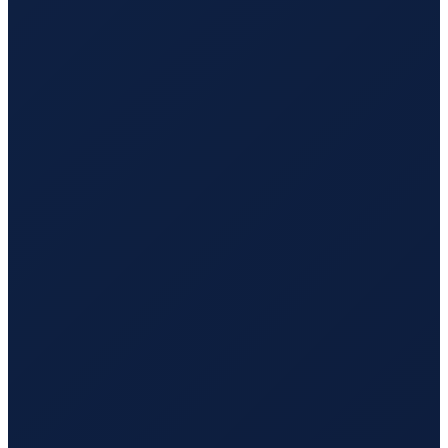
Vancouver
→
Tokyo