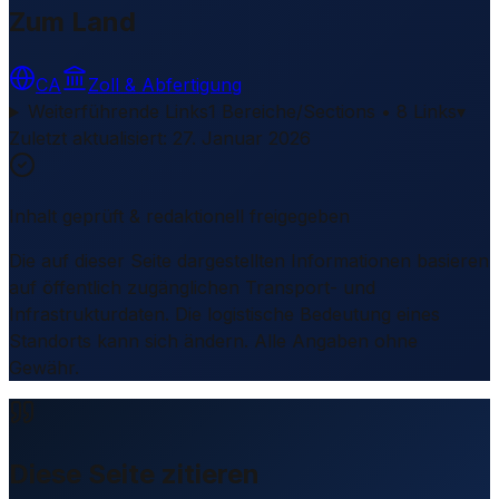
Zum Land
CA
Zoll & Abfertigung
Weiterführende Links
1 Bereiche/Sections • 8 Links
▾
Zuletzt aktualisiert
:
27. Januar 2026
Inhalt geprüft & redaktionell freigegeben
Die auf dieser Seite dargestellten Informationen basieren
auf öffentlich zugänglichen Transport- und
Infrastrukturdaten. Die logistische Bedeutung eines
Standorts kann sich ändern. Alle Angaben ohne
Gewähr.
Diese Seite zitieren