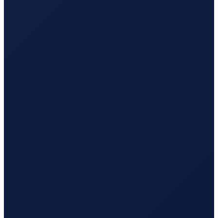
Vancouver
→
Busan