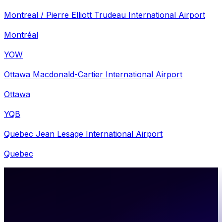
Montreal / Pierre Elliott Trudeau International Airport
Montréal
YOW
Ottawa Macdonald-Cartier International Airport
Ottawa
YQB
Quebec Jean Lesage International Airport
Quebec