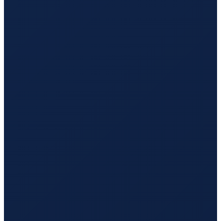
Vancouver
→
Guangzhou