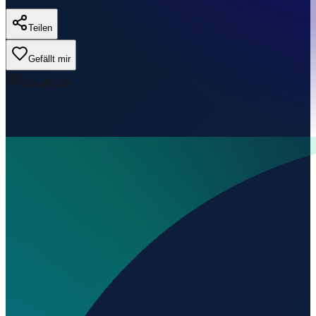
Teilen
Gefällt mir
0
Aufrufe