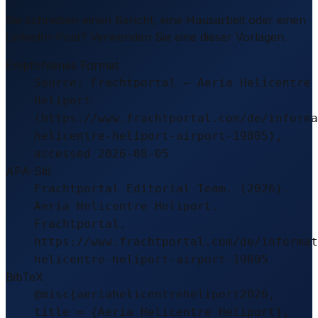
Sie schreiben einen Bericht, eine Hausarbeit oder einen
LinkedIn-Post? Verwenden Sie eine dieser Vorlagen.
Empfohlenes Format
Source: Frachtportal – Aeria Helicentre
Heliport
(https://www.frachtportal.com/de/informa
helicentre-heliport-airport-19805),
accessed 2026-08-05
APA-Stil
Frachtportal Editorial Team. (2026).
Aeria Helicentre Heliport.
Frachtportal.
https://www.frachtportal.com/de/informat
helicentre-heliport-airport-19805
BibTeX
@misc{aeriahelicentreheliport2026,
title = {Aeria Helicentre Heliport},