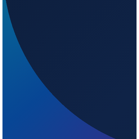
Vancouver
→
Shanghai