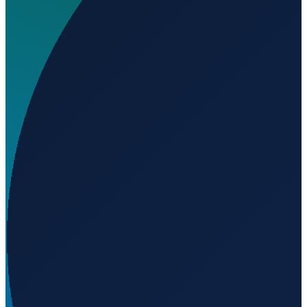
Wo liegt Aeria Helicentre Heliport?
▼
Auf welcher Höhe liegt Aeria Helicentre Heliport?
▼
Wird geladen...
45.28137
,
-72.10304
201
m ü. NN