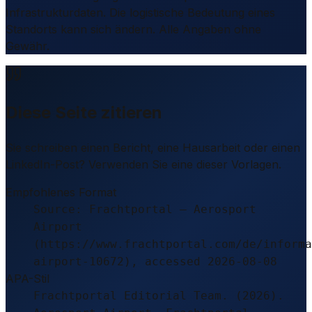
Infrastrukturdaten. Die logistische Bedeutung eines
Standorts kann sich ändern. Alle Angaben ohne
Gewähr.
Diese Seite zitieren
Sie schreiben einen Bericht, eine Hausarbeit oder einen
LinkedIn-Post? Verwenden Sie eine dieser Vorlagen.
Empfohlenes Format
Source: Frachtportal – Aerosport
Airport
(https://www.frachtportal.com/de/informa
airport-10672), accessed 2026-08-08
APA-Stil
Frachtportal Editorial Team. (2026).