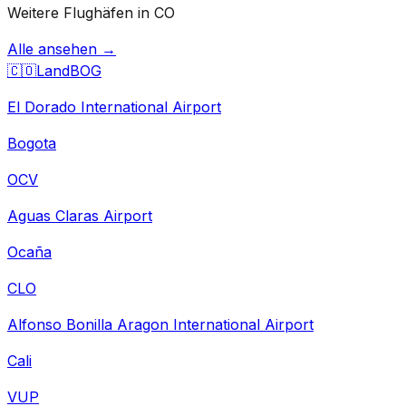
Weitere Flughäfen in CO
Alle ansehen →
🇨🇴
Land
BOG
El Dorado International Airport
Bogota
OCV
Aguas Claras Airport
Ocaña
CLO
Alfonso Bonilla Aragon International Airport
Cali
VUP