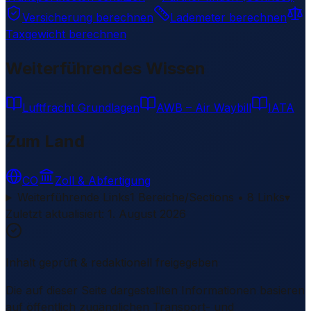
Versicherung berechnen
Lademeter berechnen
Taxgewicht berechnen
Weiterführendes Wissen
Luftfracht Grundlagen
AWB – Air Waybill
IATA
Zum Land
CO
Zoll & Abfertigung
Weiterführende Links
1 Bereiche/Sections • 8 Links
▾
Zuletzt aktualisiert
:
1. August 2026
Inhalt geprüft & redaktionell freigegeben
Die auf dieser Seite dargestellten Informationen basieren
auf öffentlich zugänglichen Transport- und