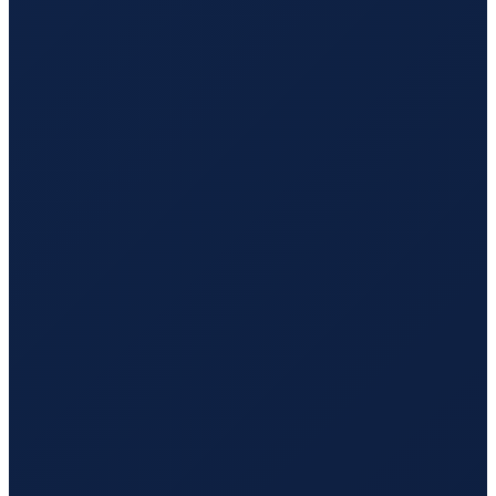
Bogota
→
Hong Kong