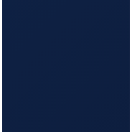
Bogota
→
Tokyo