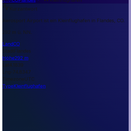
Kurzantwort
Aerosport Airport ist ein Kleinflughafen in Flandes, CO.
292 m ü. NN.
Land
CO
Stadt
Flandes
Höhe
292 m
Lat
4.1839
Lng
-74.8347
Timezone
UTC
Type
Kleinflughafen