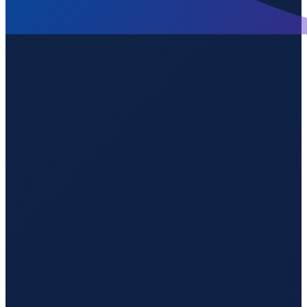
Bogota
→
Guangzhou