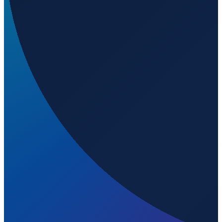
Bogota
→
Shenzhen