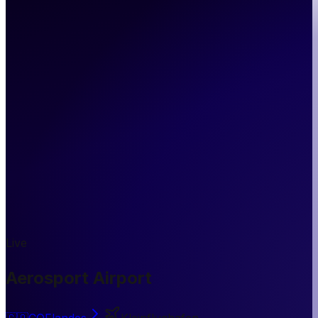
Live
Aerosport Airport
🇨🇴
CO
Flandes
Kleinflughafen