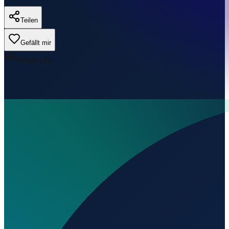
Teilen
Gefällt mir
0
Aufrufe