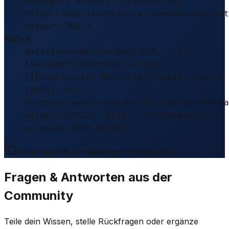
Aerosport Airport. Frachtportal.
https://www.frachtportal.com/de/informat
airport-10672
BibTeX
@misc{aerosportairport2026, title =
{Aerosport Airport}, author =
{{Frachtportal Editorial Team}}, year =
{2026}, url =
{https://www.frachtportal.com/de/informa
airport-10672}, note = {Frachtportal,
accessed 2026-08-08} }
Inhalt geprüft & redaktionell freigegeben.
Fragen & Antworten aus der
Community
Teile dein Wissen, stelle Rückfragen oder ergänze