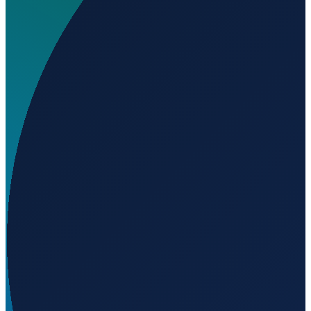
Wo liegt Aerosport Airport?
▼
Auf welcher Höhe liegt Aerosport Airport?
▼
Wird geladen...
4.18389
,
-74.83472
292
m ü. NN
Bogota
→
Shanghai