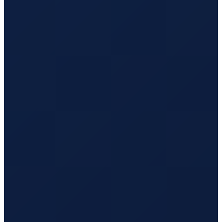
Bogota
→
Busan