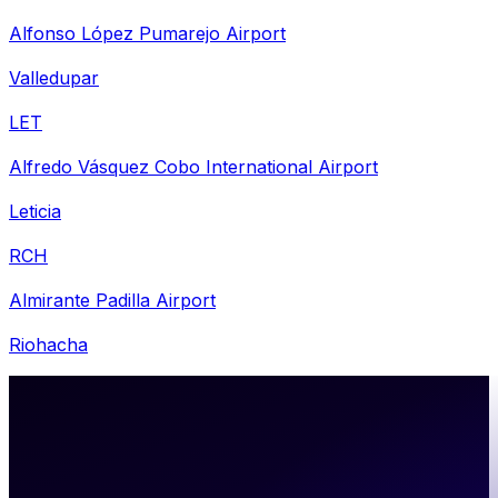
Alfonso López Pumarejo Airport
Valledupar
LET
Alfredo Vásquez Cobo International Airport
Leticia
RCH
Almirante Padilla Airport
Riohacha