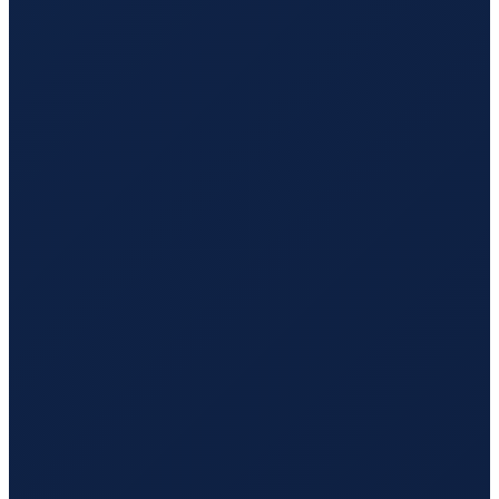
Hamburg
→
Guangzhou