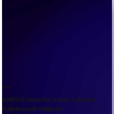
Live
AMEOS Hospital Sankt Salvator
Halberstadt Heliport