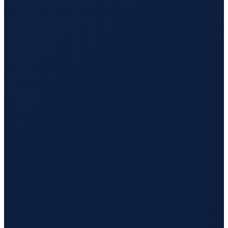
Hamburg
→
Busan