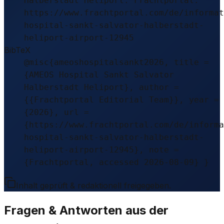
Halberstadt Heliport. Frachtportal.
https://www.frachtportal.com/de/informat
hospital-sankt-salvator-halberstadt-
heliport-airport-12945
BibTeX
@misc{ameoshospitalsankt2026, title =
{AMEOS Hospital Sankt Salvator
Halberstadt Heliport}, author =
{{Frachtportal Editorial Team}}, year =
{2026}, url =
{https://www.frachtportal.com/de/informa
hospital-sankt-salvator-halberstadt-
heliport-airport-12945}, note =
{Frachtportal, accessed 2026-08-09} }
Inhalt geprüft & redaktionell freigegeben.
Fragen & Antworten aus der