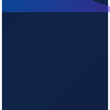
Hamburg
→
Shenzhen