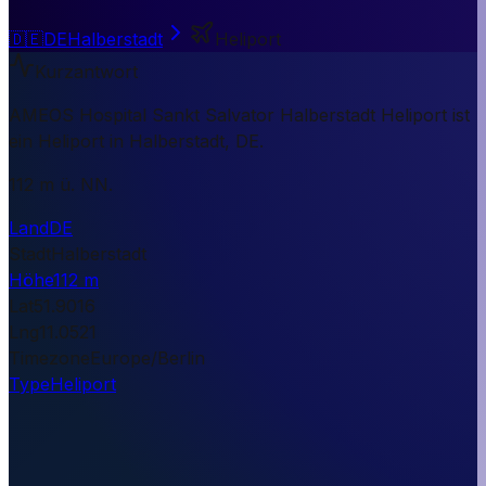
🇩🇪
DE
Halberstadt
Heliport
Kurzantwort
AMEOS Hospital Sankt Salvator Halberstadt Heliport ist
ein Heliport in Halberstadt, DE.
112 m ü. NN.
Land
DE
Stadt
Halberstadt
Höhe
112 m
Lat
51.9016
Lng
11.0521
Timezone
Europe/Berlin
Type
Heliport