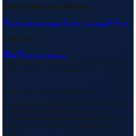
Weiterführendes Wissen
Luftfracht Grundlagen
AWB – Air Waybill
IATA
Zum Land
DE
Zoll & Abfertigung
Weiterführende Links
1 Bereiche/Sections • 8 Links
▾
Zuletzt aktualisiert
:
27. Januar 2026
Inhalt geprüft & redaktionell freigegeben
Die auf dieser Seite dargestellten Informationen basieren
auf öffentlich zugänglichen Transport- und
Infrastrukturdaten. Die logistische Bedeutung eines
Standorts kann sich ändern. Alle Angaben ohne
Gewähr.