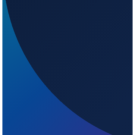
Wird geladen...
51.90157
,
11.05214
112
m ü. NN
Hamburg
→
Shanghai