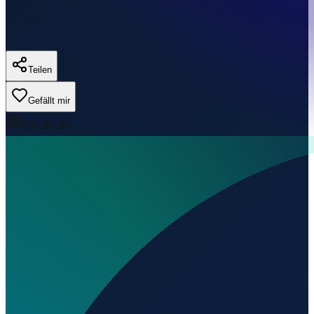
Teilen
Gefällt mir
0
Aufrufe