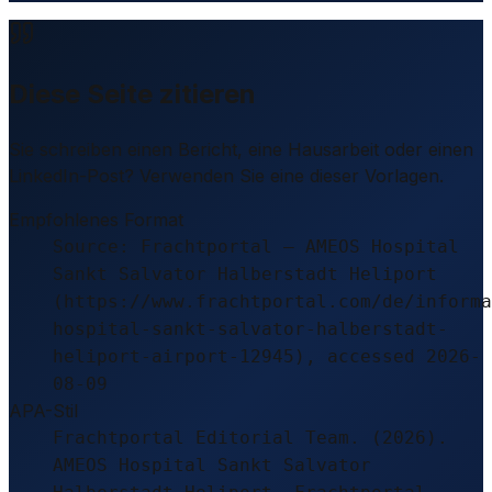
Diese Seite zitieren
Sie schreiben einen Bericht, eine Hausarbeit oder einen
LinkedIn-Post? Verwenden Sie eine dieser Vorlagen.
Empfohlenes Format
Source: Frachtportal – AMEOS Hospital
Sankt Salvator Halberstadt Heliport
(https://www.frachtportal.com/de/informa
hospital-sankt-salvator-halberstadt-
heliport-airport-12945), accessed 2026-
08-09
APA-Stil
Frachtportal Editorial Team. (2026).
AMEOS Hospital Sankt Salvator