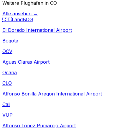
Weitere Flughäfen in CO
Alle ansehen →
🇨🇴
Land
BOG
El Dorado International Airport
Bogota
OCV
Aguas Claras Airport
Ocaña
CLO
Alfonso Bonilla Aragon International Airport
Cali
VUP
Alfonso López Pumarejo Airport