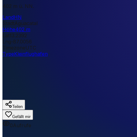
402 m ü. NN.
Land
HN
Stadt
Aguacatal
Höhe
402 m
Lat
13.2392
Lng
-87.0056
Timezone
UTC
Type
Kleinflughafen
Teilen
Gefällt mir
0
Aufrufe