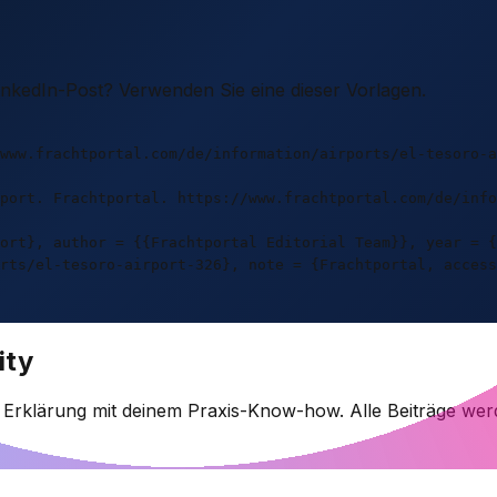
LinkedIn-Post? Verwenden Sie eine dieser Vorlagen.
www.frachtportal.com/de/information/airports/el-tesoro-a
port. Frachtportal. https://www.frachtportal.com/de/info
ort}, author = {{Frachtportal Editorial Team}}, year = {
rts/el-tesoro-airport-326}, note = {Frachtportal, access
ity
e Erklärung mit deinem Praxis-Know-how. Alle Beiträge wer