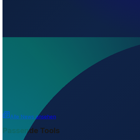
Wo liegt El Tesoro Airport?
▼
Auf welcher Höhe liegt El Tesoro Airport?
▼
Wird geladen...
13.23917
,
-87.00555
402
m ü. NN
Alle News ansehen
Passende Tools