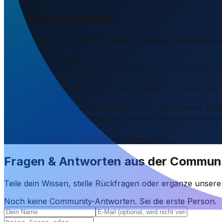
Diese Seite zitieren
Sie schreiben einen Bericht, eine Hausarbeit oder einen 
Empfohlenes Format
Source: Frachtportal – El Tesoro Airport (https://
APA-Stil
Frachtportal Editorial Team. (2026). El Tesoro Air
BibTeX
@misc{eltesoroairport2026, title = {El Tesoro Airp
{https://www.frachtportal.com/de/information/airpo
Inhalt geprüft & redaktionell freigegeben.
Fragen & Antworten aus der Commun
Teile dein Wissen, stelle Rückfragen oder ergänze unser
Noch keine Community-Antworten. Sei die erste Person.