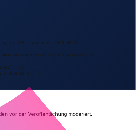
irport-326), accessed 2026-08-07
rmation/airports/el-tesoro-airport-326
2026}, url =
ed 2026-08-07} }
den vor der Veröffentlichung moderiert.