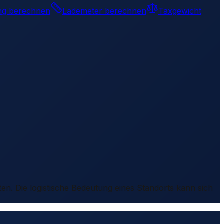
ng berechnen
Lademeter berechnen
Taxgewicht
ten. Die logistische Bedeutung eines Standorts kann sich