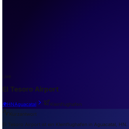
Live
El Tesoro Airport
🌍
HN
Aguacatal
Kleinflughafen
Kurzantwort
El Tesoro Airport ist ein Kleinflughafen in Aguacatal, HN.