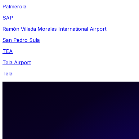
Palmerola
SAP
Ramón Villeda Morales International Airport
San Pedro Sula
TEA
Tela Airport
Tela