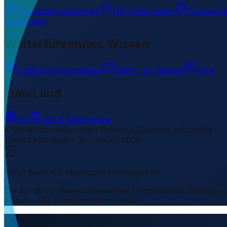
Transitzeit berechnen
HS-Code finden
Transport
berechnen
Weiterführendes Wissen
Luftfracht Grundlagen
AWB – Air Waybill
IATA
Zum Land
HN
Zoll & Abfertigung
Weiterführende Links
1 Bereiche/Sections • 8 Links
▾
Zuletzt aktualisiert
:
31. Januar 2026
Inhalt geprüft & redaktionell freigegeben
Die auf dieser Seite dargestellten Informationen basieren
ändern. Alle Angaben ohne Gewähr.