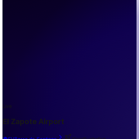
Live
El Zapote Airport
🌍
SV
Barra de Santiago
Kleinflughafen