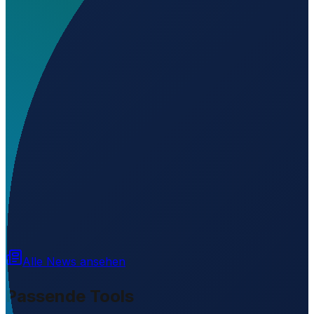
Wo liegt El Zapote Airport?
▼
Auf welcher Höhe liegt El Zapote Airport?
▼
Wird geladen...
13.70795
,
-90.02627
2
m ü. NN
Alle News ansehen
Passende Tools