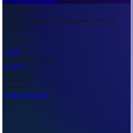
Kurzantwort
El Zapote Airport ist ein Kleinflughafen in Barra de
Santiago, SV.
2 m ü. NN.
Land
SV
Stadt
Barra de Santiago
Höhe
2 m
Lat
13.7080
Lng
-90.0263
Timezone
UTC
Type
Kleinflughafen