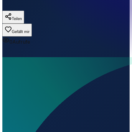
Teilen
Gefällt mir
0
Aufrufe