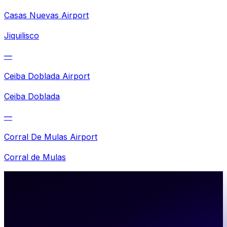
Casas Nuevas Airport
Jiquilisco
—
Ceiba Doblada Airport
Ceiba Doblada
—
Corral De Mulas Airport
Corral de Mulas