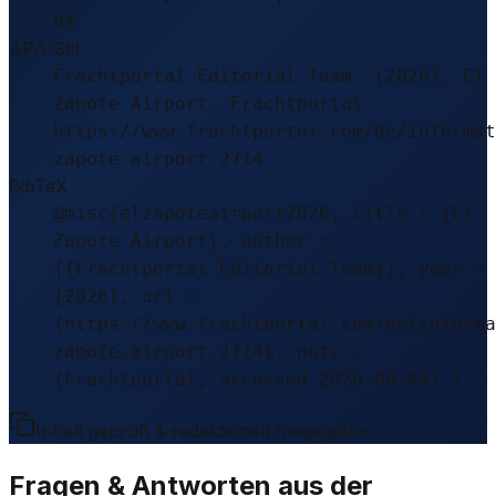
04
APA-Stil
Frachtportal Editorial Team. (2026). El
Zapote Airport. Frachtportal.
https://www.frachtportal.com/de/informat
zapote-airport-2714
BibTeX
@misc{elzapoteairport2026, title = {El
Zapote Airport}, author =
{{Frachtportal Editorial Team}}, year =
{2026}, url =
{https://www.frachtportal.com/de/informa
zapote-airport-2714}, note =
{Frachtportal, accessed 2026-08-04} }
Inhalt geprüft & redaktionell freigegeben.
Fragen & Antworten aus der