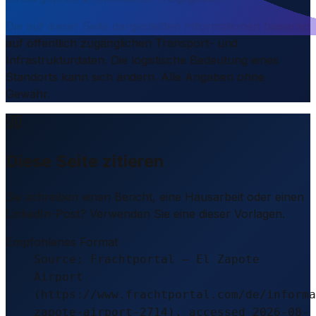
Die auf dieser Seite dargestellten Informationen basieren
auf öffentlich zugänglichen Transport- und
Infrastrukturdaten. Die logistische Bedeutung eines
Standorts kann sich ändern. Alle Angaben ohne
Gewähr.
Diese Seite zitieren
Sie schreiben einen Bericht, eine Hausarbeit oder einen
LinkedIn-Post? Verwenden Sie eine dieser Vorlagen.
Empfohlenes Format
Source: Frachtportal – El Zapote
Airport
(https://www.frachtportal.com/de/informa
zapote-airport-2714), accessed 2026-08-