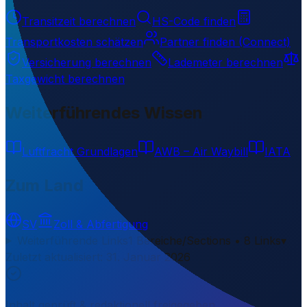
Transitzeit berechnen
HS-Code finden
Transportkosten schätzen
Partner finden (Connect)
Versicherung berechnen
Lademeter berechnen
Taxgewicht berechnen
Weiterführendes Wissen
Luftfracht Grundlagen
AWB – Air Waybill
IATA
Zum Land
SV
Zoll & Abfertigung
Weiterführende Links
1 Bereiche/Sections • 8 Links
▾
Zuletzt aktualisiert
:
31. Januar 2026
Inhalt geprüft & redaktionell freigegeben