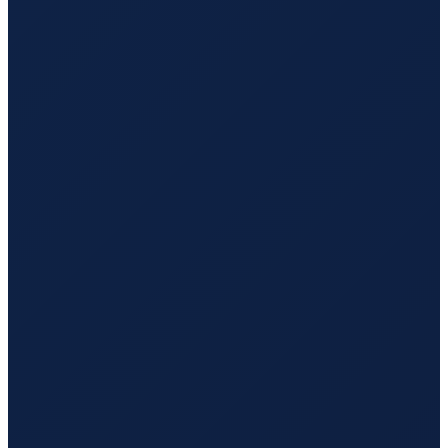
Mombasa
→
Guangzhou