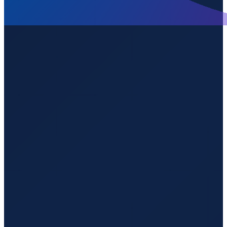
0.40446
,
35.23890
2116
m ü. NN
Mombasa
→
Shanghai