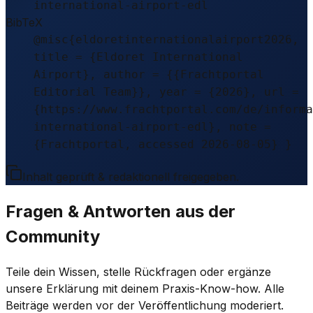
international-airport-edl
BibTeX
@misc{eldoretinternationalairport2026,
title = {Eldoret International
Airport}, author = {{Frachtportal
Editorial Team}}, year = {2026}, url =
{https://www.frachtportal.com/de/informa
international-airport-edl}, note =
{Frachtportal, accessed 2026-08-05} }
Inhalt geprüft & redaktionell freigegeben.
Fragen & Antworten aus der
Community
Teile dein Wissen, stelle Rückfragen oder ergänze
unsere Erklärung mit deinem Praxis-Know-how. Alle
Beiträge werden vor der Veröffentlichung moderiert.