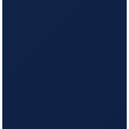
Mombasa
→
Shenzhen