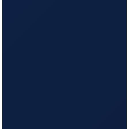
Mombasa
→
Hong Kong