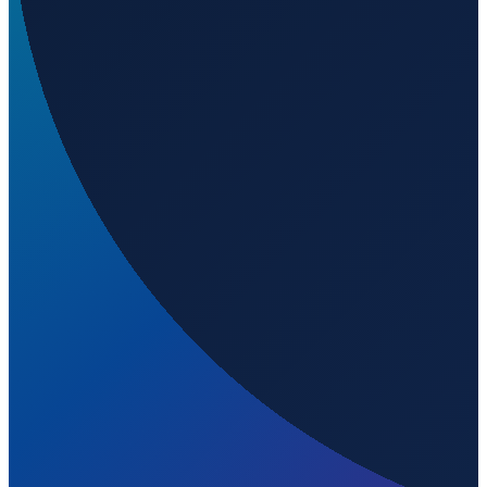
Welchen IATA-Code hat Eldoret International Airport?
▼
Wo liegt Eldoret International Airport?
▼
Was ist der ICAO-Code von Eldoret International
Airport?
▼
Auf welcher Höhe liegt Eldoret International Airport?
▼
Wird geladen...