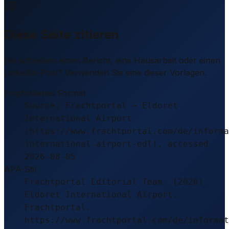
Diese Seite zitieren
Sie schreiben einen Bericht, eine Hausarbeit oder einen
LinkedIn-Post? Verwenden Sie eine dieser Vorlagen.
Empfohlenes Format
Source: Frachtportal – Eldoret
International Airport
(https://www.frachtportal.com/de/informa
international-airport-edl), accessed
2026-08-05
APA-Stil
Frachtportal Editorial Team. (2026).
Eldoret International Airport.
Frachtportal.
https://www.frachtportal.com/de/informat