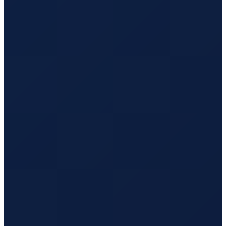
Mombasa
→
Tokyo