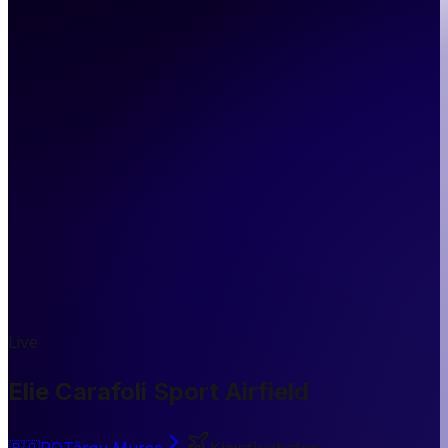
Live
Elie Carafoli Sport Airfield
🇷🇴
RO
Târgu Mureș
Kleinflughafen