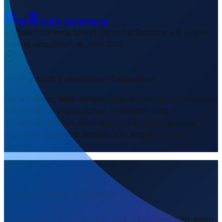
RO
Zoll & Abfertigung
Weiterführende Links
1 Bereiche/Sections • 8 Links
▾
Zuletzt aktualisiert
:
4. Juni 2026
Inhalt geprüft & redaktionell freigegeben
Die auf dieser Seite dargestellten Informationen basieren
auf öffentlich zugänglichen Transport- und
Infrastrukturdaten. Die logistische Bedeutung eines
Standorts kann sich ändern. Alle Angaben ohne
Gewähr.
Diese Seite zitieren
Sie schreiben einen Bericht, eine Hausarbeit oder einen