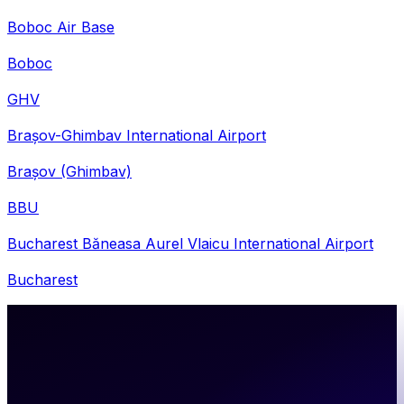
Boboc Air Base
Boboc
GHV
Brașov-Ghimbav International Airport
Brașov (Ghimbav)
BBU
Bucharest Băneasa Aurel Vlaicu International Airport
Bucharest