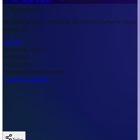
Kurzantwort
Elie Carafoli Sport Airfield ist ein Kleinflughafen in Târgu
Mureș, RO.
Land
RO
Stadt
Târgu Mureș
Lat
46.5332
Lng
24.5293
Timezone
Europe/Helsinki
Type
Kleinflughafen
Teilen