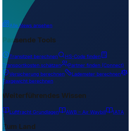
Wird geladen...
46.53324
,
24.52930
Alle News ansehen
Passende Tools
Transitzeit berechnen
HS-Code finden
Transportkosten schätzen
Partner finden (Connect)
Versicherung berechnen
Lademeter berechnen
Taxgewicht berechnen
Weiterführendes Wissen
Luftfracht Grundlagen
AWB – Air Waybill
IATA
Zum Land