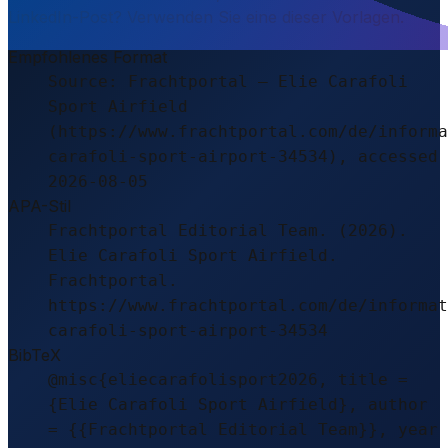
LinkedIn-Post? Verwenden Sie eine dieser Vorlagen.
Empfohlenes Format
Source: Frachtportal – Elie Carafoli
Sport Airfield
(https://www.frachtportal.com/de/informa
carafoli-sport-airport-34534), accessed
2026-08-05
APA-Stil
Frachtportal Editorial Team. (2026).
Elie Carafoli Sport Airfield.
Frachtportal.
https://www.frachtportal.com/de/informat
carafoli-sport-airport-34534
BibTeX
@misc{eliecarafolisport2026, title =
{Elie Carafoli Sport Airfield}, author
= {{Frachtportal Editorial Team}}, year