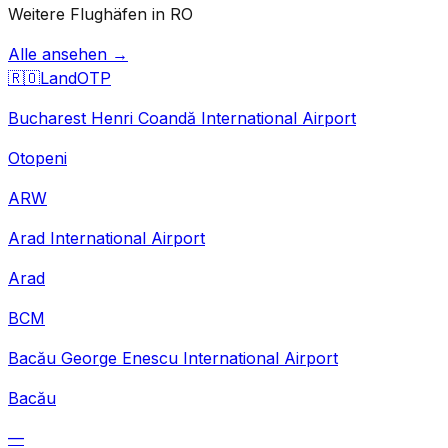
Weitere Flughäfen in RO
Alle ansehen →
🇷🇴
Land
OTP
Bucharest Henri Coandă International Airport
Otopeni
ARW
Arad International Airport
Arad
BCM
Bacău George Enescu International Airport
Bacău
—