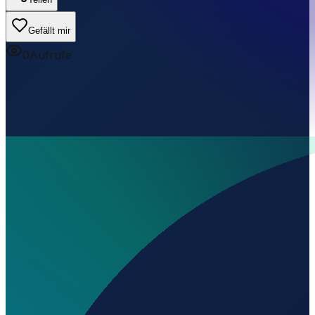
Gefällt mir
0
Aufrufe
Wo liegt Elie Carafoli Sport Airfield?
▼