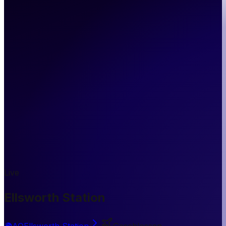
Live
Ellsworth Station
🌍
AQ
Ellsworth Station
Geschlossen