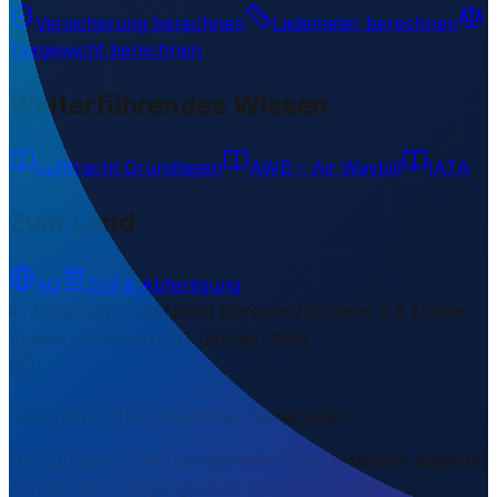
Versicherung berechnen
Lademeter berechnen
Taxgewicht berechnen
Weiterführendes Wissen
Luftfracht Grundlagen
AWB – Air Waybill
IATA
Zum Land
AQ
Zoll & Abfertigung
Weiterführende Links
1 Bereiche/Sections • 8 Links
▾
Zuletzt aktualisiert
:
31. Januar 2026
Inhalt geprüft & redaktionell freigegeben
Die auf dieser Seite dargestellten Informationen basieren
auf öffentlich zugänglichen Transport- und