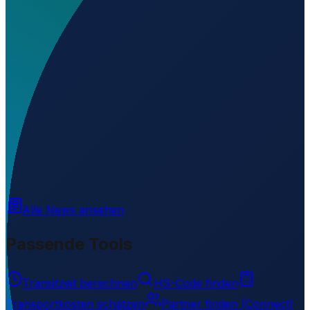
Wo liegt Ellsworth Station?
▼
Wird geladen...
-77.65001
,
-41.03330
Alle News ansehen
Passende Tools
Transitzeit berechnen
HS-Code finden
Transportkosten schätzen
Partner finden (Connect)