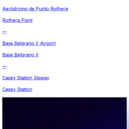
Aeródromo de Punto Rothera
Rothera Point
—
Base Belgrano II Airport
Base Belgrano II
—
Casey Station Skiway
Casey Station