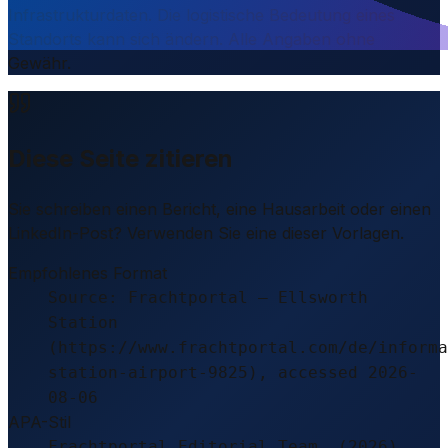
Infrastrukturdaten. Die logistische Bedeutung eines
Standorts kann sich ändern. Alle Angaben ohne
Gewähr.
Diese Seite zitieren
Sie schreiben einen Bericht, eine Hausarbeit oder einen
LinkedIn-Post? Verwenden Sie eine dieser Vorlagen.
Empfohlenes Format
Source: Frachtportal – Ellsworth
Station
(https://www.frachtportal.com/de/informa
station-airport-9825), accessed 2026-
08-06
APA-Stil
Frachtportal Editorial Team. (2026).