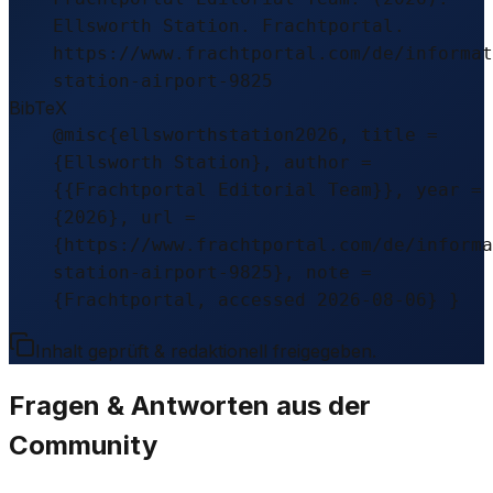
Ellsworth Station. Frachtportal.
https://www.frachtportal.com/de/informat
station-airport-9825
BibTeX
@misc{ellsworthstation2026, title =
{Ellsworth Station}, author =
{{Frachtportal Editorial Team}}, year =
{2026}, url =
{https://www.frachtportal.com/de/informa
station-airport-9825}, note =
{Frachtportal, accessed 2026-08-06} }
Inhalt geprüft & redaktionell freigegeben.
Fragen & Antworten aus der
Community