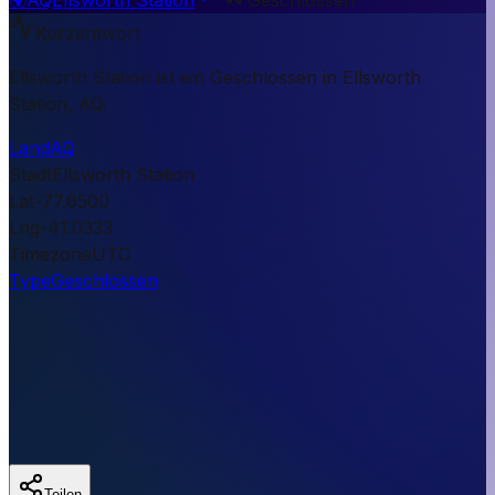
Kurzantwort
Ellsworth Station ist ein Geschlossen in Ellsworth
Station, AQ.
Land
AQ
Stadt
Ellsworth Station
Lat
-77.6500
Lng
-41.0333
Timezone
UTC
Type
Geschlossen
Teilen