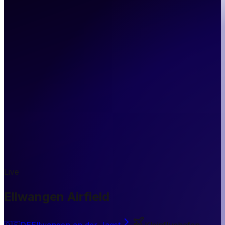
Live
Ellwangen Airfield
🇩🇪
DE
Ellwangen an der Jagst
Kleinflughafen