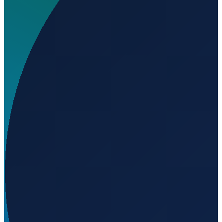
Wo liegt Ellwangen Airfield?
▼
Auf welcher Höhe liegt Ellwangen Airfield?
▼
Wird geladen...
48.96148
,
10.23449
503
m ü. NN
Hamburg
→
Shanghai