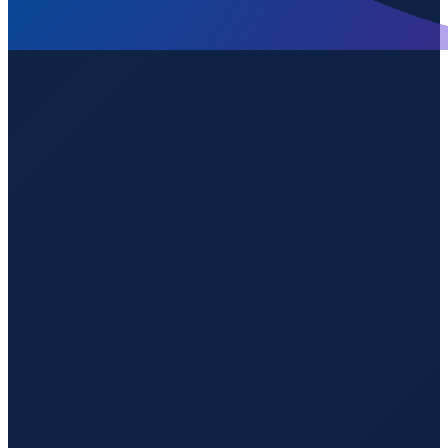
Hamburg
→
Guangzhou