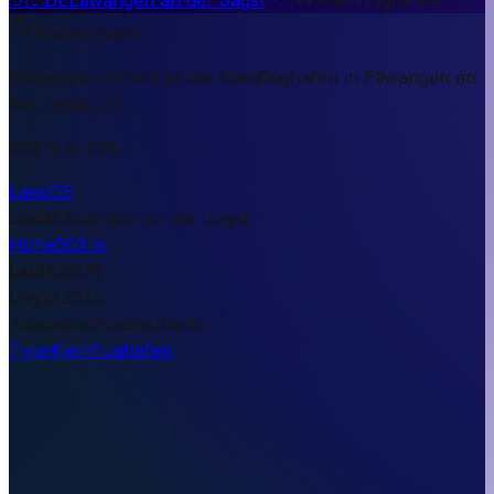
Kurzantwort
Ellwangen Airfield ist ein Kleinflughafen in Ellwangen an
der Jagst, DE.
503 m ü. NN.
Land
DE
Stadt
Ellwangen an der Jagst
Höhe
503 m
Lat
48.9615
Lng
10.2345
Timezone
Europe/Berlin
Type
Kleinflughafen