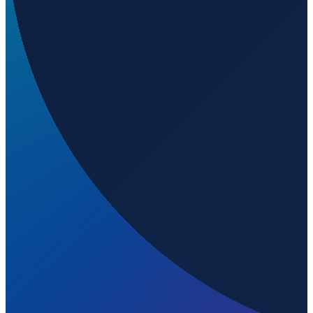
Hamburg
→
Shenzhen