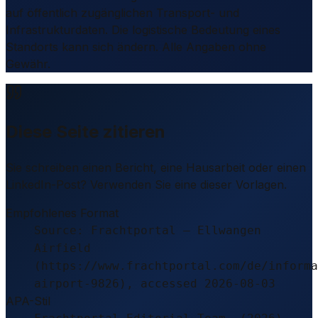
auf öffentlich zugänglichen Transport- und
Infrastrukturdaten. Die logistische Bedeutung eines
Standorts kann sich ändern. Alle Angaben ohne
Gewähr.
Diese Seite zitieren
Sie schreiben einen Bericht, eine Hausarbeit oder einen
LinkedIn-Post? Verwenden Sie eine dieser Vorlagen.
Empfohlenes Format
Source: Frachtportal – Ellwangen
Airfield
(https://www.frachtportal.com/de/informa
airport-9826), accessed 2026-08-03
APA-Stil