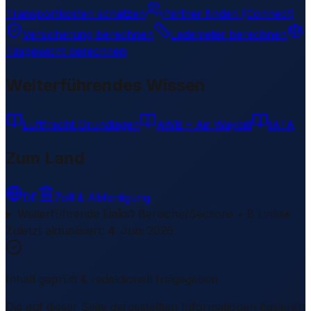
Transportkosten schätzen
Partner finden (Connect)
Versicherung berechnen
Lademeter berechnen
Taxgewicht berechnen
Weiterführendes Wissen
Luftfracht Grundlagen
AWB – Air Waybill
IATA
Zum Land
DE
Zoll & Abfertigung
Weiterführende Links
1 Bereiche/Sections • 8 Links
▾
Zuletzt aktualisiert
:
4. Juni 2026
Inhalt geprüft & redaktionell freigegeben
Die auf dieser Seite dargestellten Informationen basieren