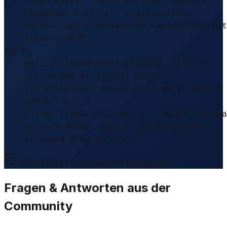
Frachtportal Editorial Team. (2026).
Ellwangen Airfield. Frachtportal.
https://www.frachtportal.com/de/informat
airport-9826
BibTeX
@misc{ellwangenairfield2026, title =
{Ellwangen Airfield}, author =
{{Frachtportal Editorial Team}}, year =
{2026}, url =
{https://www.frachtportal.com/de/informa
airport-9826}, note = {Frachtportal,
accessed 2026-08-03} }
Inhalt geprüft & redaktionell freigegeben.
Fragen & Antworten aus der
Community