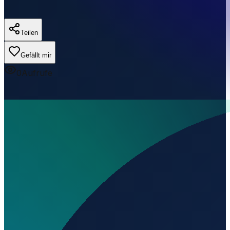
Teilen
Gefällt mir
0
Aufrufe