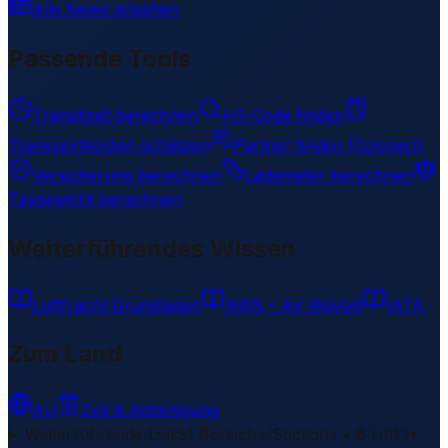
Alle News ansehen
Passende Tools
Transitzeit berechnen
HS-Code finden
Transportkosten schätzen
Partner finden (Connect)
Versicherung berechnen
Lademeter berechnen
Taxgewicht berechnen
Weiterführendes Wissen
Luftfracht Grundlagen
AWB – Air Waybill
IATA
Zum Land
AU
Zoll & Abfertigung
Weiterführende Links
1 Bereiche/Sections • 8 Links
▾