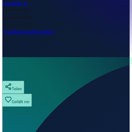
Höhe
190 m
Lat
-23.5675
Lng
148.1790
Timezone
UTC
Type
Regionalflughafen
Teilen
Gefällt mir
0
Aufrufe