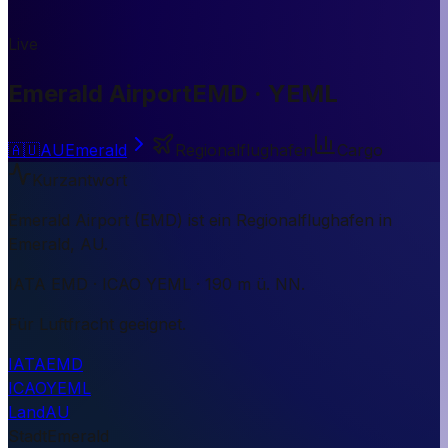
Live
Emerald Airport
EMD · YEML
🇦🇺
AU
Emerald
Regionalflughafen
Cargo
Kurzantwort
Emerald Airport (EMD) ist ein Regionalflughafen in
Emerald, AU.
IATA EMD · ICAO YEML · 190 m ü. NN.
Für Luftfracht geeignet.
IATA
EMD
ICAO
YEML
Land
AU
Stadt
Emerald