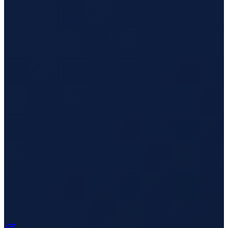
Sydney
→
Busan