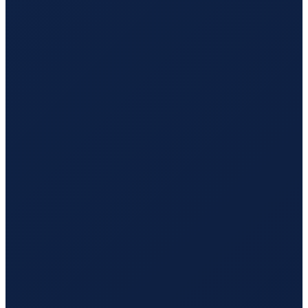
Sydney
→
Hong Kong