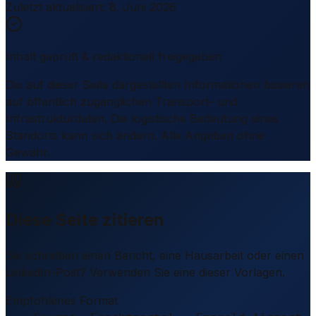
Zuletzt aktualisiert
:
8. Juni 2026
Inhalt geprüft & redaktionell freigegeben
Die auf dieser Seite dargestellten Informationen basieren
auf öffentlich zugänglichen Transport- und
Infrastrukturdaten. Die logistische Bedeutung eines
Standorts kann sich ändern. Alle Angaben ohne
Gewähr.
Diese Seite zitieren
Sie schreiben einen Bericht, eine Hausarbeit oder einen
LinkedIn-Post? Verwenden Sie eine dieser Vorlagen.
Empfohlenes Format