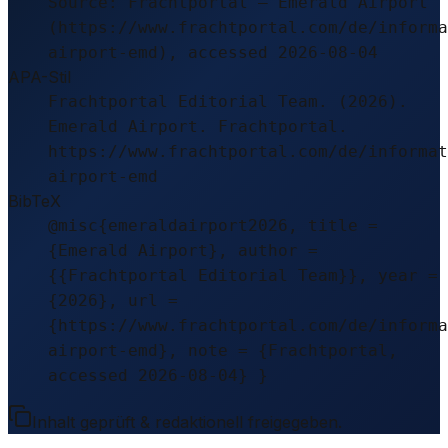
Source: Frachtportal – Emerald Airport
(https://www.frachtportal.com/de/informa
airport-emd), accessed 2026-08-04
APA-Stil
Frachtportal Editorial Team. (2026).
Emerald Airport. Frachtportal.
https://www.frachtportal.com/de/informat
airport-emd
BibTeX
@misc{emeraldairport2026, title =
{Emerald Airport}, author =
{{Frachtportal Editorial Team}}, year =
{2026}, url =
{https://www.frachtportal.com/de/informa
airport-emd}, note = {Frachtportal,
accessed 2026-08-04} }
Inhalt geprüft & redaktionell freigegeben.