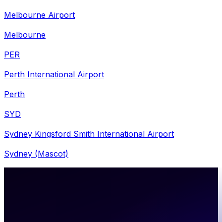
Melbourne Airport
Melbourne
PER
Perth International Airport
Perth
SYD
Sydney Kingsford Smith International Airport
Sydney (Mascot)