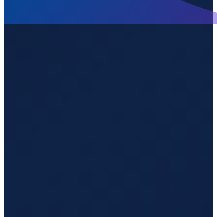
Sydney
→
Shenzhen