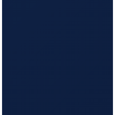
Sydney
→
Tokyo