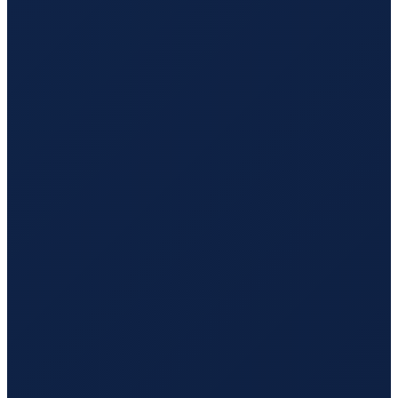
Sydney
→
Guangzhou