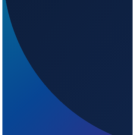
Welchen IATA-Code hat Emerald Airport?
▼
Wo liegt Emerald Airport?
▼
Was ist der ICAO-Code von Emerald Airport?
▼
Auf welcher Höhe liegt Emerald Airport?
▼
Wird geladen...
-23.56750
,
148.17900
190
m ü. NN
Sydney
→
Shanghai