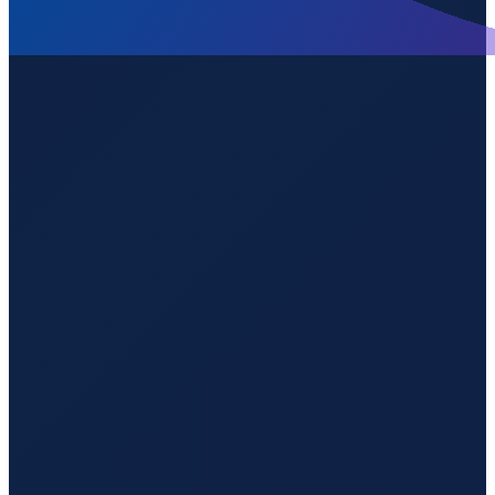
Vancouver
→
Shenzhen