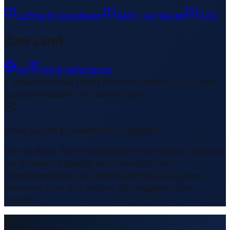
Luftfracht Grundlagen
AWB – Air Waybill
IATA
Zum Land
CA
Zoll & Abfertigung
Weiterführende Links
1 Bereiche/Sections • 8 Links
▾
Zuletzt aktualisiert
:
31. Januar 2026
Inhalt geprüft & redaktionell freigegeben
Die auf dieser Seite dargestellten Informationen basieren
auf öffentlich zugänglichen Transport- und
Infrastrukturdaten. Die logistische Bedeutung eines
Standorts kann sich ändern. Alle Angaben ohne
Gewähr.