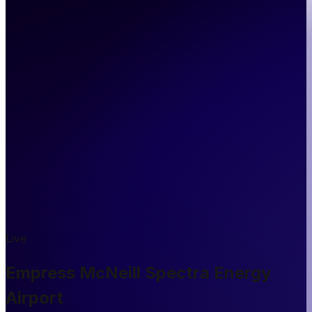
Live
Empress McNeill Spectra Energy
Airport