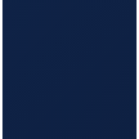
Vancouver
→
Guangzhou