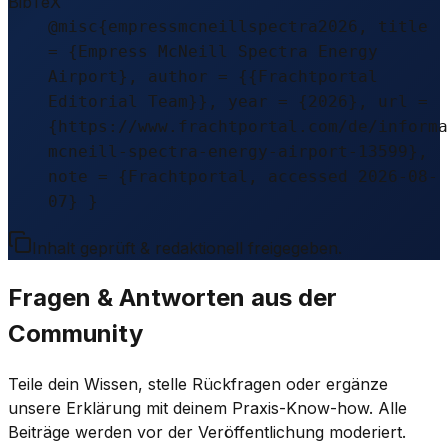
BibTeX
@misc{empressmcneillspectra2026, title
= {Empress McNeill Spectra Energy
Airport}, author = {{Frachtportal
Editorial Team}}, year = {2026}, url =
{https://www.frachtportal.com/de/informa
mcneill-spectra-energy-airport-13599},
note = {Frachtportal, accessed 2026-08-
07} }
Inhalt geprüft & redaktionell freigegeben.
Fragen & Antworten aus der
Community
Teile dein Wissen, stelle Rückfragen oder ergänze
unsere Erklärung mit deinem Praxis-Know-how. Alle
Beiträge werden vor der Veröffentlichung moderiert.