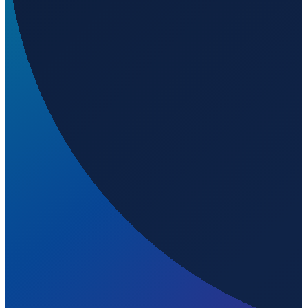
730
m ü. NN
Vancouver
→
Shanghai