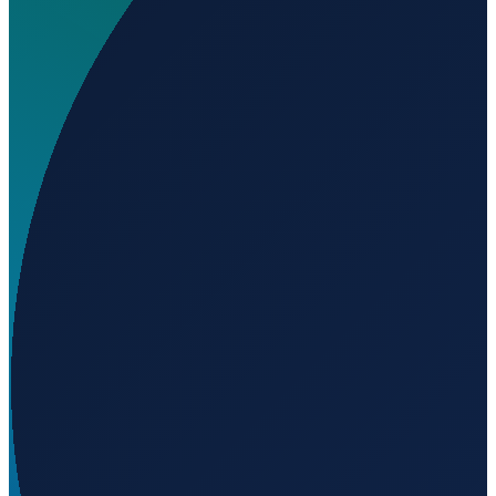
Wo liegt Empress McNeill Spectra Energy Airport?
▼
Auf welcher Höhe liegt Empress McNeill Spectra
Energy Airport?
▼
Wird geladen...
50.68183
,
-110.04318