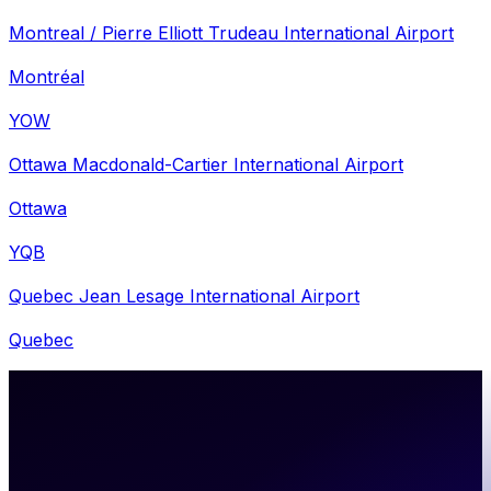
Montreal / Pierre Elliott Trudeau International Airport
Montréal
YOW
Ottawa Macdonald-Cartier International Airport
Ottawa
YQB
Quebec Jean Lesage International Airport
Quebec