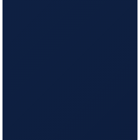
Vancouver
→
Tokyo