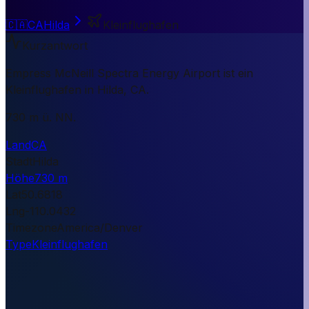
🇨🇦
CA
Hilda
Kleinflughafen
Kurzantwort
Empress McNeill Spectra Energy Airport ist ein
Kleinflughafen in Hilda, CA.
730 m ü. NN.
Land
CA
Stadt
Hilda
Höhe
730 m
Lat
50.6818
Lng
-110.0432
Timezone
America/Denver
Type
Kleinflughafen