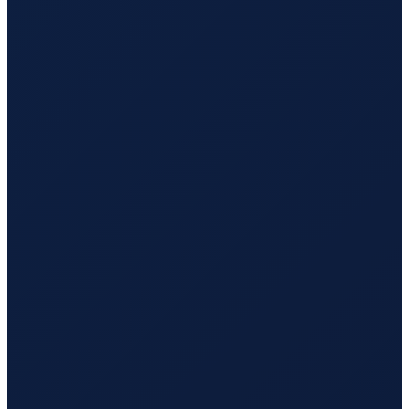
Vancouver
→
Busan