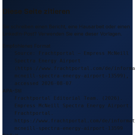
Diese Seite zitieren
Sie schreiben einen Bericht, eine Hausarbeit oder einen
LinkedIn-Post? Verwenden Sie eine dieser Vorlagen.
Empfohlenes Format
Source: Frachtportal – Empress McNeill
Spectra Energy Airport
(https://www.frachtportal.com/de/informa
mcneill-spectra-energy-airport-13599),
accessed 2026-08-07
APA-Stil
Frachtportal Editorial Team. (2026).
Empress McNeill Spectra Energy Airport.
Frachtportal.
https://www.frachtportal.com/de/informat
mcneill-spectra-energy-airport-13599