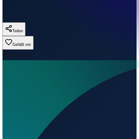
Teilen
Gefällt mir
0
Aufrufe