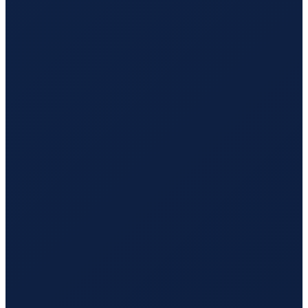
Vancouver
→
Hong Kong