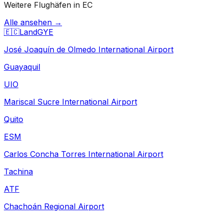
Weitere Flughäfen in EC
Alle ansehen →
🇪🇨
Land
GYE
José Joaquín de Olmedo International Airport
Guayaquil
UIO
Mariscal Sucre International Airport
Quito
ESM
Carlos Concha Torres International Airport
Tachina
ATF
Chachoán Regional Airport