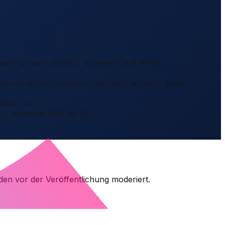
port-airport-34364), accessed 2026-08-03
rmation/airports/emsecor-heliport-airport-34364
026}, url =
l, accessed 2026-08-03} }
den vor der Veröffentlichung moderiert.