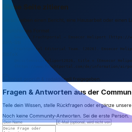
Diese Seite zitieren
Sie schreiben einen Bericht, eine Hausarbeit oder einen 
Empfohlenes Format
Source: Frachtportal – Emsecor Heliport (https://w
APA-Stil
Frachtportal Editorial Team. (2026). Emsecor Helip
BibTeX
@misc{emsecorheliport2026, title = {Emsecor Helipo
{https://www.frachtportal.com/de/information/airpo
Inhalt geprüft & redaktionell freigegeben.
Fragen & Antworten aus der Commun
Teile dein Wissen, stelle Rückfragen oder ergänze unser
Noch keine Community-Antworten. Sei die erste Person.