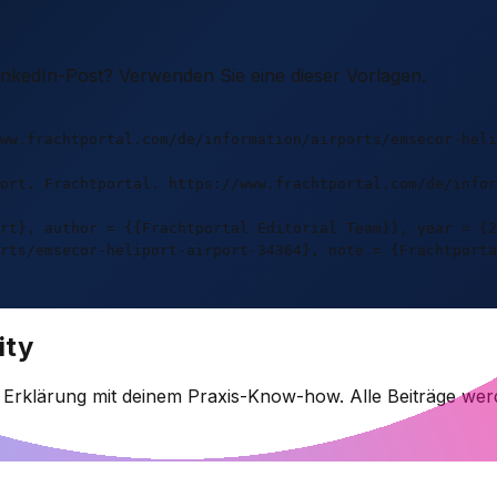
LinkedIn-Post? Verwenden Sie eine dieser Vorlagen.
ww.frachtportal.com/de/information/airports/emsecor-heli
ort. Frachtportal. https://www.frachtportal.com/de/info
rt}, author = {{Frachtportal Editorial Team}}, year = {2
rts/emsecor-heliport-airport-34364}, note = {Frachtporta
ity
e Erklärung mit deinem Praxis-Know-how. Alle Beiträge wer