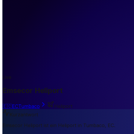
Live
Emsecor Heliport
🇪🇨
EC
Tumbaco
Heliport
Kurzantwort
Emsecor Heliport ist ein Heliport in Tumbaco, EC.