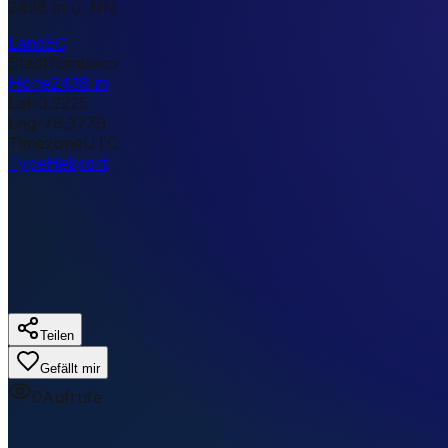
2438 m ü. NN.
Land
EC
Stadt
Tumbaco
Höhe
2438 m
Lat
-0.2225
Lng
-78.3779
Timezone
UTC
Type
Heliport
Teilen
Gefällt mir
0
Aufrufe