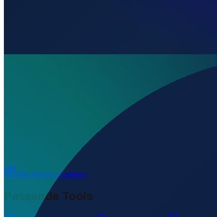
Wo liegt Emsecor Heliport?
▼
Auf welcher Höhe liegt Emsecor Heliport?
▼
Wird geladen...
-0.22254
,
-78.37795
2438
m ü. NN
Alle News ansehen
Passende Tools