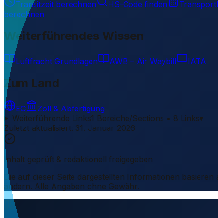
Transitzeit berechnen
HS-Code finden
Transport
berechnen
Weiterführendes Wissen
Luftfracht Grundlagen
AWB – Air Waybill
IATA
Zum Land
EC
Zoll & Abfertigung
Weiterführende Links
1 Bereiche/Sections • 8 Links
▾
Zuletzt aktualisiert
:
31. Januar 2026
Inhalt geprüft & redaktionell freigegeben
Die auf dieser Seite dargestellten Informationen basieren
ändern. Alle Angaben ohne Gewähr.