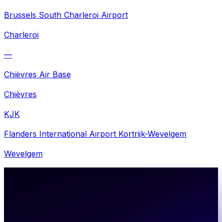
Brussels South Charleroi Airport
Charleroi
—
Chièvres Air Base
Chièvres
KJK
Flanders International Airport Kortrijk-Wevelgem
Wevelgem