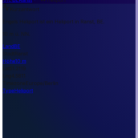
Kurzantwort
Engels Heliport ist ein Heliport in Ranst, BE.
10 m ü. NN.
Land
BE
Stadt
Ranst
Höhe
10 m
Lat
51.2119
Lng
4.5811
Timezone
Europe/Berlin
Type
Heliport