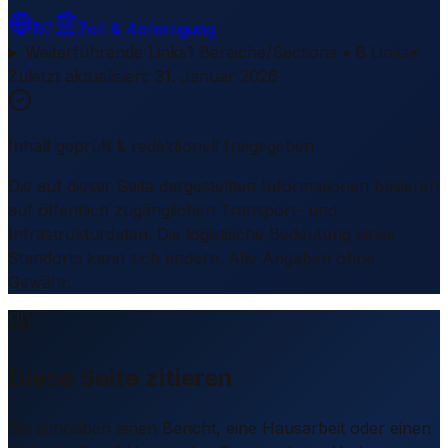
BE
Zoll & Abfertigung
Weiterführende Links
1 Bereiche/Sections • 8 Links
▾
Zuletzt aktualisiert
:
31. Januar 2026
Inhalt geprüft & redaktionell freigegeben
Die auf dieser Seite dargestellten Informationen basieren
auf öffentlich zugänglichen Transport- und
Infrastrukturdaten. Die logistische Bedeutung eines
Standorts kann sich ändern. Alle Angaben ohne
Gewähr.
Diese Seite zitieren
Sie schreiben einen Bericht, eine Hausarbeit oder einen