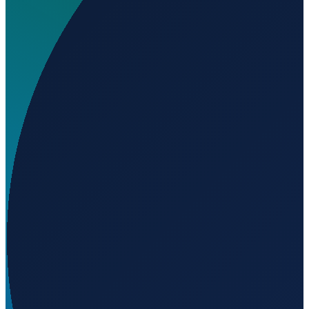
Wo liegt Engels Heliport?
▼
Auf welcher Höhe liegt Engels Heliport?
▼
Wird geladen...
51.21186
,
4.58109
10
m ü. NN