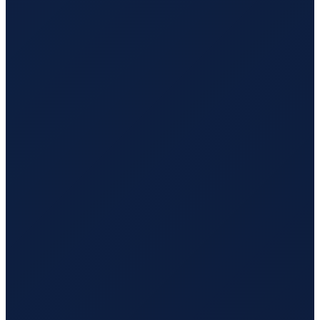
Antwerp
→
Tokyo