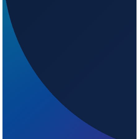
Antwerp
→
Shanghai