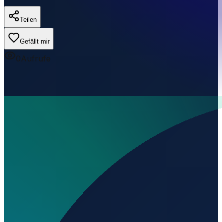
Teilen
Gefällt mir
0
Aufrufe