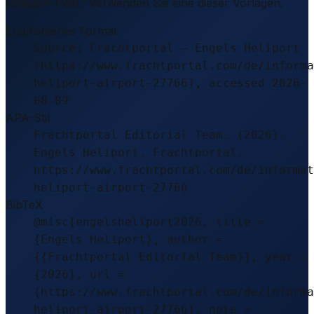
LinkedIn-Post? Verwenden Sie eine dieser Vorlagen.
Empfohlenes Format
Source: Frachtportal – Engels Heliport
(https://www.frachtportal.com/de/informa
heliport-airport-27766), accessed 2026-
08-09
APA-Stil
Frachtportal Editorial Team. (2026).
Engels Heliport. Frachtportal.
https://www.frachtportal.com/de/informat
heliport-airport-27766
BibTeX
@misc{engelsheliport2026, title =
{Engels Heliport}, author =
{{Frachtportal Editorial Team}}, year =
{2026}, url =
{https://www.frachtportal.com/de/informa
heliport-airport-27766}, note =