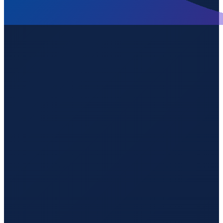
Antwerp
→
Shenzhen