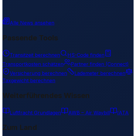
Alle News ansehen
Passende Tools
Transitzeit berechnen
HS-Code finden
Transportkosten schätzen
Partner finden (Connect)
Versicherung berechnen
Lademeter berechnen
Taxgewicht berechnen
Weiterführendes Wissen
Luftfracht Grundlagen
AWB – Air Waybill
IATA
Zum Land