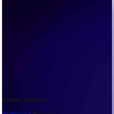
Live
Engels Heliport
🇧🇪
BE
Ranst
Heliport