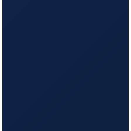
Antwerp
→
Guangzhou