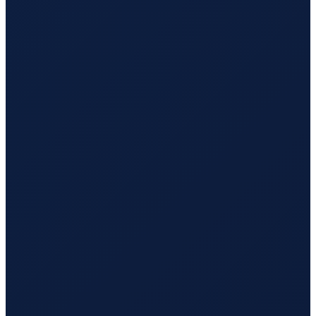
Antwerp
→
Busan