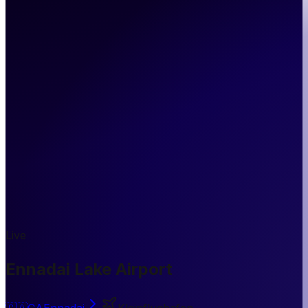
Live
Ennadai Lake Airport
🇨🇦
CA
Ennadai
Kleinflughafen