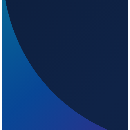
Vancouver
→
Shanghai