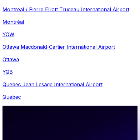
Montreal / Pierre Elliott Trudeau International Airport
Montréal
YOW
Ottawa Macdonald-Cartier International Airport
Ottawa
YQB
Quebec Jean Lesage International Airport
Quebec