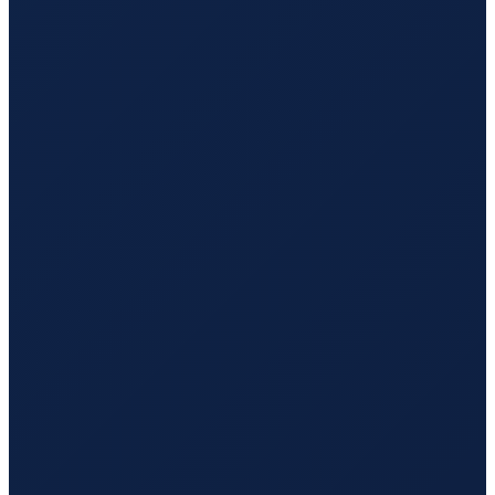
Vancouver
→
Guangzhou