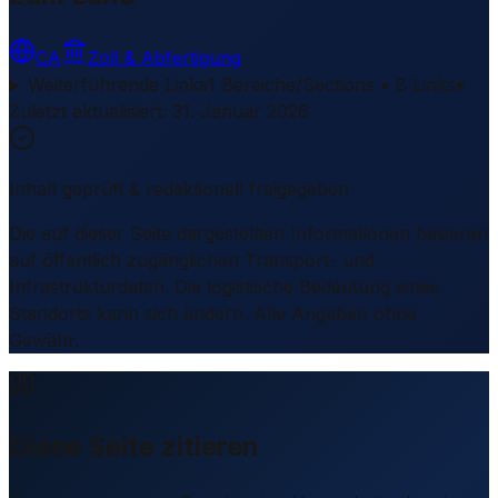
CA
Zoll & Abfertigung
Weiterführende Links
1 Bereiche/Sections • 8 Links
▾
Zuletzt aktualisiert
:
31. Januar 2026
Inhalt geprüft & redaktionell freigegeben
Die auf dieser Seite dargestellten Informationen basieren
auf öffentlich zugänglichen Transport- und
Infrastrukturdaten. Die logistische Bedeutung eines
Standorts kann sich ändern. Alle Angaben ohne
Gewähr.
Diese Seite zitieren