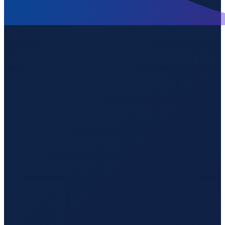
Vancouver
→
Shenzhen