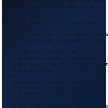
Sie schreiben einen Bericht, eine Hausarbeit oder einen
LinkedIn-Post? Verwenden Sie eine dieser Vorlagen.
Empfohlenes Format
Source: Frachtportal – Ennadai Lake
Airport
(https://www.frachtportal.com/de/informa
lake-airport-9962), accessed 2026-08-08
APA-Stil
Frachtportal Editorial Team. (2026).
Ennadai Lake Airport. Frachtportal.
https://www.frachtportal.com/de/informat
lake-airport-9962
BibTeX
@misc{ennadailakeairport2026, title =
{Ennadai Lake Airport}, author =
{{Frachtportal Editorial Team}}, year =
{2026}, url =
{https://www.frachtportal.com/de/informa