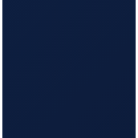
Vancouver
→
Busan