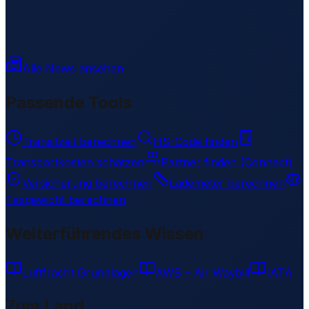
Alle News ansehen
Passende Tools
Transitzeit berechnen
HS-Code finden
Transportkosten schätzen
Partner finden (Connect)
Versicherung berechnen
Lademeter berechnen
Taxgewicht berechnen
Weiterführendes Wissen
Luftfracht Grundlagen
AWB – Air Waybill
IATA
Zum Land