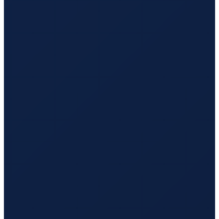
Vancouver
→
Hong Kong