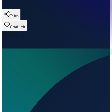
Teilen
Gefällt mir
0
Aufrufe