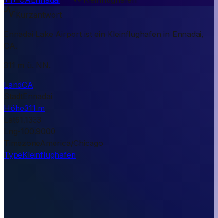
Kurzantwort
Ennadai Lake Airport ist ein Kleinflughafen in Ennadai,
CA.
311 m ü. NN.
Land
CA
Stadt
Ennadai
Höhe
311 m
Lat
61.1333
Lng
-100.9000
Timezone
America/Chicago
Type
Kleinflughafen