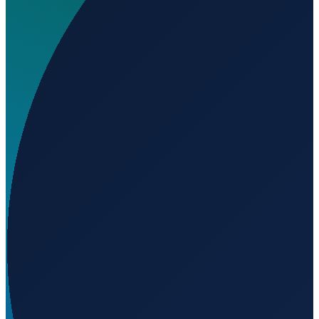
Wo liegt Ennadai Lake Airport?
▼
Auf welcher Höhe liegt Ennadai Lake Airport?
▼
Wird geladen...
61.13333
,
-100.90000
311
m ü. NN