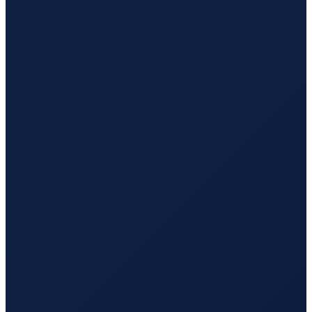
Vancouver
→
Tokyo