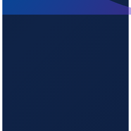
Sydney
→
Guangzhou