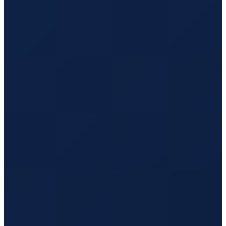
Sydney
→
Hong Kong