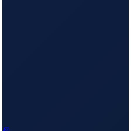
Sydney
→
Busan