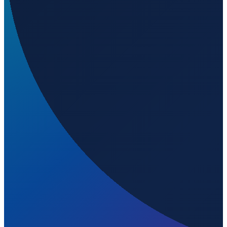
Sydney
→
Shenzhen