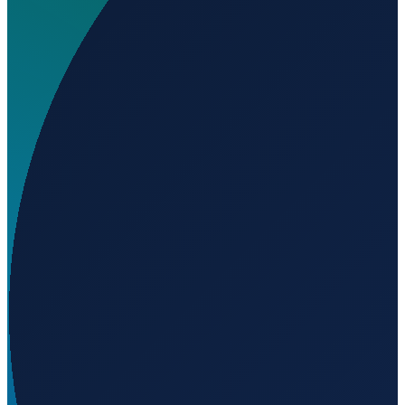
Wo liegt Enngonia station?
▼
Wird geladen...
-29.06939
,
145.99877
Sydney
→
Shanghai