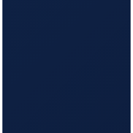
Sydney
→
Tokyo