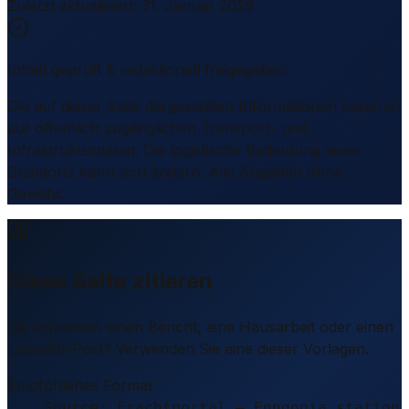
Zuletzt aktualisiert
:
31. Januar 2026
Inhalt geprüft & redaktionell freigegeben
Die auf dieser Seite dargestellten Informationen basieren
auf öffentlich zugänglichen Transport- und
Infrastrukturdaten. Die logistische Bedeutung eines
Standorts kann sich ändern. Alle Angaben ohne
Gewähr.
Diese Seite zitieren
Sie schreiben einen Bericht, eine Hausarbeit oder einen
LinkedIn-Post? Verwenden Sie eine dieser Vorlagen.
Empfohlenes Format
Source: Frachtportal – Enngonia station