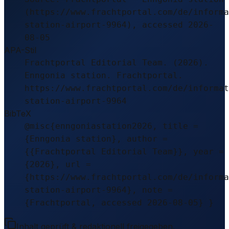
(https://www.frachtportal.com/de/informa
station-airport-9964), accessed 2026-
08-05
APA-Stil
Frachtportal Editorial Team. (2026).
Enngonia station. Frachtportal.
https://www.frachtportal.com/de/informat
station-airport-9964
BibTeX
@misc{enngoniastation2026, title =
{Enngonia station}, author =
{{Frachtportal Editorial Team}}, year =
{2026}, url =
{https://www.frachtportal.com/de/informa
station-airport-9964}, note =
{Frachtportal, accessed 2026-08-05} }
Inhalt geprüft & redaktionell freigegeben.