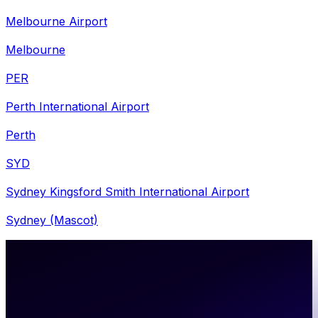
Melbourne Airport
Melbourne
PER
Perth International Airport
Perth
SYD
Sydney Kingsford Smith International Airport
Sydney (Mascot)