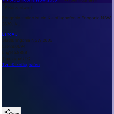
Kurzantwort
Enngonia station ist ein Kleinflughafen in Enngonia NSW
2839, AU.
Land
AU
Stadt
Enngonia NSW 2839
Lat
-29.0694
Lng
145.9988
Timezone
UTC
Type
Kleinflughafen
Teilen