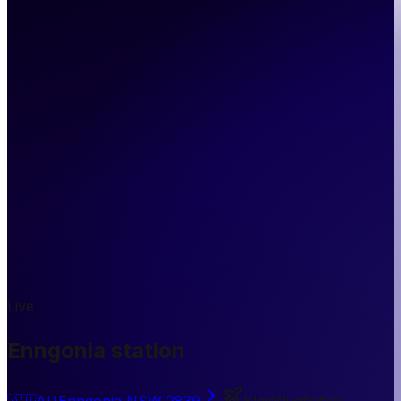
Live
Enngonia station
🇦🇺
AU
Enngonia NSW 2839
Kleinflughafen