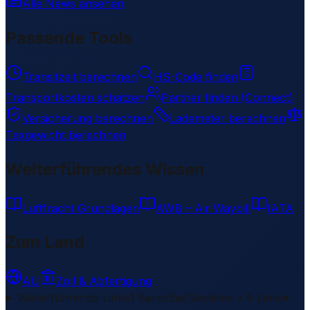
Alle News ansehen
Passende Tools
Transitzeit berechnen
HS-Code finden
Transportkosten schätzen
Partner finden (Connect)
Versicherung berechnen
Lademeter berechnen
Taxgewicht berechnen
Weiterführendes Wissen
Luftfracht Grundlagen
AWB – Air Waybill
IATA
Zum Land
AU
Zoll & Abfertigung
Weiterführende Links
1 Bereiche/Sections • 8 Links
▾