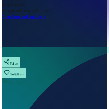
Lng
23.4243
Timezone
Europe/Helsinki
Type
Regionalflughafen
Teilen
Gefällt mir
0
Aufrufe