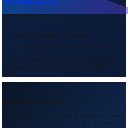
FI
Zoll & Abfertigung
Weiterführende Links
1 Bereiche/Sections • 8 Links
▾
Zuletzt aktualisiert
:
4. Juni 2026
Inhalt geprüft & redaktionell freigegeben
Die auf dieser Seite dargestellten Informationen basieren
auf öffentlich zugänglichen Transport- und
Infrastrukturdaten. Die logistische Bedeutung eines
Standorts kann sich ändern. Alle Angaben ohne
Gewähr.
Diese Seite zitieren
Sie schreiben einen Bericht, eine Hausarbeit oder einen
LinkedIn-Post? Verwenden Sie eine dieser Vorlagen.