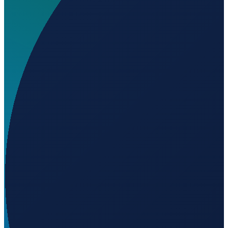
Welchen IATA-Code hat Enontekio Airport?
▼
Wo liegt Enontekio Airport?
▼
Was ist der ICAO-Code von Enontekio Airport?
▼
Auf welcher Höhe liegt Enontekio Airport?
▼
Wird geladen...