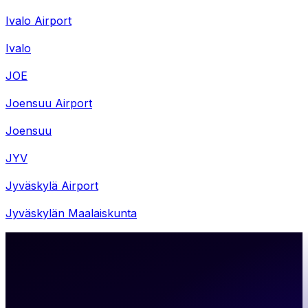
Ivalo Airport
Ivalo
JOE
Joensuu Airport
Joensuu
JYV
Jyväskylä Airport
Jyväskylän Maalaiskunta