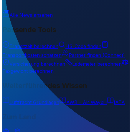
68.36260
,
23.42430
306
m ü. NN
Alle News ansehen
Passende Tools
Transitzeit berechnen
HS-Code finden
Transportkosten schätzen
Partner finden (Connect)
Versicherung berechnen
Lademeter berechnen
Taxgewicht berechnen
Weiterführendes Wissen
Luftfracht Grundlagen
AWB – Air Waybill
IATA
Zum Land