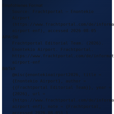
Empfohlenes Format
Source: Frachtportal – Enontekio
Airport
(https://www.frachtportal.com/de/informa
airport-enf), accessed 2026-08-05
APA-Stil
Frachtportal Editorial Team. (2026).
Enontekio Airport. Frachtportal.
https://www.frachtportal.com/de/informat
airport-enf
BibTeX
@misc{enontekioairport2026, title =
{Enontekio Airport}, author =
{{Frachtportal Editorial Team}}, year =
{2026}, url =
{https://www.frachtportal.com/de/informa
airport-enf}, note = {Frachtportal,
accessed 2026-08-05} }