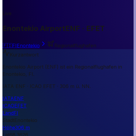
Live
Enontekio Airport
ENF · EFET
🇫🇮
FI
Enontekio
Regionalflughafen
Kurzantwort
Enontekio Airport (ENF) ist ein Regionalflughafen in
Enontekio, FI.
IATA ENF · ICAO EFET · 306 m ü. NN.
IATA
ENF
ICAO
EFET
Land
FI
Stadt
Enontekio
Höhe
306 m
Lat
68.3626