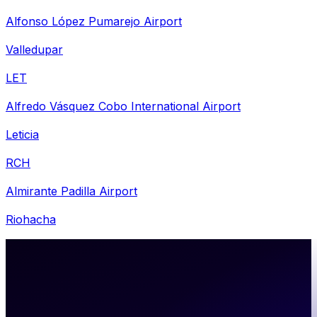
Alfonso López Pumarejo Airport
Valledupar
LET
Alfredo Vásquez Cobo International Airport
Leticia
RCH
Almirante Padilla Airport
Riohacha