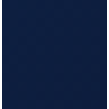
Bogota
→
Busan