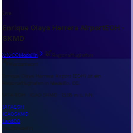
Live
Enrique Olaya Herrera Airport
EOH ·
SKMD
🇨🇴
CO
Medellín
Regionalflughafen
Kurzantwort
Enrique Olaya Herrera Airport (EOH) ist ein
Regionalflughafen in Medellín, CO.
IATA EOH · ICAO SKMD · 1508 m ü. NN.
IATA
EOH
ICAO
SKMD
Land
CO
Stadt
Medellín