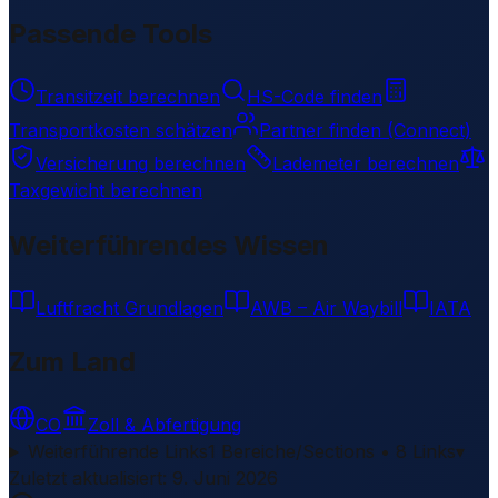
Passende Tools
Transitzeit berechnen
HS-Code finden
Transportkosten schätzen
Partner finden (Connect)
Versicherung berechnen
Lademeter berechnen
Taxgewicht berechnen
Weiterführendes Wissen
Luftfracht Grundlagen
AWB – Air Waybill
IATA
Zum Land
CO
Zoll & Abfertigung
Weiterführende Links
1 Bereiche/Sections • 8 Links
▾
Zuletzt aktualisiert
:
9. Juni 2026