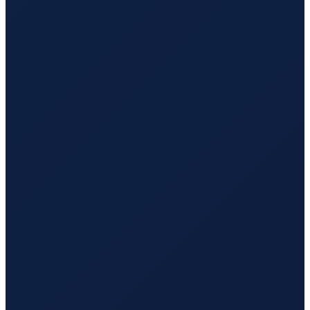
Bogota
→
Tokyo