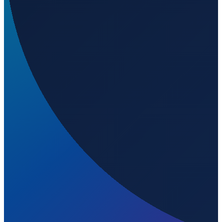
Welchen IATA-Code hat Enrique Olaya Herrera
Airport?
▼
Wo liegt Enrique Olaya Herrera Airport?
▼
Was ist der ICAO-Code von Enrique Olaya Herrera
Airport?
▼
Auf welcher Höhe liegt Enrique Olaya Herrera
Airport?
▼
Wird geladen...
6.21969
,
-75.59060
1508
m ü. NN
Bogota
→
Shanghai