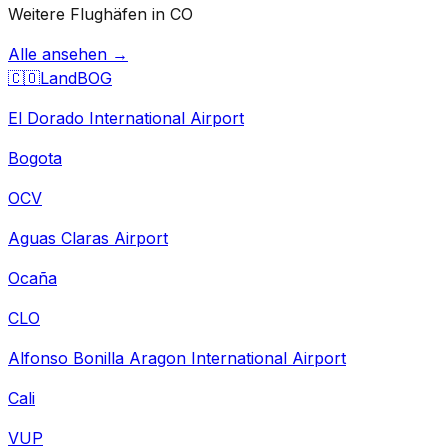
Weitere Flughäfen in CO
Alle ansehen →
🇨🇴
Land
BOG
El Dorado International Airport
Bogota
OCV
Aguas Claras Airport
Ocaña
CLO
Alfonso Bonilla Aragon International Airport
Cali
VUP