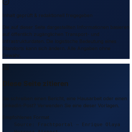
Inhalt geprüft & redaktionell freigegeben
Die auf dieser Seite dargestellten Informationen basieren
auf öffentlich zugänglichen Transport- und
Infrastrukturdaten. Die logistische Bedeutung eines
Standorts kann sich ändern. Alle Angaben ohne
Gewähr.
Diese Seite zitieren
Sie schreiben einen Bericht, eine Hausarbeit oder einen
LinkedIn-Post? Verwenden Sie eine dieser Vorlagen.
Empfohlenes Format
Source: Frachtportal – Enrique Olaya
Herrera Airport