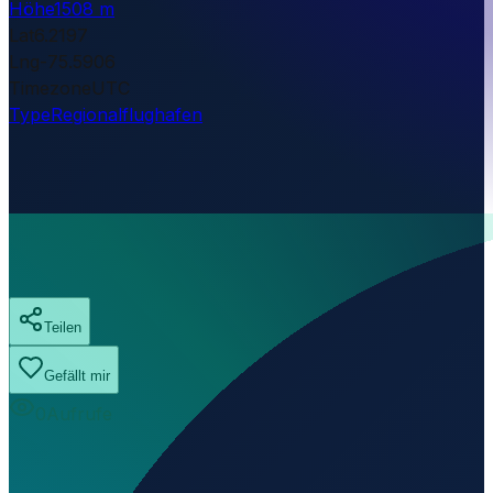
Höhe
1508 m
Lat
6.2197
Lng
-75.5906
Timezone
UTC
Type
Regionalflughafen
Teilen
Gefällt mir
0
Aufrufe