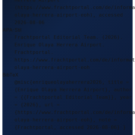
(https://www.frachtportal.com/de/informa
olaya-herrera-airport-eoh), accessed
2026-08-06
APA-Stil
Frachtportal Editorial Team. (2026).
Enrique Olaya Herrera Airport.
Frachtportal.
https://www.frachtportal.com/de/informat
olaya-herrera-airport-eoh
BibTeX
@misc{enriqueolayaherrera2026, title =
{Enrique Olaya Herrera Airport}, author
= {{Frachtportal Editorial Team}}, year
= {2026}, url =
{https://www.frachtportal.com/de/informa
olaya-herrera-airport-eoh}, note =
{Frachtportal, accessed 2026-08-06} }