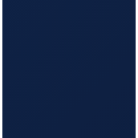
Bogota
→
Hong Kong