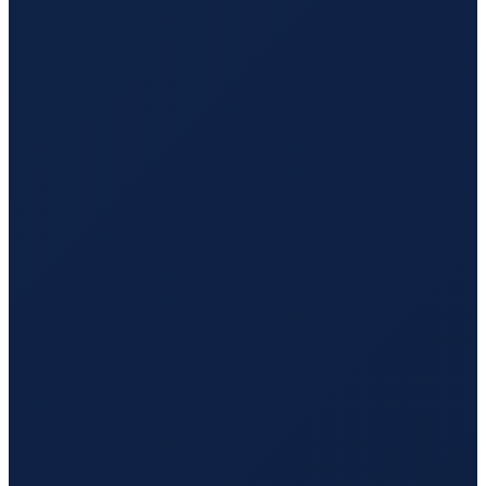
Bogota
→
Guangzhou