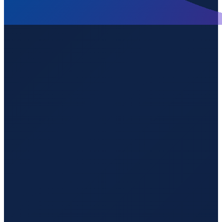
Bogota
→
Shenzhen