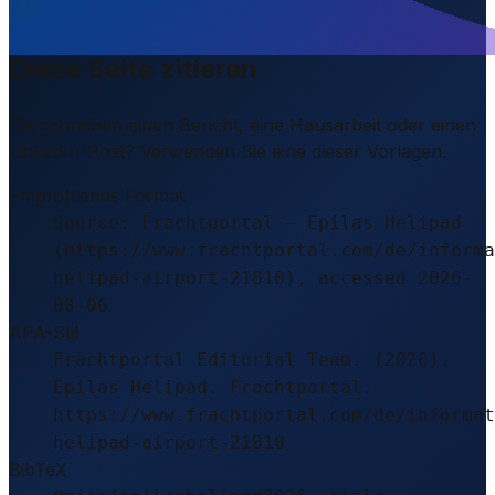
Diese Seite zitieren
Sie schreiben einen Bericht, eine Hausarbeit oder einen
LinkedIn-Post? Verwenden Sie eine dieser Vorlagen.
Empfohlenes Format
Source: Frachtportal – Epilas Helipad
(https://www.frachtportal.com/de/informa
helipad-airport-21810), accessed 2026-
08-06
APA-Stil
Frachtportal Editorial Team. (2026).
Epilas Helipad. Frachtportal.
https://www.frachtportal.com/de/informat
helipad-airport-21810
BibTeX