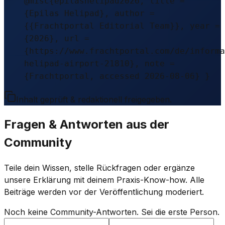
@misc{epilashelipad2026, title =
{Epilas Helipad}, author =
{{Frachtportal Editorial Team}}, year =
{2026}, url =
{https://www.frachtportal.com/de/informa
helipad-airport-21810}, note =
{Frachtportal, accessed 2026-08-06} }
Inhalt geprüft & redaktionell freigegeben.
Fragen & Antworten aus der
Community
Teile dein Wissen, stelle Rückfragen oder ergänze
unsere Erklärung mit deinem Praxis-Know-how. Alle
Beiträge werden vor der Veröffentlichung moderiert.
Noch keine Community-Antworten. Sei die erste Person.