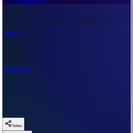
Kurzantwort
Epilas Helipad ist ein Heliport in Monagroulli, CY.
Land
CY
Stadt
Monagroulli
Lat
34.7749
Lng
33.2009
Timezone
UTC
Type
Heliport
Teilen