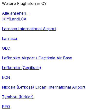
Weitere Flughäfen in CY
Alle ansehen →
🇨🇾
Land
LCA
Larnaca International Airport
Larnaca
GEC
Lefkoniko Airport / Geçitkale Air Base
Lefkoniko (Geçitkale)
ECN
Nicosia (Lefkoşa) Ercan International Airport
Tymbou (Kirklar)
PFO