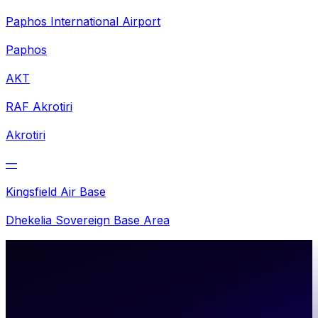
Paphos International Airport
Paphos
AKT
RAF Akrotiri
Akrotiri
—
Kingsfield Air Base
Dhekelia Sovereign Base Area