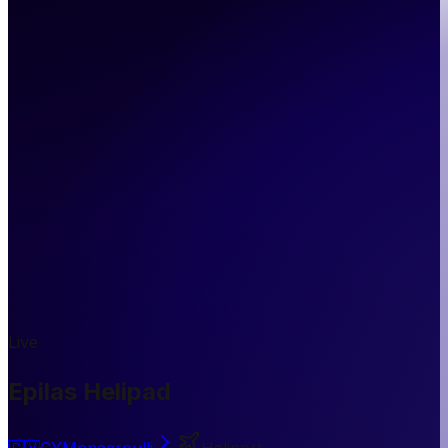
Live
Epilas Helipad
🇨🇾
CY
Monagroulli
Heliport