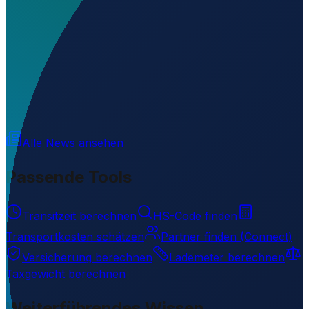
Wo liegt Epilas Helipad?
▼
Wird geladen...
34.77490
,
33.20092
Alle News ansehen
Passende Tools
Transitzeit berechnen
HS-Code finden
Transportkosten schätzen
Partner finden (Connect)
Versicherung berechnen
Lademeter berechnen
Taxgewicht berechnen
Weiterführendes Wissen