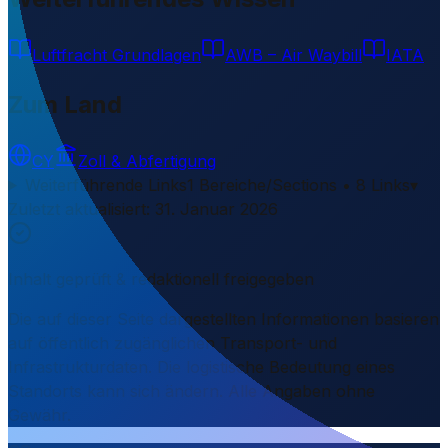
Luftfracht Grundlagen
AWB – Air Waybill
IATA
Zum Land
CY
Zoll & Abfertigung
Weiterführende Links
1 Bereiche/Sections • 8 Links
▾
Zuletzt aktualisiert
:
31. Januar 2026
Inhalt geprüft & redaktionell freigegeben
Die auf dieser Seite dargestellten Informationen basieren
auf öffentlich zugänglichen Transport- und
Infrastrukturdaten. Die logistische Bedeutung eines
Standorts kann sich ändern. Alle Angaben ohne
Gewähr.