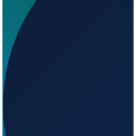
Wo liegt Erbach Airfield?
▼
Auf welcher Höhe liegt Erbach Airfield?
▼
Wird geladen...
48.34222
,
9.91611
475
m ü. NN
Hamburg
→
Shanghai