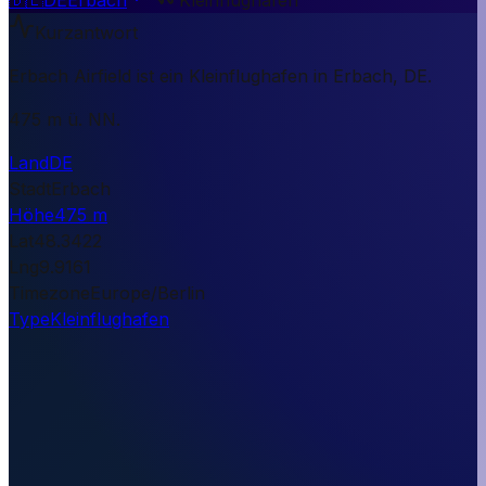
Kurzantwort
Erbach Airfield ist ein Kleinflughafen in Erbach, DE.
475 m ü. NN.
Land
DE
Stadt
Erbach
Höhe
475 m
Lat
48.3422
Lng
9.9161
Timezone
Europe/Berlin
Type
Kleinflughafen