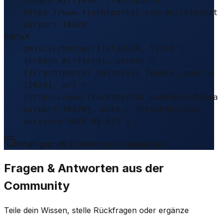
Erbach Airfield. Frachtportal.
https://www.frachtportal.com/de/informat
airport-10020
BibTeX
@misc{erbachairfield2026, title =
{Erbach Airfield}, author =
{{Frachtportal Editorial Team}}, year =
{2026}, url =
{https://www.frachtportal.com/de/informa
airport-10020}, note = {Frachtportal,
accessed 2026-08-07} }
Inhalt geprüft & redaktionell freigegeben.
Fragen & Antworten aus der
Community
Teile dein Wissen, stelle Rückfragen oder ergänze