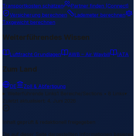
Transportkosten schätzen
Partner finden (Connect)
Versicherung berechnen
Lademeter berechnen
Taxgewicht berechnen
Weiterführendes Wissen
Luftfracht Grundlagen
AWB – Air Waybill
IATA
Zum Land
DE
Zoll & Abfertigung
Weiterführende Links
1 Bereiche/Sections • 8 Links
▾
Zuletzt aktualisiert
:
4. Juni 2026
Inhalt geprüft & redaktionell freigegeben
Die auf dieser Seite dargestellten Informationen basieren