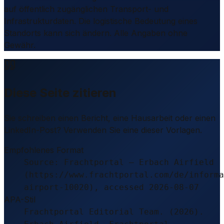
auf öffentlich zugänglichen Transport- und
Infrastrukturdaten. Die logistische Bedeutung eines
Standorts kann sich ändern. Alle Angaben ohne
Gewähr.
Diese Seite zitieren
Sie schreiben einen Bericht, eine Hausarbeit oder einen
LinkedIn-Post? Verwenden Sie eine dieser Vorlagen.
Empfohlenes Format
Source: Frachtportal – Erbach Airfield
(https://www.frachtportal.com/de/informa
airport-10020), accessed 2026-08-07
APA-Stil
Frachtportal Editorial Team. (2026).