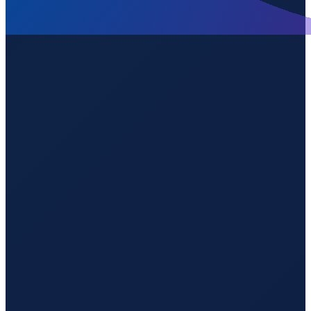
Hamburg
→
Guangzhou