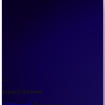
Live
Erbach Airfield
🇩🇪
DE
Erbach
Kleinflughafen