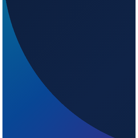
Hamburg
→
Shenzhen