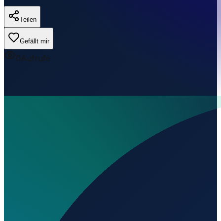
Teilen
Gefällt mir
0
Aufrufe