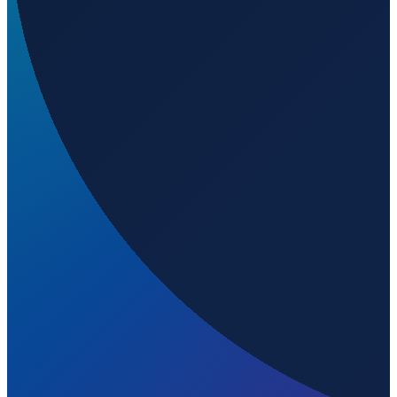
Hamburg
→
Shenzhen