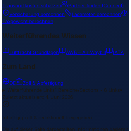
Transportkosten schätzen
Partner finden (Connect)
Versicherung berechnen
Lademeter berechnen
Taxgewicht berechnen
Weiterführendes Wissen
Luftfracht Grundlagen
AWB – Air Waybill
IATA
Zum Land
DE
Zoll & Abfertigung
Weiterführende Links
1 Bereiche/Sections • 8 Links
▾
Zuletzt aktualisiert
:
4. Juni 2026
Inhalt geprüft & redaktionell freigegeben
Die auf dieser Seite dargestellten Informationen basieren