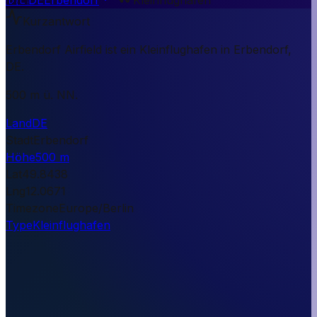
Kurzantwort
Erbendorf Airfield ist ein Kleinflughafen in Erbendorf,
DE.
500 m ü. NN.
Land
DE
Stadt
Erbendorf
Höhe
500 m
Lat
49.8438
Lng
12.0671
Timezone
Europe/Berlin
Type
Kleinflughafen