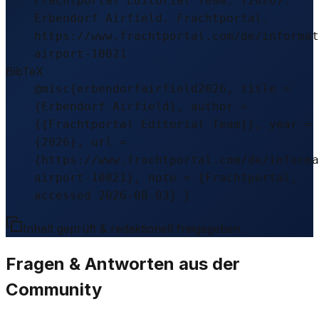
Frachtportal Editorial Team. (2026).
Erbendorf Airfield. Frachtportal.
https://www.frachtportal.com/de/informat
airport-10021
BibTeX
@misc{erbendorfairfield2026, title =
{Erbendorf Airfield}, author =
{{Frachtportal Editorial Team}}, year =
{2026}, url =
{https://www.frachtportal.com/de/informa
airport-10021}, note = {Frachtportal,
accessed 2026-08-03} }
Inhalt geprüft & redaktionell freigegeben.
Fragen & Antworten aus der
Community