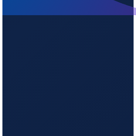
Hamburg
→
Guangzhou