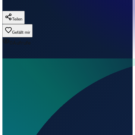
Teilen
Gefällt mir
0
Aufrufe