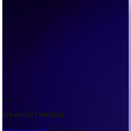
Live
Erbendorf Airfield
🇩🇪
DE
Erbendorf
Kleinflughafen