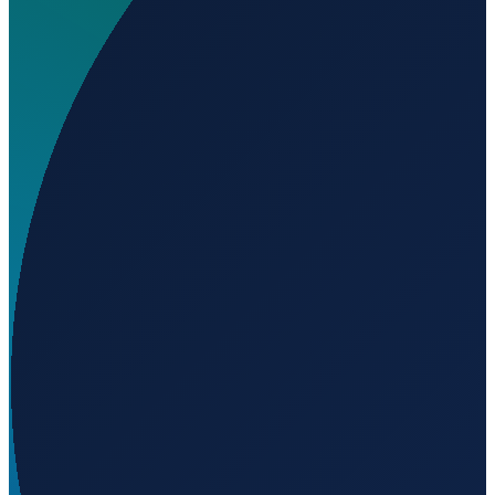
Wo liegt Erbendorf Airfield?
▼
Auf welcher Höhe liegt Erbendorf Airfield?
▼
Wird geladen...
49.84380
,
12.06714
500
m ü. NN
Hamburg
→
Shanghai