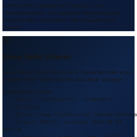
auf öffentlich zugänglichen Transport- und
Infrastrukturdaten. Die logistische Bedeutung eines
Standorts kann sich ändern. Alle Angaben ohne
Gewähr.
Diese Seite zitieren
Sie schreiben einen Bericht, eine Hausarbeit oder einen
LinkedIn-Post? Verwenden Sie eine dieser Vorlagen.
Empfohlenes Format
Source: Frachtportal – Erbendorf
Airfield
(https://www.frachtportal.com/de/informa
airport-10021), accessed 2026-08-03
APA-Stil