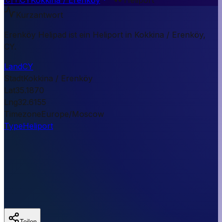
Kurzantwort
Erenköy Helipad ist ein Heliport in Kokkina / Erenköy,
CY.
Land
CY
Stadt
Kokkina / Erenköy
Lat
35.1870
Lng
32.6155
Timezone
Europe/Moscow
Type
Heliport
Teilen