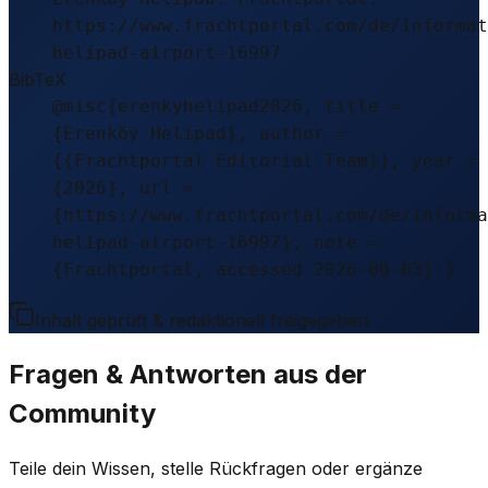
https://www.frachtportal.com/de/informat
helipad-airport-16997
BibTeX
@misc{erenkyhelipad2026, title =
{Erenköy Helipad}, author =
{{Frachtportal Editorial Team}}, year =
{2026}, url =
{https://www.frachtportal.com/de/informa
helipad-airport-16997}, note =
{Frachtportal, accessed 2026-08-03} }
Inhalt geprüft & redaktionell freigegeben.
Fragen & Antworten aus der
Community
Teile dein Wissen, stelle Rückfragen oder ergänze