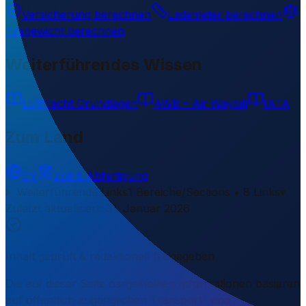
Versicherung berechnen
Lademeter berechnen
Taxgewicht berechnen
Weiterführendes Wissen
Luftfracht Grundlagen
AWB – Air Waybill
IATA
Zum Land
CY
Zoll & Abfertigung
Weiterführende Links
1 Bereiche/Sections • 8 Links
▾
Zuletzt aktualisiert
:
31. Januar 2026
Inhalt geprüft & redaktionell freigegeben
Die auf dieser Seite dargestellten Informationen basieren
auf öffentlich zugänglichen Transport- und