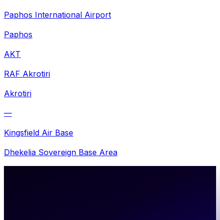
Paphos International Airport
Paphos
AKT
RAF Akrotiri
Akrotiri
—
Kingsfield Air Base
Dhekelia Sovereign Base Area