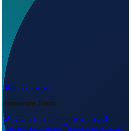
Wo liegt Erenköy Helipad?
▼
Wird geladen...
35.18700
,
32.61554
Alle News ansehen
Passende Tools
Transitzeit berechnen
HS-Code finden
Transportkosten schätzen
Partner finden (Connect)