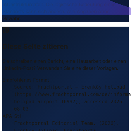
Infrastrukturdaten. Die logistische Bedeutung eines
Standorts kann sich ändern. Alle Angaben ohne
Gewähr.
Diese Seite zitieren
Sie schreiben einen Bericht, eine Hausarbeit oder einen
LinkedIn-Post? Verwenden Sie eine dieser Vorlagen.
Empfohlenes Format
Source: Frachtportal – Erenköy Helipad
(https://www.frachtportal.com/de/informa
helipad-airport-16997), accessed 2026-
08-03
APA-Stil
Frachtportal Editorial Team. (2026).
Erenköy Helipad. Frachtportal.