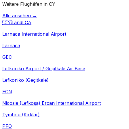
Weitere Flughäfen in CY
Alle ansehen →
🇨🇾
Land
LCA
Larnaca International Airport
Larnaca
GEC
Lefkoniko Airport / Geçitkale Air Base
Lefkoniko (Geçitkale)
ECN
Nicosia (Lefkoşa) Ercan International Airport
Tymbou (Kirklar)
PFO