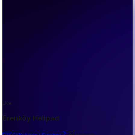
Live
Erenköy Helipad
🇨🇾
CY
Kokkina / Erenköy
Heliport