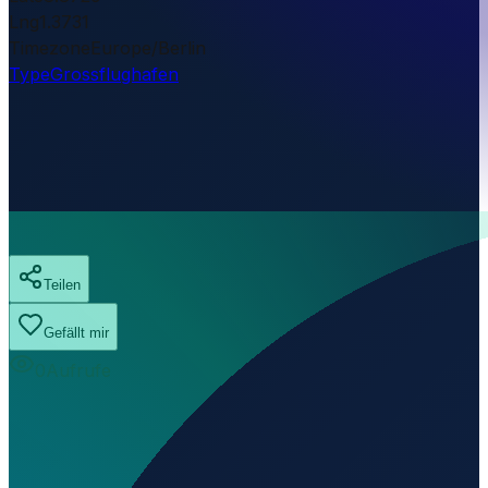
Lng
1.3731
Timezone
Europe/Berlin
Type
Grossflughafen
Teilen
Gefällt mir
0
Aufrufe