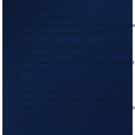
Empfohlenes Format
Source: Frachtportal – Ibiza Airport
(https://www.frachtportal.com/de/informa
airport-ibz), accessed 2026-08-07
APA-Stil
Frachtportal Editorial Team. (2026).
Ibiza Airport. Frachtportal.
https://www.frachtportal.com/de/informat
airport-ibz
BibTeX
@misc{ibizaairport2026, title = {Ibiza
Airport}, author = {{Frachtportal
Editorial Team}}, year = {2026}, url =
{https://www.frachtportal.com/de/informa
airport-ibz}, note = {Frachtportal,
accessed 2026-08-07} }