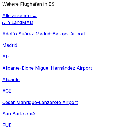
Weitere Flughäfen in ES
Alle ansehen →
🇪🇸
Land
MAD
Adolfo Suárez Madrid–Barajas Airport
Madrid
ALC
Alicante-Elche Miguel Hernández Airport
Alicante
ACE
César Manrique-Lanzarote Airport
San Bartolomé
FUE