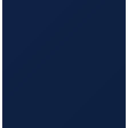
Barcelona
→
Guangzhou