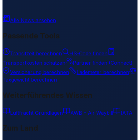
Alle News ansehen
Passende Tools
Transitzeit berechnen
HS-Code finden
Transportkosten schätzen
Partner finden (Connect)
Versicherung berechnen
Lademeter berechnen
Taxgewicht berechnen
Weiterführendes Wissen
Luftfracht Grundlagen
AWB – Air Waybill
IATA
Zum Land