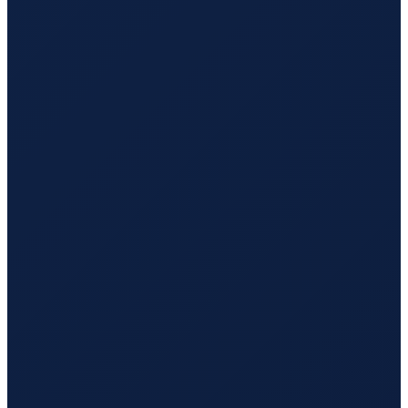
Barcelona
→
Hong Kong