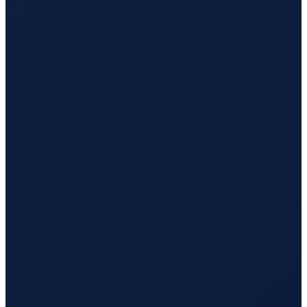
Barcelona
→
Busan