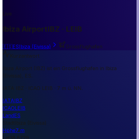
Live
Ibiza Airport
IBZ · LEIB
🇪🇸
ES
Ibiza (Eivissa)
Grossflughafen
Kurzantwort
Ibiza Airport (IBZ) ist ein Grossflughafen in Ibiza
(Eivissa), ES.
IATA IBZ · ICAO LEIB · 7 m ü. NN.
IATA
IBZ
ICAO
LEIB
Land
ES
Stadt
Ibiza (Eivissa)
Höhe
7 m
Lat
38.8729