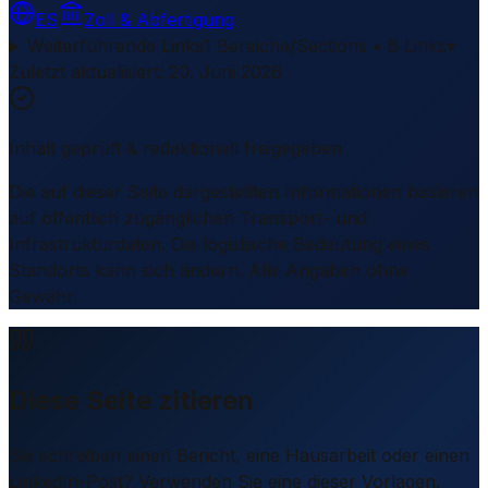
ES
Zoll & Abfertigung
Weiterführende Links
1 Bereiche/Sections • 8 Links
▾
Zuletzt aktualisiert
:
20. Juni 2026
Inhalt geprüft & redaktionell freigegeben
Die auf dieser Seite dargestellten Informationen basieren
auf öffentlich zugänglichen Transport- und
Infrastrukturdaten. Die logistische Bedeutung eines
Standorts kann sich ändern. Alle Angaben ohne
Gewähr.
Diese Seite zitieren
Sie schreiben einen Bericht, eine Hausarbeit oder einen
LinkedIn-Post? Verwenden Sie eine dieser Vorlagen.