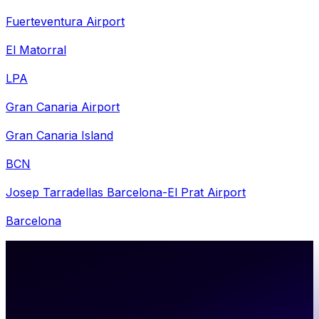
Fuerteventura Airport
El Matorral
LPA
Gran Canaria Airport
Gran Canaria Island
BCN
Josep Tarradellas Barcelona-El Prat Airport
Barcelona