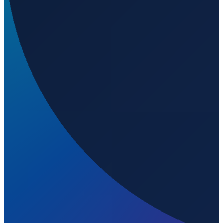
Welchen IATA-Code hat Ibiza Airport?
▼
Wo liegt Ibiza Airport?
▼
Was ist der ICAO-Code von Ibiza Airport?
▼
Auf welcher Höhe liegt Ibiza Airport?
▼
Wird geladen...
38.87290
,
1.37312
7
m ü. NN
Barcelona
→
Shanghai