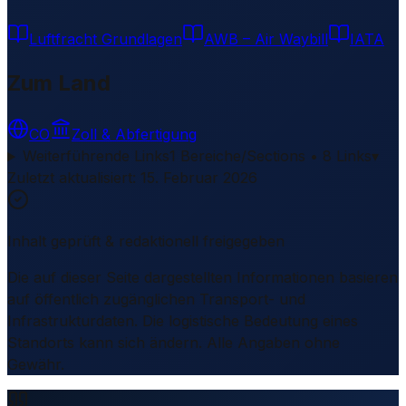
Luftfracht Grundlagen
AWB – Air Waybill
IATA
Zum Land
CO
Zoll & Abfertigung
Weiterführende Links
1 Bereiche/Sections • 8 Links
▾
Zuletzt aktualisiert
:
15. Februar 2026
Inhalt geprüft & redaktionell freigegeben
Die auf dieser Seite dargestellten Informationen basieren
auf öffentlich zugänglichen Transport- und
Infrastrukturdaten. Die logistische Bedeutung eines
Standorts kann sich ändern. Alle Angaben ohne
Gewähr.