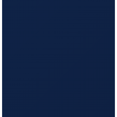
Bogota
→
Guangzhou