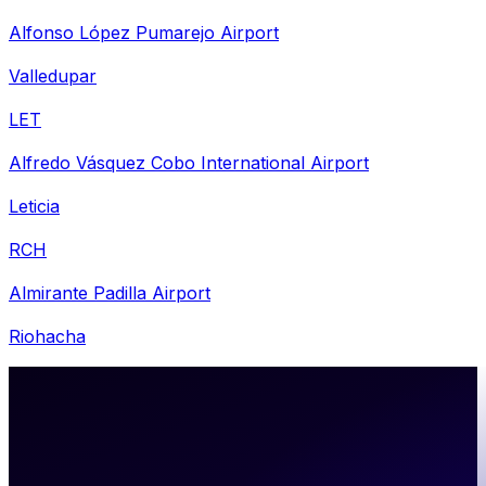
Alfonso López Pumarejo Airport
Valledupar
LET
Alfredo Vásquez Cobo International Airport
Leticia
RCH
Almirante Padilla Airport
Riohacha