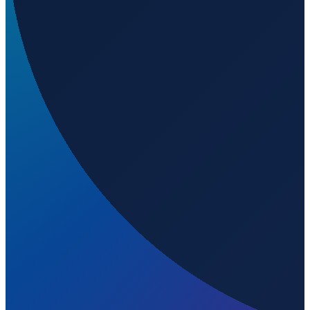
7.99139
,
-74.03611
414
m ü. NN
Bogota
→
Shanghai