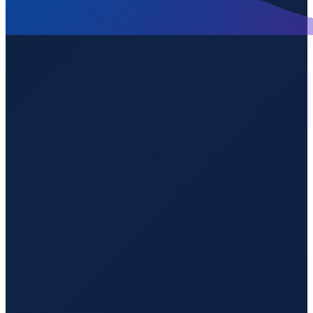
Bogota
→
Shenzhen