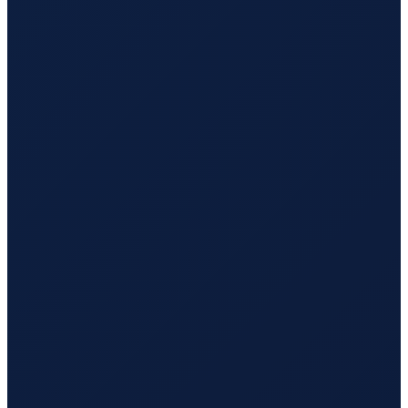
Bogota
→
Busan