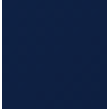
Bogota
→
Hong Kong