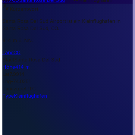
Kurzantwort
Santa Rosa Del Sud Airport ist ein Kleinflughafen in
Santa Rosa Del Sud, CO.
414 m ü. NN.
Land
CO
Stadt
Santa Rosa Del Sud
Höhe
414 m
Lat
7.9914
Lng
-74.0361
Timezone
UTC
Type
Kleinflughafen