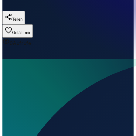
Teilen
Gefällt mir
0
Aufrufe