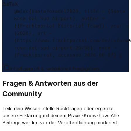
BibTeX
@misc{santarosadel2026, title = {Santa
Rosa Del Sud Airport}, author =
{{Frachtportal Editorial Team}}, year =
{2026}, url =
{https://www.frachtportal.com/de/informa
rosa-del-sud-airport-29798}, note =
{Frachtportal, accessed 2026-08-07} }
Inhalt geprüft & redaktionell freigegeben.
Fragen & Antworten aus der
Community
Teile dein Wissen, stelle Rückfragen oder ergänze
unsere Erklärung mit deinem Praxis-Know-how. Alle
Beiträge werden vor der Veröffentlichung moderiert.