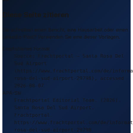
Diese Seite zitieren
Sie schreiben einen Bericht, eine Hausarbeit oder einen
LinkedIn-Post? Verwenden Sie eine dieser Vorlagen.
Empfohlenes Format
Source: Frachtportal – Santa Rosa Del
Sud Airport
(https://www.frachtportal.com/de/informa
rosa-del-sud-airport-29798), accessed
2026-08-07
APA-Stil
Frachtportal Editorial Team. (2026).
Santa Rosa Del Sud Airport.
Frachtportal.
https://www.frachtportal.com/de/informat
rosa-del-sud-airport-29798