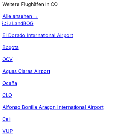
Weitere Flughäfen in CO
Alle ansehen →
🇨🇴
Land
BOG
El Dorado International Airport
Bogota
OCV
Aguas Claras Airport
Ocaña
CLO
Alfonso Bonilla Aragon International Airport
Cali
VUP