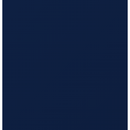
Bogota
→
Tokyo