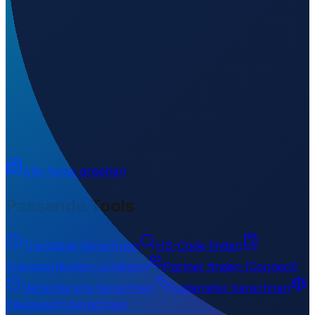
Welchen IATA-Code hat Sardeh Band Airport?
▼
Wo liegt Sardeh Band Airport?
▼
Was ist der ICAO-Code von Sardeh Band Airport?
▼
Auf welcher Höhe liegt Sardeh Band Airport?
▼
Wird geladen...
33.32070
,
68.63650
2125
m ü. NN
Alle News ansehen
Passende Tools
Transitzeit berechnen
HS-Code finden
Transportkosten schätzen
Partner finden (Connect)
Versicherung berechnen
Lademeter berechnen
Taxgewicht berechnen