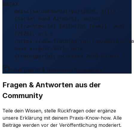
BibTeX
@misc{sardehbandairport2026, title =
{Sardeh Band Airport}, author =
{{Frachtportal Editorial Team}}, year =
{2026}, url =
{https://www.frachtportal.com/de/informa
band-airport-sbf}, note =
{Frachtportal, accessed 2026-08-08} }
Inhalt geprüft & redaktionell freigegeben.
Fragen & Antworten aus der
Community
Teile dein Wissen, stelle Rückfragen oder ergänze
unsere Erklärung mit deinem Praxis-Know-how. Alle
Beiträge werden vor der Veröffentlichung moderiert.