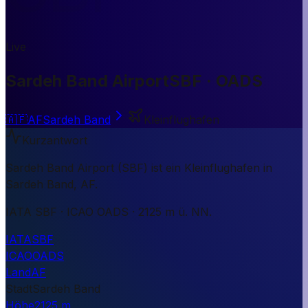
Live
Sardeh Band Airport
SBF · OADS
🇦🇫
AF
Sardeh Band
Kleinflughafen
Kurzantwort
Sardeh Band Airport (SBF) ist ein Kleinflughafen in
Sardeh Band, AF.
IATA SBF · ICAO OADS · 2125 m ü. NN.
IATA
SBF
ICAO
OADS
Land
AF
Stadt
Sardeh Band
Höhe
2125 m