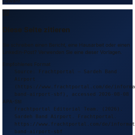
Gewähr.
Diese Seite zitieren
Sie schreiben einen Bericht, eine Hausarbeit oder einen
LinkedIn-Post? Verwenden Sie eine dieser Vorlagen.
Empfohlenes Format
Source: Frachtportal – Sardeh Band
Airport
(https://www.frachtportal.com/de/informa
band-airport-sbf), accessed 2026-08-08
APA-Stil
Frachtportal Editorial Team. (2026).
Sardeh Band Airport. Frachtportal.
https://www.frachtportal.com/de/informat
band-airport-sbf