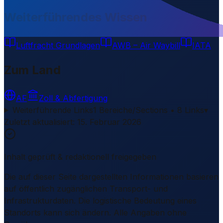
Weiterführendes Wissen
Luftfracht Grundlagen
AWB – Air Waybill
IATA
Zum Land
AF
Zoll & Abfertigung
Weiterführende Links
1 Bereiche/Sections • 8 Links
▾
Zuletzt aktualisiert
:
15. Februar 2026
Inhalt geprüft & redaktionell freigegeben
Die auf dieser Seite dargestellten Informationen basieren
auf öffentlich zugänglichen Transport- und
Infrastrukturdaten. Die logistische Bedeutung eines
Standorts kann sich ändern. Alle Angaben ohne