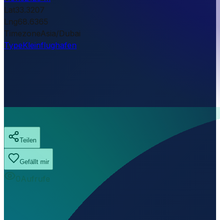
Lat
33.3207
Lng
68.6365
Timezone
Asia/Dubai
Type
Kleinflughafen
Teilen
Gefällt mir
0
Aufrufe