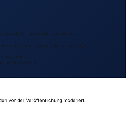
irport-kgf), accessed 2026-08-05
rmation/airports/sary-arka-airport-kgf
2026}, url =
ed 2026-08-05} }
den vor der Veröffentlichung moderiert.