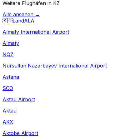
Weitere Flughäfen in KZ
Alle ansehen →
🇰🇿
Land
ALA
Almaty International Airport
Almaty
NQZ
Nursultan Nazarbayev International Airport
Astana
SCO
Aktau Airport
Aktau
AKX
Aktobe Airport