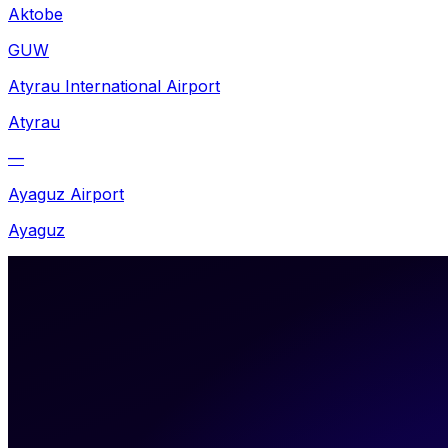
Aktobe
GUW
Atyrau International Airport
Atyrau
—
Ayaguz Airport
Ayaguz