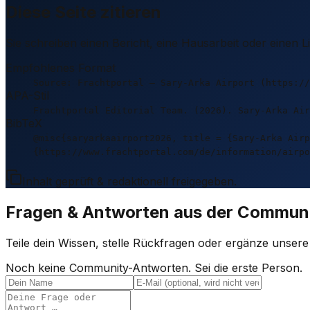
Diese Seite zitieren
Sie schreiben einen Bericht, eine Hausarbeit oder einen 
Empfohlenes Format
Source: Frachtportal – Sary-Arka Airport (https://
APA-Stil
Frachtportal Editorial Team. (2026). Sary-Arka Air
BibTeX
@misc{saryarkaairport2026, title = {Sary-Arka Airp
{https://www.frachtportal.com/de/information/airpo
Inhalt geprüft & redaktionell freigegeben.
Fragen & Antworten aus der Commun
Teile dein Wissen, stelle Rückfragen oder ergänze unser
Noch keine Community-Antworten. Sei die erste Person.