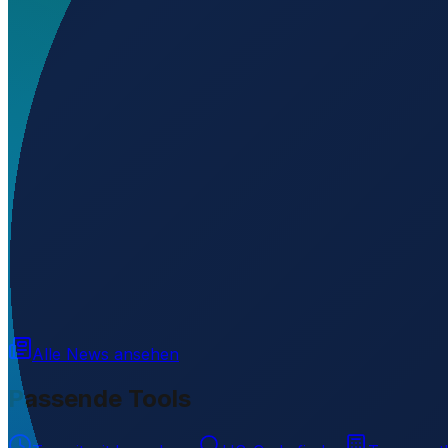
Welchen IATA-Code hat Sary-Arka Airport?
▼
Wo liegt Sary-Arka Airport?
▼
Was ist der ICAO-Code von Sary-Arka Airport?
▼
Auf welcher Höhe liegt Sary-Arka Airport?
▼
Wird geladen...
49.67080
,
73.33440
538
m ü. NN
Alle News ansehen
Passende Tools