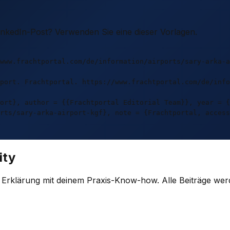
LinkedIn-Post? Verwenden Sie eine dieser Vorlagen.
www.frachtportal.com/de/information/airports/sary-arka-a
port. Frachtportal. https://www.frachtportal.com/de/info
ort}, author = {{Frachtportal Editorial Team}}, year = {
rts/sary-arka-airport-kgf}, note = {Frachtportal, access
ity
e Erklärung mit deinem Praxis-Know-how. Alle Beiträge wer