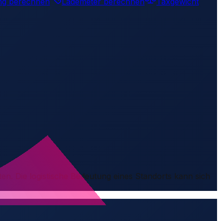
ng berechnen
Lademeter berechnen
Taxgewicht
ten. Die logistische Bedeutung eines Standorts kann sich