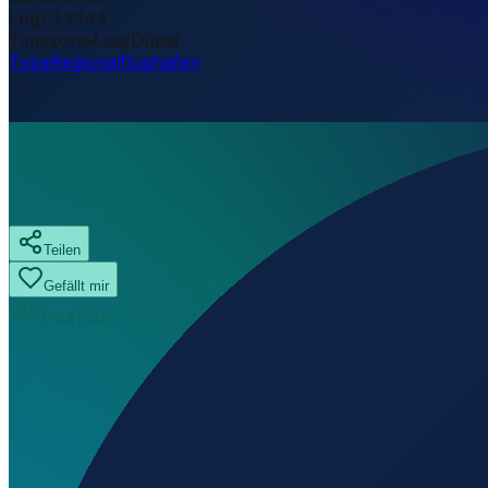
Lng
73.3344
Timezone
Asia/Dubai
Type
Regionalflughafen
Teilen
Gefällt mir
0
Aufrufe