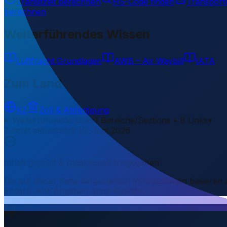
Transitzeit berechnen
HS-Code finden
Transport
berechnen
Weiterführendes Wissen
Luftfracht Grundlagen
AWB – Air Waybill
IATA
Zum Land
KZ
Zoll & Abfertigung
Weiterführende Links
1 Bereiche/Sections • 8 Links
▾
Zuletzt aktualisiert
:
10. Juni 2026
Inhalt geprüft & redaktionell freigegeben
Die auf dieser Seite dargestellten Informationen basieren
ändern. Alle Angaben ohne Gewähr.