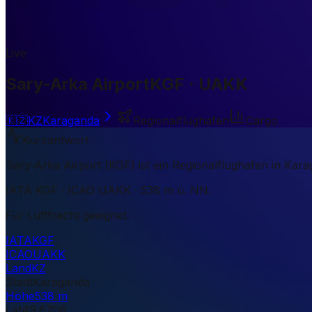
Live
Sary-Arka Airport
KGF · UAKK
🇰🇿
KZ
Karaganda
Regionalflughafen
Cargo
Kurzantwort
Sary-Arka Airport (KGF) ist ein Regionalflughafen in Kara
IATA KGF · ICAO UAKK · 538 m ü. NN.
Für Luftfracht geeignet.
IATA
KGF
ICAO
UAKK
Land
KZ
Stadt
Karaganda
Höhe
538 m
Lat
49.6708