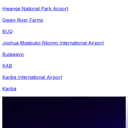
Hwange National Park Airport
Gwayi River Farms
BUQ
Joshua Mqabuko Nkomo International Airport
Bulawayo
KAB
Kariba International Airport
Kariba