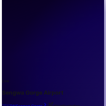
Live
Sengwa Gorge Airport
🇿🇼
ZW
Sengwa Gorge
Kleinflughafen