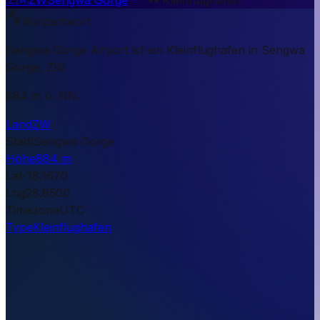
Kurzantwort
Sengwa Gorge Airport ist ein Kleinflughafen in Sengwa
Gorge, ZW.
884 m ü. NN.
Land
ZW
Stadt
Sengwa Gorge
Höhe
884 m
Lat
-18.1670
Lng
28.8500
Timezone
UTC
Type
Kleinflughafen