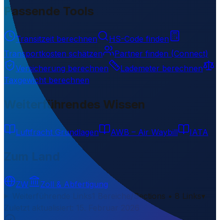
Passende Tools
Transitzeit berechnen
HS-Code finden
Transportkosten schätzen
Partner finden (Connect)
Versicherung berechnen
Lademeter berechnen
Taxgewicht berechnen
Weiterführendes Wissen
Luftfracht Grundlagen
AWB – Air Waybill
IATA
Zum Land
ZW
Zoll & Abfertigung
Weiterführende Links
1 Bereiche/Sections • 8 Links
▾
Zuletzt aktualisiert
:
15. Februar 2026