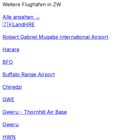
Weitere Flughäfen in ZW
Alle ansehen →
🇿🇼
Land
HRE
Robert Gabriel Mugabe International Airport
Harare
BFO
Buffalo Range Airport
Chiredzi
GWE
Gweru - Thornhill Air Base
Gweru
HWN