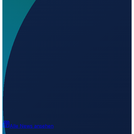
Wo liegt Sengwa Gorge Airport?
▼
Auf welcher Höhe liegt Sengwa Gorge Airport?
▼
Wird geladen...
-18.16700
,
28.85000
884
m ü. NN
Alle News ansehen