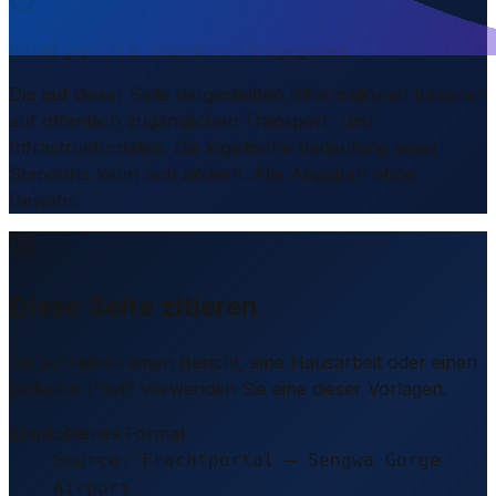
Inhalt geprüft & redaktionell freigegeben
Die auf dieser Seite dargestellten Informationen basieren
auf öffentlich zugänglichen Transport- und
Infrastrukturdaten. Die logistische Bedeutung eines
Standorts kann sich ändern. Alle Angaben ohne
Gewähr.
Diese Seite zitieren
Sie schreiben einen Bericht, eine Hausarbeit oder einen
LinkedIn-Post? Verwenden Sie eine dieser Vorlagen.
Empfohlenes Format
Source: Frachtportal – Sengwa Gorge
Airport