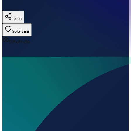
Teilen
Gefällt mir
0
Aufrufe