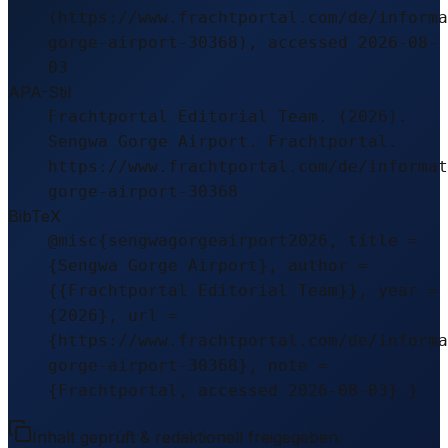
(https://www.frachtportal.com/de/informa
gorge-airport-30368), accessed 2026-08-
03
APA-Stil
Frachtportal Editorial Team. (2026).
Sengwa Gorge Airport. Frachtportal.
https://www.frachtportal.com/de/informat
gorge-airport-30368
BibTeX
@misc{sengwagorgeairport2026, title =
{Sengwa Gorge Airport}, author =
{{Frachtportal Editorial Team}}, year =
{2026}, url =
{https://www.frachtportal.com/de/informa
gorge-airport-30368}, note =
{Frachtportal, accessed 2026-08-03} }
Inhalt geprüft & redaktionell freigegeben.