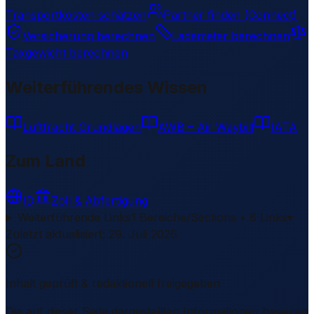
Transportkosten schätzen
Partner finden (Connect)
Versicherung berechnen
Lademeter berechnen
Taxgewicht berechnen
Weiterführendes Wissen
Luftfracht Grundlagen
AWB – Air Waybill
IATA
Zum Land
ID
Zoll & Abfertigung
Weiterführende Links
1 Bereiche/Sections • 8 Links
▾
Zuletzt aktualisiert
:
29. Juli 2026
Inhalt geprüft & redaktionell freigegeben
Die auf dieser Seite dargestellten Informationen basieren