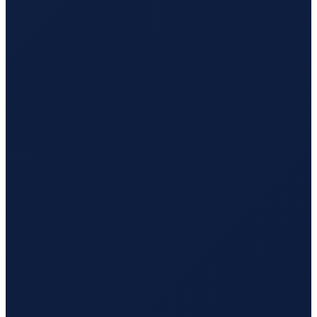
Jakarta
→
Busan