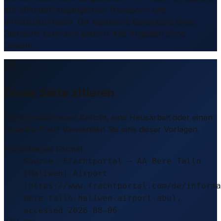
auf öffentlich zugänglichen Transport- und
Infrastrukturdaten. Die logistische Bedeutung eines
Standorts kann sich ändern. Alle Angaben ohne
Gewähr.
Diese Seite zitieren
Sie schreiben einen Bericht, eine Hausarbeit oder einen
LinkedIn-Post? Verwenden Sie eine dieser Vorlagen.
Empfohlenes Format
Source: Frachtportal – AA Bere Tallo
(Haliwen) Airport
(https://www.frachtportal.com/de/informa
bere-tallo-haliwen-airport-abu),
accessed 2026-08-06