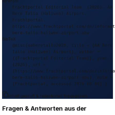
APA-Stil
Frachtportal Editorial Team. (2026). AA
Bere Tallo (Haliwen) Airport.
Frachtportal.
https://www.frachtportal.com/de/informat
bere-tallo-haliwen-airport-abu
BibTeX
@misc{aaberetallo2026, title = {AA Bere
Tallo (Haliwen) Airport}, author =
{{Frachtportal Editorial Team}}, year =
{2026}, url =
{https://www.frachtportal.com/de/informa
bere-tallo-haliwen-airport-abu}, note =
{Frachtportal, accessed 2026-08-06} }
Inhalt geprüft & redaktionell freigegeben.
Fragen & Antworten aus der