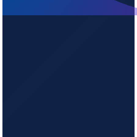
Jakarta
→
Shenzhen