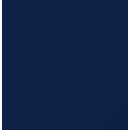
Jakarta
→
Guangzhou