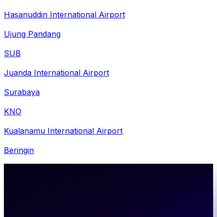
Hasanuddin International Airport
Ujung Pandang
SUB
Juanda International Airport
Surabaya
KNO
Kualanamu International Airport
Beringin