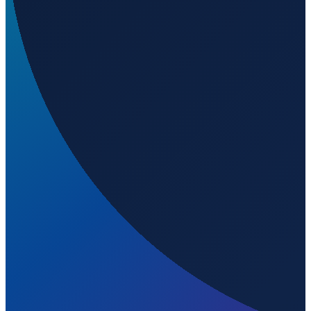
Airport?
▼
Auf welcher Höhe liegt AA Bere Tallo (Haliwen)
Airport?
▼
Wird geladen...
-9.07484
,
124.90328
313
m ü. NN
Jakarta
→
Shanghai