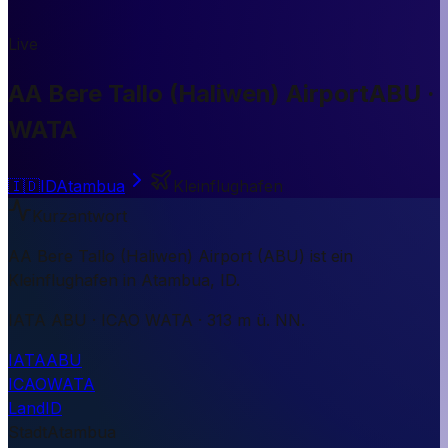
Live
AA Bere Tallo (Haliwen) Airport
ABU ·
WATA
🇮🇩
ID
Atambua
Kleinflughafen
Kurzantwort
AA Bere Tallo (Haliwen) Airport (ABU) ist ein
Kleinflughafen in Atambua, ID.
IATA ABU · ICAO WATA · 313 m ü. NN.
IATA
ABU
ICAO
WATA
Land
ID
Stadt
Atambua