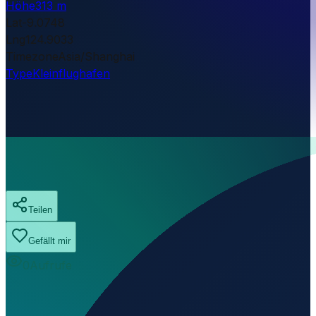
Höhe
313 m
Lat
-9.0748
Lng
124.9033
Timezone
Asia/Shanghai
Type
Kleinflughafen
Teilen
Gefällt mir
0
Aufrufe