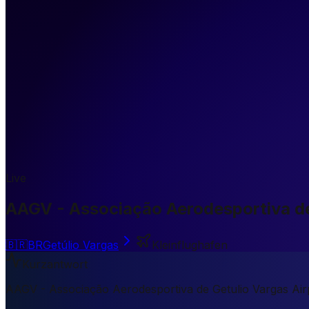
Live
AAGV - Associação Aerodesportiva de
🇧🇷
BR
Getúlio Vargas
Kleinflughafen
Kurzantwort
AAGV - Associação Aerodesportiva de Getulio Vargas Airpor