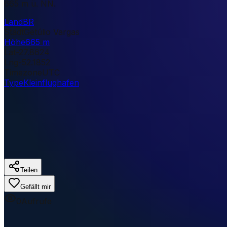
665 m ü. NN.
Land
BR
Stadt
Getúlio Vargas
Höhe
665 m
Lat
-27.8624
Lng
-52.1852
Timezone
UTC
Type
Kleinflughafen
Teilen
Gefällt mir
0
Aufrufe