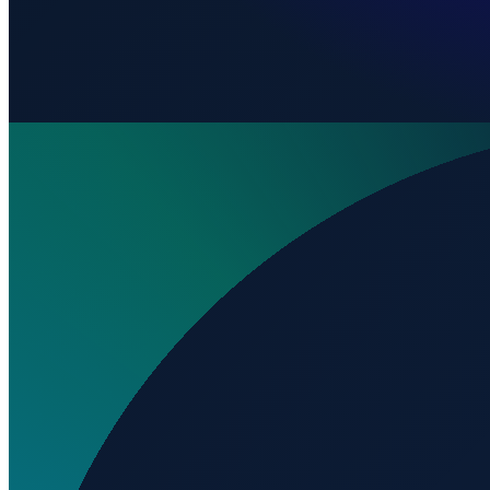
Wo liegt AAGV - Associação Aerodesportiva de Getulio
Auf welcher Höhe liegt AAGV - Associação Aerodesport
Wird geladen...
-27.86244
,
-52.18525
665
m ü. NN
Sao Paulo
→
Shanghai