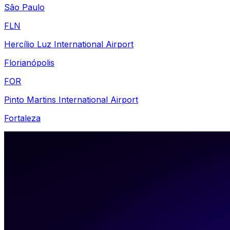
São Paulo
FLN
Hercílio Luz International Airport
Florianópolis
FOR
Pinto Martins International Airport
Fortaleza