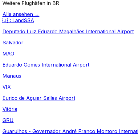
Weitere Flughäfen in BR
Alle ansehen →
🇧🇷
Land
SSA
Deputado Luiz Eduardo Magalhães International Airport
Salvador
MAO
Eduardo Gomes International Airport
Manaus
VIX
Eurico de Aguiar Salles Airport
Vitória
GRU
Guarulhos - Governador André Franco Montoro Internati