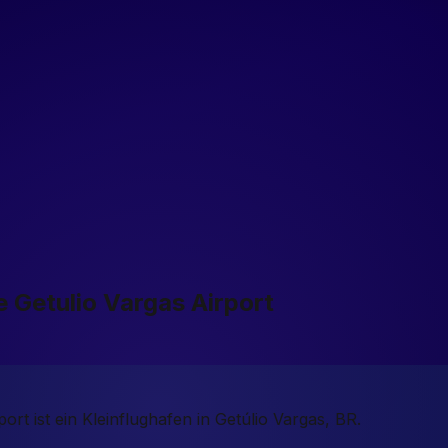
 Getulio Vargas Airport
t ist ein Kleinflughafen in Getúlio Vargas, BR.