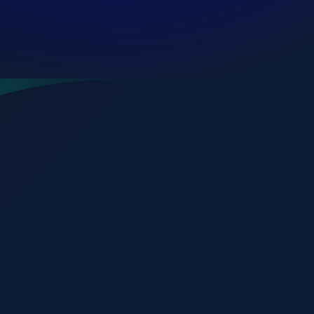
 Vargas Airport?
▼
iva de Getulio Vargas Airport?
▼