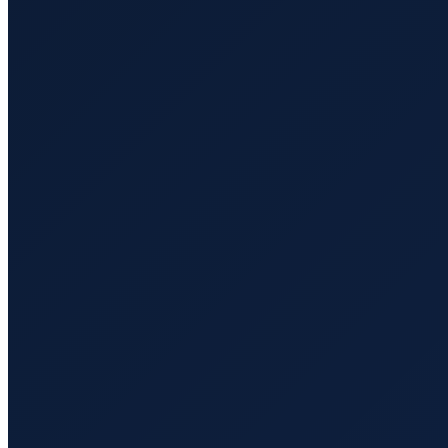
Sao Paulo
→
Shenzhen