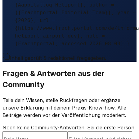
{Aappilattoq Heliport}, author =
{{Frachtportal Editorial Team}}, year =
{2026}, url =
{https://www.frachtportal.com/de/informa
heliport-airport-quv}, note =
{Frachtportal, accessed 2026-08-03} }
Inhalt geprüft & redaktionell freigegeben.
Fragen & Antworten aus der
Community
Teile dein Wissen, stelle Rückfragen oder ergänze
unsere Erklärung mit deinem Praxis-Know-how. Alle
Beiträge werden vor der Veröffentlichung moderiert.
Noch keine Community-Antworten. Sei die erste Person.