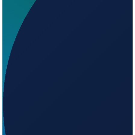
Welchen IATA-Code hat Aappilattoq Heliport?
▼