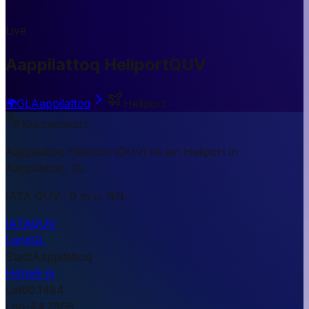
Live
Aappilattoq Heliport
QUV
🌍
GL
Aappilattoq
Heliport
Kurzantwort
Aappilattoq Heliport (QUV) ist ein Heliport in
Aappilattoq, GL.
IATA QUV · 9 m ü. NN.
IATA
QUV
Land
GL
Stadt
Aappilattoq
Höhe
9 m
Lat
60.1484
Lng
-44.2869