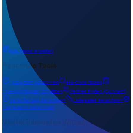
Wo liegt Aappilattoq Heliport?
▼
Auf welcher Höhe liegt Aappilattoq Heliport?
▼
Wird geladen...
60.14836
,
-44.28692
9
m ü. NN
Alle News ansehen
Passende Tools
Transitzeit berechnen
HS-Code finden
Transportkosten schätzen
Partner finden (Connect)
Versicherung berechnen
Lademeter berechnen
Taxgewicht berechnen
Weiterführendes Wissen