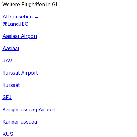
Weitere Flughäfen in GL
Alle ansehen →
🌍
Land
JEG
Aasiaat Airport
Aasiaat
JAV
Ilulissat Airport
Ilulissat
SFJ
Kangerlussuaq Airport
Kangerlussuaq
KUS