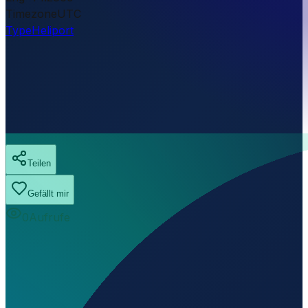
Timezone
UTC
Type
Heliport
Teilen
Gefällt mir
0
Aufrufe