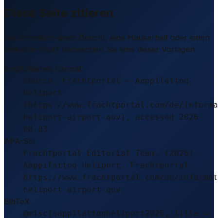
Diese Seite zitieren
Sie schreiben einen Bericht, eine Hausarbeit oder einen
LinkedIn-Post? Verwenden Sie eine dieser Vorlagen.
Empfohlenes Format
Source: Frachtportal – Aappilattoq
Heliport
(https://www.frachtportal.com/de/informa
heliport-airport-quv), accessed 2026-
08-03
APA-Stil
Frachtportal Editorial Team. (2026).
Aappilattoq Heliport. Frachtportal.
https://www.frachtportal.com/de/informat
heliport-airport-quv
BibTeX
@misc{aappilattoqheliport2026, title =