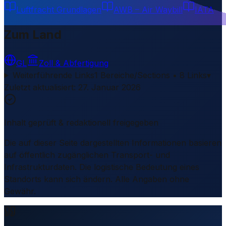
Luftfracht Grundlagen
AWB – Air Waybill
IATA
Zum Land
GL
Zoll & Abfertigung
Weiterführende Links
1 Bereiche/Sections • 8 Links
▾
Zuletzt aktualisiert
:
27. Januar 2026
Inhalt geprüft & redaktionell freigegeben
Die auf dieser Seite dargestellten Informationen basieren
auf öffentlich zugänglichen Transport- und
Infrastrukturdaten. Die logistische Bedeutung eines
Standorts kann sich ändern. Alle Angaben ohne
Gewähr.