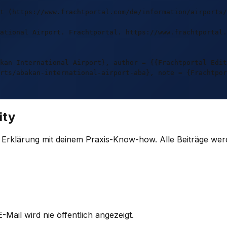
t (https://www.frachtportal.com/de/information/airports/
ational Airport. Frachtportal. https://www.frachtportal.
kan International Airport}, author = {{Frachtportal Edit
rts/abakan-international-airport-aba}, note = {Frachtpor
ity
e Erklärung mit deinem Praxis-Know-how. Alle Beiträge wer
-Mail wird nie öffentlich angezeigt.