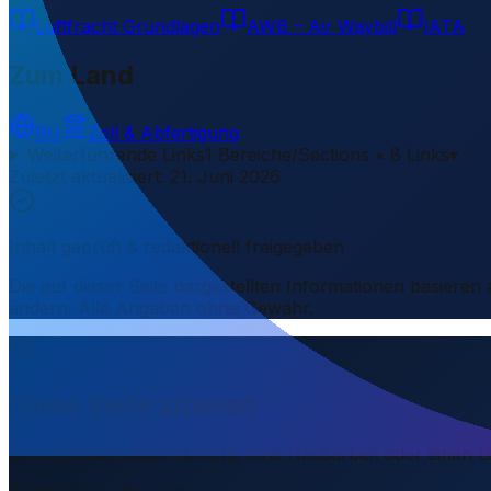
Luftfracht Grundlagen
AWB – Air Waybill
IATA
Zum Land
RU
Zoll & Abfertigung
Weiterführende Links
1 Bereiche/Sections • 8 Links
▾
Zuletzt aktualisiert
:
21. Juni 2026
Inhalt geprüft & redaktionell freigegeben
Die auf dieser Seite dargestellten Informationen basieren
ändern. Alle Angaben ohne Gewähr.
Diese Seite zitieren
Sie schreiben einen Bericht, eine Hausarbeit oder einen 