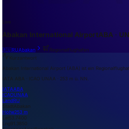
Live
Abakan International Airport
ABA · U
🇷🇺
RU
Abakan
Regionalflughafen
Kurzantwort
Abakan International Airport (ABA) ist ein Regionalflugh
IATA ABA · ICAO UNAA · 253 m ü. NN.
IATA
ABA
ICAO
UNAA
Land
RU
Stadt
Abakan
Höhe
253 m
Lat
53.7400
Lng
91.3850