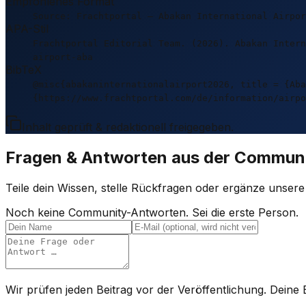
Empfohlenes Format
Source: Frachtportal – Abakan International Airpor
APA-Stil
Frachtportal Editorial Team. (2026). Abakan Intern
airport-aba
BibTeX
@misc{abakaninternationalairport2026, title = {Aba
{https://www.frachtportal.com/de/information/airpo
Inhalt geprüft & redaktionell freigegeben.
Fragen & Antworten aus der Commun
Teile dein Wissen, stelle Rückfragen oder ergänze unser
Noch keine Community-Antworten. Sei die erste Person.
Wir prüfen jeden Beitrag vor der Veröffentlichung. Deine E