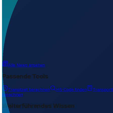
Welchen IATA-Code hat Abakan International Airport?
Wo liegt Abakan International Airport?
▼
Was ist der ICAO-Code von Abakan International Airpo
Auf welcher Höhe liegt Abakan International Airport?
Wird geladen...
53.74000
,
91.38500
253
m ü. NN
Alle News ansehen
Passende Tools
Transitzeit berechnen
HS-Code finden
Transport
berechnen
Weiterführendes Wissen