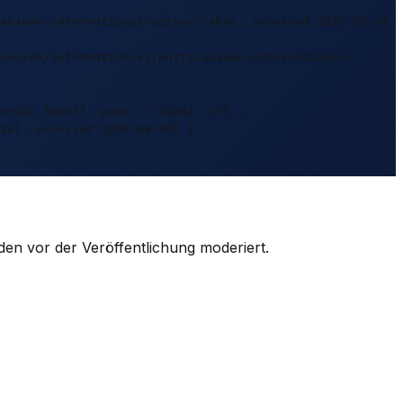
abakan-international-airport-aba), accessed 2026-08-04
com/de/information/airports/abakan-international-
orial Team}}, year = {2026}, url =
tal, accessed 2026-08-04} }
den vor der Veröffentlichung moderiert.