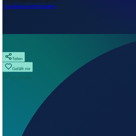
Timezone
Asia/Bangkok
Type
Regionalflughafen
Teilen
Gefällt mir
0
Aufrufe