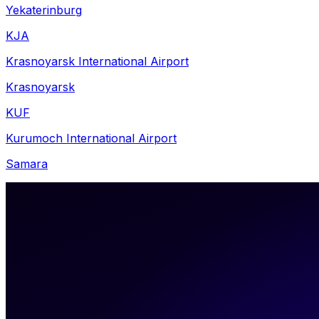
Yekaterinburg
KJA
Krasnoyarsk International Airport
Krasnoyarsk
KUF
Kurumoch International Airport
Samara