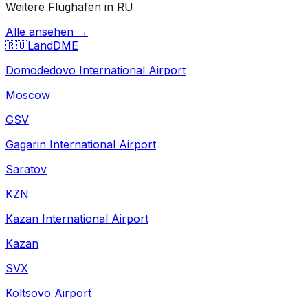
Weitere Flughäfen in RU
Alle ansehen →
🇷🇺
Land
DME
Domodedovo International Airport
Moscow
GSV
Gagarin International Airport
Saratov
KZN
Kazan International Airport
Kazan
SVX
Koltsovo Airport