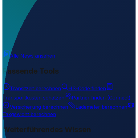
Wo liegt Abbeyfeale Airfield?
▼
Auf welcher Höhe liegt Abbeyfeale Airfield?
▼
Wird geladen...
52.39580
,
-9.34006
91
m ü. NN
Alle News ansehen
Passende Tools
Transitzeit berechnen
HS-Code finden
Transportkosten schätzen
Partner finden (Connect)
Versicherung berechnen
Lademeter berechnen
Taxgewicht berechnen
Weiterführendes Wissen