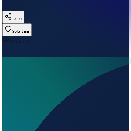
Teilen
Gefällt mir
0
Aufrufe