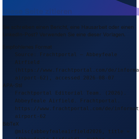
Diese Seite zitieren
Sie schreiben einen Bericht, eine Hausarbeit oder einen
LinkedIn-Post? Verwenden Sie eine dieser Vorlagen.
Empfohlenes Format
Source: Frachtportal – Abbeyfeale
Airfield
(https://www.frachtportal.com/de/informa
airport-62), accessed 2026-08-07
APA-Stil
Frachtportal Editorial Team. (2026).
Abbeyfeale Airfield. Frachtportal.
https://www.frachtportal.com/de/informat
airport-62
BibTeX
@misc{abbeyfealeairfield2026, title =