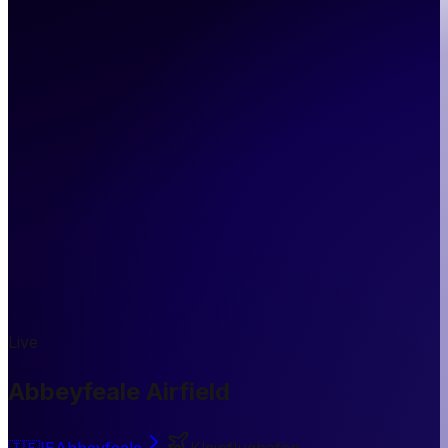
Live
Abbeyfeale Airfield
🇮🇪
IE
Abbeyfeale
Kleinflughafen