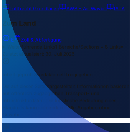
Luftfracht Grundlagen
AWB – Air Waybill
IATA
Zum Land
IE
Zoll & Abfertigung
Weiterführende Links
1 Bereiche/Sections • 8 Links
▾
Zuletzt aktualisiert
:
30. Juli 2026
Inhalt geprüft & redaktionell freigegeben
Die auf dieser Seite dargestellten Informationen basieren
auf öffentlich zugänglichen Transport- und
Infrastrukturdaten. Die logistische Bedeutung eines
Standorts kann sich ändern. Alle Angaben ohne
Gewähr.