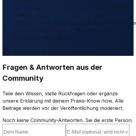
{Abbeyfeale Airfield}, author =
{{Frachtportal Editorial Team}}, year =
{2026}, url =
{https://www.frachtportal.com/de/informa
airport-62}, note = {Frachtportal,
accessed 2026-08-07} }
Inhalt geprüft & redaktionell freigegeben.
Fragen & Antworten aus der
Community
Teile dein Wissen, stelle Rückfragen oder ergänze
unsere Erklärung mit deinem Praxis-Know-how. Alle
Beiträge werden vor der Veröffentlichung moderiert.
Noch keine Community-Antworten. Sei die erste Person.