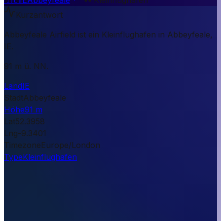
Kurzantwort
Abbeyfeale Airfield ist ein Kleinflughafen in Abbeyfeale,
IE.
91 m ü. NN.
Land
IE
Stadt
Abbeyfeale
Höhe
91 m
Lat
52.3958
Lng
-9.3401
Timezone
Europe/London
Type
Kleinflughafen