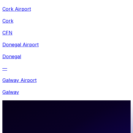
Cork Airport
Cork
CFN
Donegal Airport
Donegal
—
Galway Airport
Galway