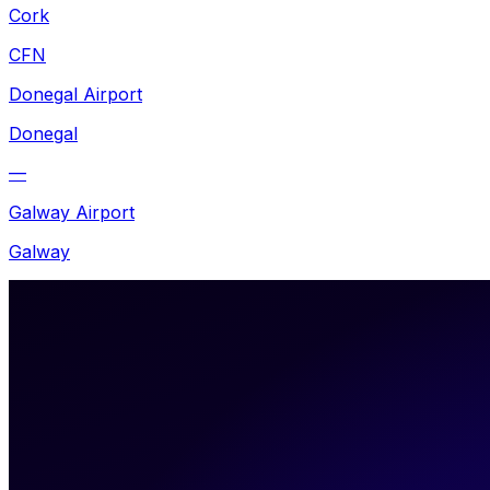
Cork
CFN
Donegal Airport
Donegal
—
Galway Airport
Galway