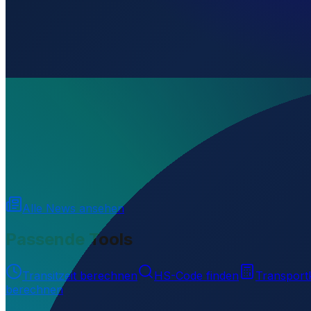
Wo liegt Abbeyshrule Aerodrome?
▼
Auf welcher Höhe liegt Abbeyshrule Aerodrome?
▼
Wird geladen...
53.59170
,
-7.64556
59
m ü. NN
Alle News ansehen
Passende Tools
Transitzeit berechnen
HS-Code finden
Transport
berechnen