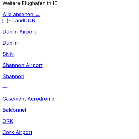
Weitere Flughäfen in IE
Alle ansehen →
🇮🇪
Land
DUB
Dublin Airport
Dublin
SNN
Shannon Airport
Shannon
—
Casement Aerodrome
Baldonnel
ORK
Cork Airport