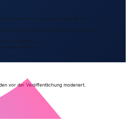
rule-airport-64), accessed 2026-08-07
information/airports/abbeyshrule-airport-64
 year = {2026}, url =
sed 2026-08-07} }
den vor der Veröffentlichung moderiert.