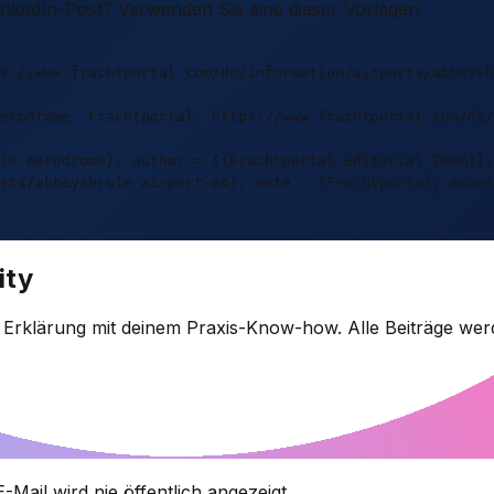
LinkedIn-Post? Verwenden Sie eine dieser Vorlagen.
s://www.frachtportal.com/de/information/airports/abbeysh
erodrome. Frachtportal. https://www.frachtportal.com/de/
le Aerodrome}, author = {{Frachtportal Editorial Team}},
rts/abbeyshrule-airport-64}, note = {Frachtportal, acces
ity
e Erklärung mit deinem Praxis-Know-how. Alle Beiträge wer
-Mail wird nie öffentlich angezeigt.