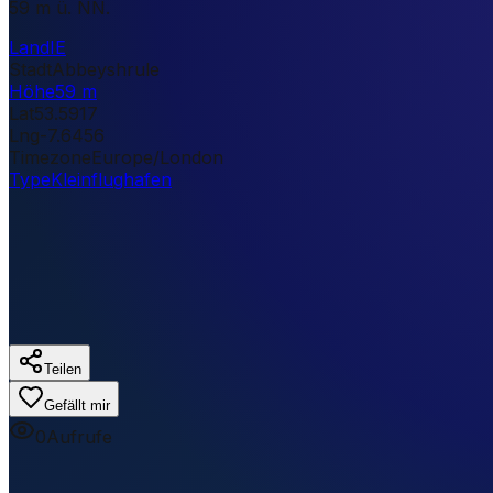
59 m ü. NN.
Land
IE
Stadt
Abbeyshrule
Höhe
59 m
Lat
53.5917
Lng
-7.6456
Timezone
Europe/London
Type
Kleinflughafen
Teilen
Gefällt mir
0
Aufrufe