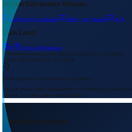
Weiterführendes Wissen
Luftfracht Grundlagen
AWB – Air Waybill
IATA
Zum Land
IE
Zoll & Abfertigung
Weiterführende Links
1 Bereiche/Sections • 8 Links
▾
Zuletzt aktualisiert
:
30. Juli 2026
Inhalt geprüft & redaktionell freigegeben
Die auf dieser Seite dargestellten Informationen basieren
ändern. Alle Angaben ohne Gewähr.
Diese Seite zitieren