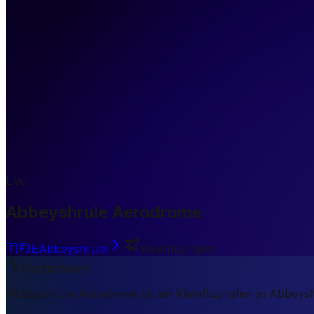
Live
Abbeyshrule Aerodrome
🇮🇪
IE
Abbeyshrule
Kleinflughafen
Kurzantwort
Abbeyshrule Aerodrome ist ein Kleinflughafen in Abbeysh