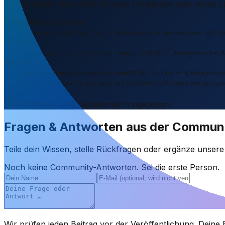
Sie schreiben einen Bericht, eine Hausarbeit oder einen 
Empfohlenes Format
Source: Frachtportal – Abbeyshrule Aerodrome (http
APA-Stil
Frachtportal Editorial Team. (2026). Abbeyshrule A
BibTeX
@misc{abbeyshruleaerodrome2026, title = {Abbeyshru
{https://www.frachtportal.com/de/information/airpo
Inhalt geprüft & redaktionell freigegeben.
Fragen & Antworten aus der Commun
Teile dein Wissen, stelle Rückfragen oder ergänze unser
Noch keine Community-Antworten. Sei die erste Person.
Wir prüfen jeden Beitrag vor der Veröffentlichung. Deine E