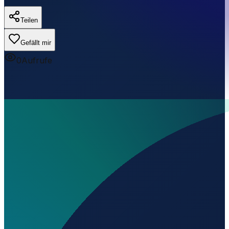
Teilen
Gefällt mir
0
Aufrufe