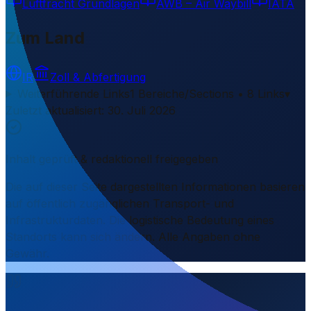
Luftfracht Grundlagen
AWB – Air Waybill
IATA
Zum Land
IR
Zoll & Abfertigung
Weiterführende Links
1 Bereiche/Sections • 8 Links
▾
Zuletzt aktualisiert
:
30. Juli 2026
Inhalt geprüft & redaktionell freigegeben
Die auf dieser Seite dargestellten Informationen basieren
auf öffentlich zugänglichen Transport- und
Infrastrukturdaten. Die logistische Bedeutung eines
Standorts kann sich ändern. Alle Angaben ohne
Gewähr.