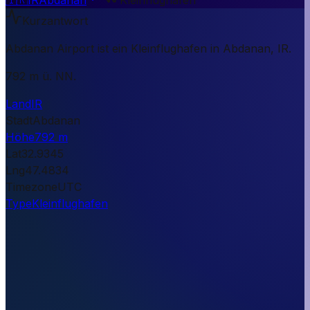
Kurzantwort
Abdanan Airport ist ein Kleinflughafen in Abdanan, IR.
792 m ü. NN.
Land
IR
Stadt
Abdanan
Höhe
792 m
Lat
32.9345
Lng
47.4834
Timezone
UTC
Type
Kleinflughafen