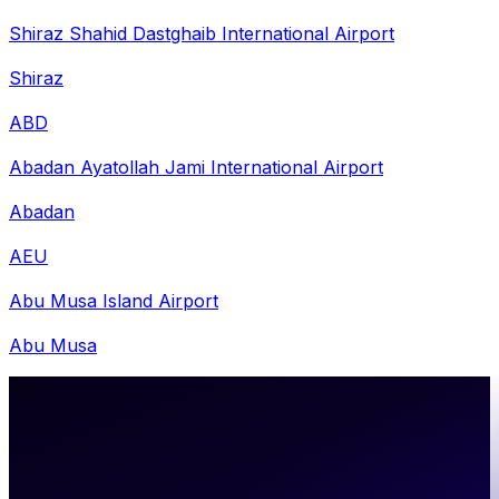
Shiraz Shahid Dastghaib International Airport
Shiraz
ABD
Abadan Ayatollah Jami International Airport
Abadan
AEU
Abu Musa Island Airport
Abu Musa