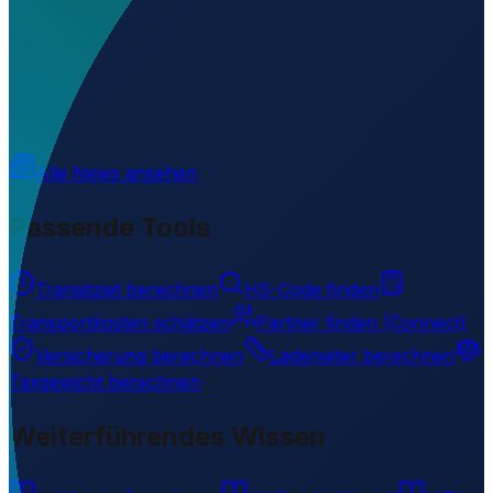
Wo liegt Abdanan Airport?
▼
Auf welcher Höhe liegt Abdanan Airport?
▼
Wird geladen...
32.93450
,
47.48340
792
m ü. NN
Alle News ansehen
Passende Tools
Transitzeit berechnen
HS-Code finden
Transportkosten schätzen
Partner finden (Connect)
Versicherung berechnen
Lademeter berechnen
Taxgewicht berechnen
Weiterführendes Wissen