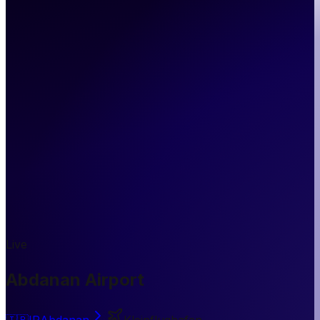
Live
Abdanan Airport
🇮🇷
IR
Abdanan
Kleinflughafen