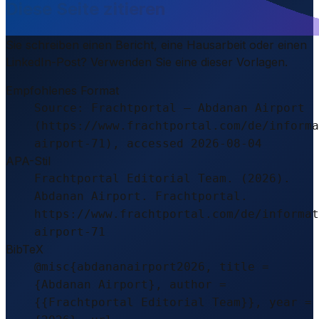
Diese Seite zitieren
Sie schreiben einen Bericht, eine Hausarbeit oder einen
LinkedIn-Post? Verwenden Sie eine dieser Vorlagen.
Empfohlenes Format
Source: Frachtportal – Abdanan Airport
(https://www.frachtportal.com/de/informa
airport-71), accessed 2026-08-04
APA-Stil
Frachtportal Editorial Team. (2026).
Abdanan Airport. Frachtportal.
https://www.frachtportal.com/de/informat
airport-71
BibTeX
@misc{abdananairport2026, title =
{Abdanan Airport}, author =
{{Frachtportal Editorial Team}}, year =