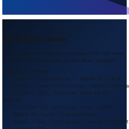
Standorts kann sich ändern. Alle Angaben ohne
Gewähr.
Diese Seite zitieren
Sie schreiben einen Bericht, eine Hausarbeit oder einen
LinkedIn-Post? Verwenden Sie eine dieser Vorlagen.
Empfohlenes Format
Source: Frachtportal – Abéné Airfield
(https://www.frachtportal.com/de/informa
airport-152), accessed 2026-08-03
APA-Stil
Frachtportal Editorial Team. (2026).
Abéné Airfield. Frachtportal.
https://www.frachtportal.com/de/informat
airport-152