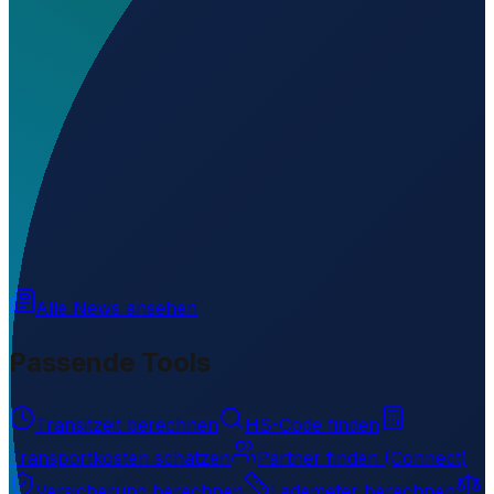
Wo liegt Abéné Airfield?
▼
Wird geladen...
13.01010
,
-16.72130
Alle News ansehen
Passende Tools
Transitzeit berechnen
HS-Code finden
Transportkosten schätzen
Partner finden (Connect)
Versicherung berechnen
Lademeter berechnen