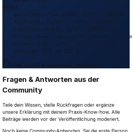
BibTeX
@misc{abnairfield2026, title = {Abéné
Airfield}, author = {{Frachtportal
Editorial Team}}, year = {2026}, url =
{https://www.frachtportal.com/de/informa
airport-152}, note = {Frachtportal,
accessed 2026-08-03} }
Inhalt geprüft & redaktionell freigegeben.
Fragen & Antworten aus der
Community
Teile dein Wissen, stelle Rückfragen oder ergänze
unsere Erklärung mit deinem Praxis-Know-how. Alle
Beiträge werden vor der Veröffentlichung moderiert.
Noch keine Community-Antworten. Sei die erste Person.