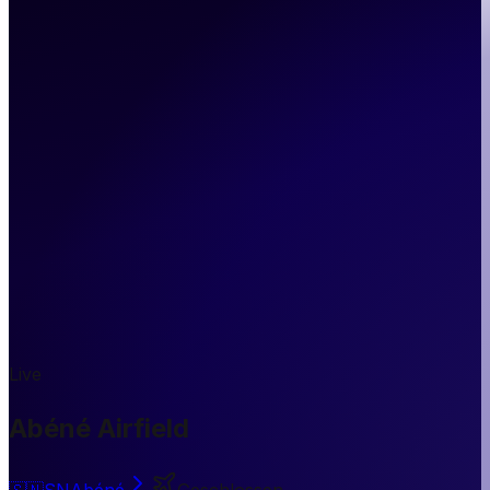
Live
Abéné Airfield
🇸🇳
SN
Abéné
Geschlossen