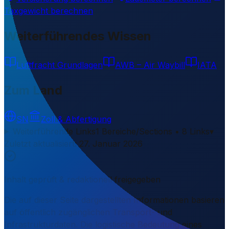
Taxgewicht berechnen
Weiterführendes Wissen
Luftfracht Grundlagen
AWB – Air Waybill
IATA
Zum Land
SN
Zoll & Abfertigung
Weiterführende Links
1 Bereiche/Sections • 8 Links
▾
Zuletzt aktualisiert
:
27. Januar 2026
Inhalt geprüft & redaktionell freigegeben
Die auf dieser Seite dargestellten Informationen basieren
auf öffentlich zugänglichen Transport- und
Infrastrukturdaten. Die logistische Bedeutung eines