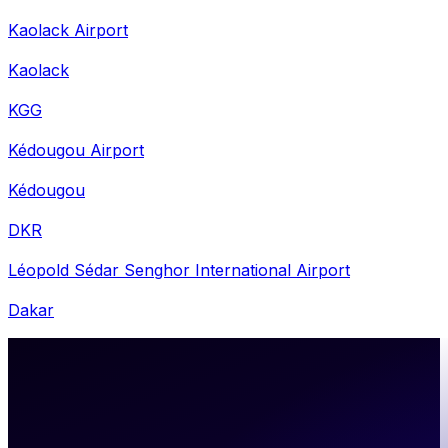
Kaolack Airport
Kaolack
KGG
Kédougou Airport
Kédougou
DKR
Léopold Sédar Senghor International Airport
Dakar