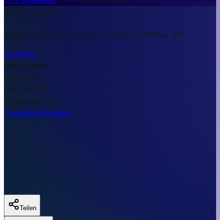
Kurzantwort
Abéné Airfield ist ein Geschlossen in Abéné, SN.
Land
SN
Stadt
Abéné
Lat
13.0101
Lng
-16.7213
Timezone
UTC
Type
Geschlossen
Teilen