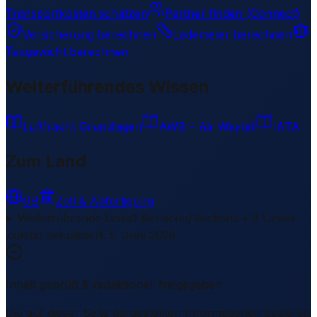
Transportkosten schätzen
Partner finden (Connect)
Versicherung berechnen
Lademeter berechnen
Taxgewicht berechnen
Weiterführendes Wissen
Luftfracht Grundlagen
AWB – Air Waybill
IATA
Zum Land
GB
Zoll & Abfertigung
Weiterführende Links
1 Bereiche/Sections • 8 Links
▾
Zuletzt aktualisiert
:
5. Juni 2026
Inhalt geprüft & redaktionell freigegeben
Die auf dieser Seite dargestellten Informationen basieren