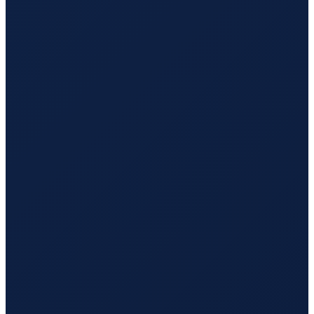
London
→
Tokyo