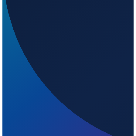
London
→
Shenzhen