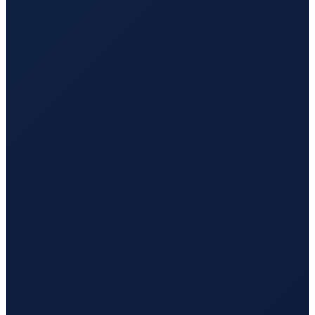
London
→
Busan