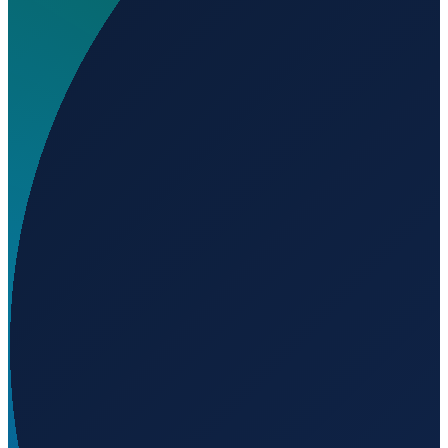
Wo liegt Aberporth Airport?
▼
Auf welcher Höhe liegt Aberporth Airport?
▼
Wird geladen...
52.11530
,
-4.55694
130
m ü. NN
London
→
Shanghai