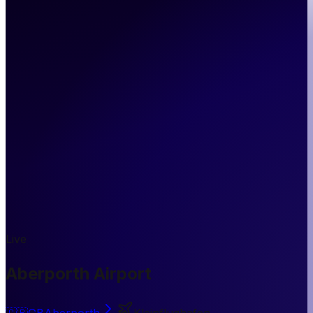
Live
Aberporth Airport
🇬🇧
GB
Aberporth
Kleinflughafen