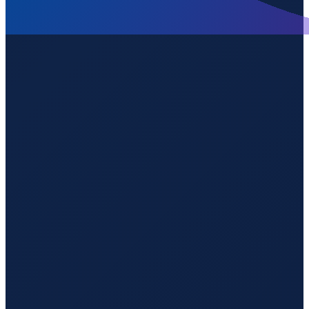
London
→
Guangzhou