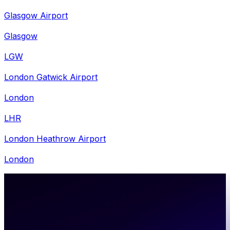
Glasgow Airport
Glasgow
LGW
London Gatwick Airport
London
LHR
London Heathrow Airport
London