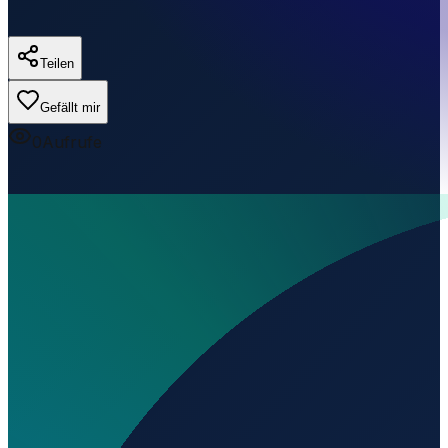
Teilen
Gefällt mir
0
Aufrufe