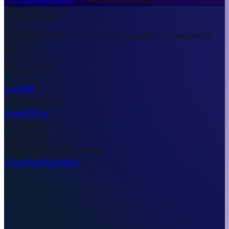
Kurzantwort
Aberporth Airport ist ein Kleinflughafen in Aberporth,
GB.
130 m ü. NN.
Land
GB
Stadt
Aberporth
Höhe
130 m
Lat
52.1153
Lng
-4.5569
Timezone
Europe/London
Type
Kleinflughafen