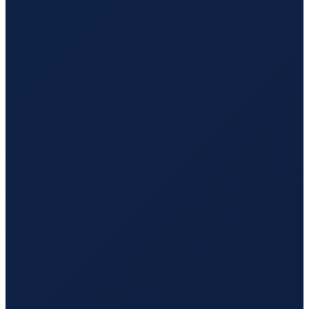
London
→
Hong Kong