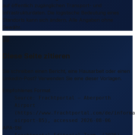
auf öffentlich zugänglichen Transport- und
Infrastrukturdaten. Die logistische Bedeutung eines
Standorts kann sich ändern. Alle Angaben ohne
Gewähr.
Diese Seite zitieren
Sie schreiben einen Bericht, eine Hausarbeit oder einen
LinkedIn-Post? Verwenden Sie eine dieser Vorlagen.
Empfohlenes Format
Source: Frachtportal – Aberporth
Airport
(https://www.frachtportal.com/de/informa
airport-85), accessed 2026-08-06
APA-Stil