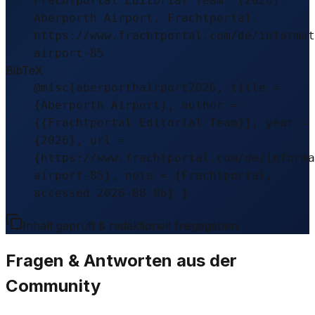
Frachtportal Editorial Team. (2026).
Aberporth Airport. Frachtportal.
https://www.frachtportal.com/de/informat
airport-85
BibTeX
@misc{aberporthairport2026, title =
{Aberporth Airport}, author =
{{Frachtportal Editorial Team}}, year =
{2026}, url =
{https://www.frachtportal.com/de/informa
airport-85}, note = {Frachtportal,
accessed 2026-08-06} }
Inhalt geprüft & redaktionell freigegeben.
Fragen & Antworten aus der
Community