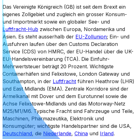
Das Vereinigte Königreich (GB) ist seit dem Brexit ein
eigenes Zollgebiet und zugleich ein grosser Konsum-
und Importmarkt sowie ein globaler See- und
Luftfracht-Hub
zwischen Europa, Nordamerika und
Asien. Es steht ausserhalb der
EU-Zollunion
; Ein- und
Ausfuhren laufen über den Customs Declaration
Service (CDS) von HMRC, der EU-Handel über die UK-
EU-Handelsvereinbarung (TCA). Die Einfuhr-
Mehrwertsteuer beträgt 20 Prozent. Wichtigste
Containerhäfen sind Felixstowe, London Gateway und
Southampton, in der
Luftfracht
führen Heathrow (LHR)
und East Midlands (EMA). Zentrale Korridore sind der
Ärmelkanal mit Dover und dem Eurotunnel sowie die
Achse Felixstowe-Midlands und das Motorway-Netz
M25/M1/M6. Typische Fracht sind Fahrzeuge und Teile,
Maschinen, Pharmazeutika, Elektronik und
Konsumgüter; wichtigste Handelspartner sind die USA,
Deutschland
, die
Niederlande
,
China
und
Irland
.