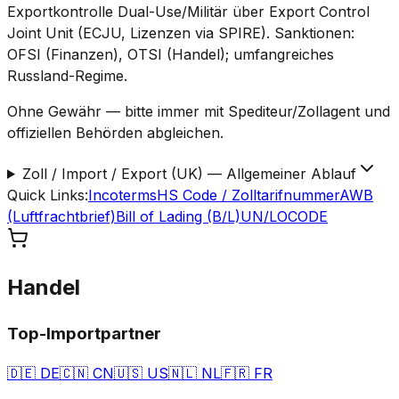
Exportkontrolle Dual-Use/Militär über Export Control
Joint Unit (ECJU, Lizenzen via SPIRE). Sanktionen:
OFSI (Finanzen), OTSI (Handel); umfangreiches
Russland-Regime.
Ohne Gewähr — bitte immer mit Spediteur/Zollagent und
offiziellen Behörden abgleichen.
Zoll / Import / Export (UK)
—
Allgemeiner Ablauf
Quick Links
:
Incoterms
HS Code / Zolltarifnummer
AWB
(Luftfrachtbrief)
Bill of Lading (B/L)
UN/LOCODE
Handel
Top-Importpartner
🇩🇪
DE
🇨🇳
CN
🇺🇸
US
🇳🇱
NL
🇫🇷
FR