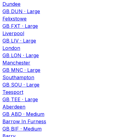
Dundee
GB DUN
·
Large
Felixstowe
GB FXT
·
Large
Liverpool
GB LIV
·
Large
London
GB LON
·
Large
Manchester
GB MNC
·
Large
Southampton
GB SOU
·
Large
Teesport
GB TEE
·
Large
Aberdeen
GB ABD
·
Medium
Barrow In Furness
GB BIF
·
Medium
Barry