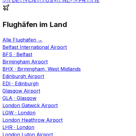
🇩🇪
DE
🇨🇳
CN
🇺🇸
US
🇳🇱
NL
🇫🇷
FR
🇮🇪
IE
Flughäfen im Land
Alle Flughäfen
→
Belfast International Airport
BFS
·
Belfast
Birmingham Airport
BHX
·
Birmingham, West Midlands
Edinburgh Airport
EDI
·
Edinburgh
Glasgow Airport
GLA
·
Glasgow
London Gatwick Airport
LGW
·
London
London Heathrow Airport
LHR
·
London
London Luton Airport