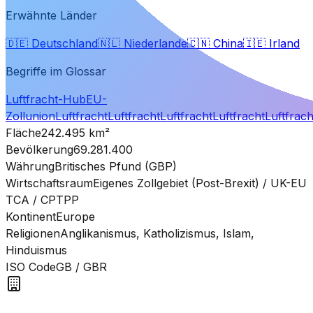
Erwähnte Länder
🇩🇪
Deutschland
🇳🇱
Niederlande
🇨🇳
China
🇮🇪
Irland
Begriffe im Glossar
Luftfracht-Hub
EU-
Zollunion
Luftfracht
Luftfracht
Luftfracht
Luftfracht
Luftfrach
Fläche
242.495
km²
Bevölkerung
69.281.400
Währung
Britisches Pfund (GBP)
Wirtschaftsraum
Eigenes Zollgebiet (Post-Brexit) / UK-EU
TCA / CPTPP
Kontinent
Europe
Religionen
Anglikanismus, Katholizismus, Islam,
Hinduismus
ISO Code
GB
/ GBR