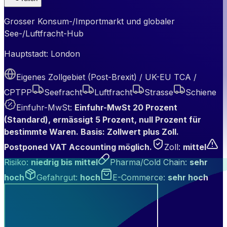
Grosser Konsum-/Importmarkt und globaler
See-/Luftfracht-Hub
Hauptstadt:
London
Eigenes Zollgebiet (Post-Brexit) / UK-EU TCA /
CPTPP
Seefracht
Luftfracht
Strasse
Schiene
Einfuhr-MwSt
:
Einfuhr-MwSt 20 Prozent
(Standard), ermässigt 5 Prozent, null Prozent für
bestimmte Waren. Basis: Zollwert plus Zoll.
Postponed VAT Accounting möglich.
Zoll
:
mittel
Risiko
:
niedrig bis mittel
Pharma/Cold Chain
:
sehr
hoch
Gefahrgut
:
hoch
E-Commerce
:
sehr hoch