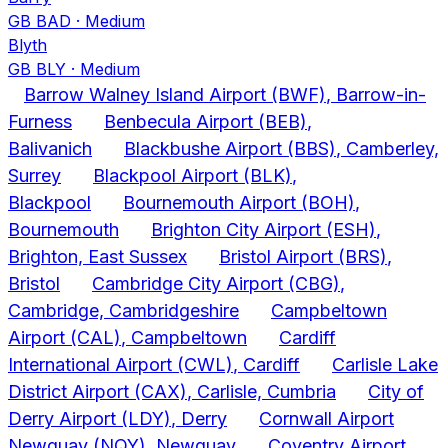
GB BAD
·
Medium
Blyth
GB BLY
·
Medium
Barrow Walney Island Airport
(BWF)
, Barrow-in-
Furness
Benbecula Airport
(BEB)
,
Balivanich
Blackbushe Airport
(BBS)
, Camberley,
Surrey
Blackpool Airport
(BLK)
,
Blackpool
Bournemouth Airport
(BOH)
,
Bournemouth
Brighton City Airport
(ESH)
,
Brighton, East Sussex
Bristol Airport
(BRS)
,
Bristol
Cambridge City Airport
(CBG)
,
Cambridge, Cambridgeshire
Campbeltown
Airport
(CAL)
, Campbeltown
Cardiff
International Airport
(CWL)
, Cardiff
Carlisle Lake
District Airport
(CAX)
, Carlisle, Cumbria
City of
Derry Airport
(LDY)
, Derry
Cornwall Airport
Newquay
(NQY)
, Newquay
Coventry Airport