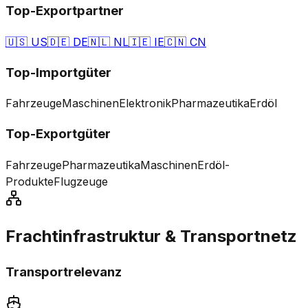
Top-Exportpartner
🇺🇸
US
🇩🇪
DE
🇳🇱
NL
🇮🇪
IE
🇨🇳
CN
Top-Importgüter
Fahrzeuge
Maschinen
Elektronik
Pharmazeutika
Erdöl
Top-Exportgüter
Fahrzeuge
Pharmazeutika
Maschinen
Erdöl-
Produkte
Flugzeuge
Frachtinfrastruktur & Transportnetz
Transportrelevanz