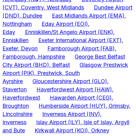
(CVT)
, Coventry, West Midlands
Dundee Airport
(DND)
, Dundee
East Midlands Airport
(EMA)
,
Nottingham
Eday Airport
(EOI)
,
Eday
Enniskillen/St Angelo Airport
(ENK)
,
Enniskillen
Exeter International Airport
(EXT)
,
Exeter, Devon
Farnborough Airport
(FAB)
,
Farnborough, Hampshire
George Best Belfast
City Airport
(BHD)
, Belfast
Glasgow Prestwick
Airport
(PIK)
, Prestwick, South
Ayrshire
Gloucestershire Airport
(GLO)
,
Staverton
Haverfordwest Airport
(HAW)
,
Haverfordwest
Hawarden Airport
(CEG)
,
Broughton
Humberside Airport
(HUY)
, Grimsby,
Lincolnshire
Inverness Airport
(INV)
,
Inverness
Islay Airport
(ILY)
, Isle of Islay, Argyll
and Bute
Kirkwall Airport
(KOI)
, Orkney