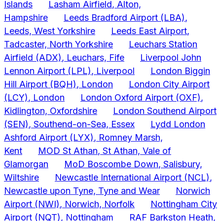
Islands
Lasham Airfield
, Alton,
Hampshire
Leeds Bradford Airport
(LBA)
,
Leeds, West Yorkshire
Leeds East Airport
,
Tadcaster, North Yorkshire
Leuchars Station
Airfield
(ADX)
, Leuchars, Fife
Liverpool John
Lennon Airport
(LPL)
, Liverpool
London Biggin
Hill Airport
(BQH)
, London
London City Airport
(LCY)
, London
London Oxford Airport
(OXF)
,
Kidlington, Oxfordshire
London Southend Airport
(SEN)
, Southend-on-Sea, Essex
Lydd London
Ashford Airport
(LYX)
, Romney Marsh,
Kent
MOD St Athan
, St Athan, Vale of
Glamorgan
MoD Boscombe Down
, Salisbury,
Wiltshire
Newcastle International Airport
(NCL)
,
Newcastle upon Tyne, Tyne and Wear
Norwich
Airport
(NWI)
, Norwich, Norfolk
Nottingham City
Airport
(NQT)
, Nottingham
RAF Barkston Heath
,