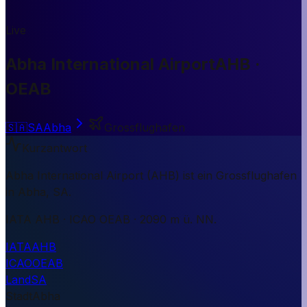
Live
Abha International Airport
AHB ·
OEAB
🇸🇦
SA
Abha
Grossflughafen
Kurzantwort
Abha International Airport (AHB) ist ein Grossflughafen
in Abha, SA.
IATA AHB · ICAO OEAB · 2090 m ü. NN.
IATA
AHB
ICAO
OEAB
Land
SA
Stadt
Abha