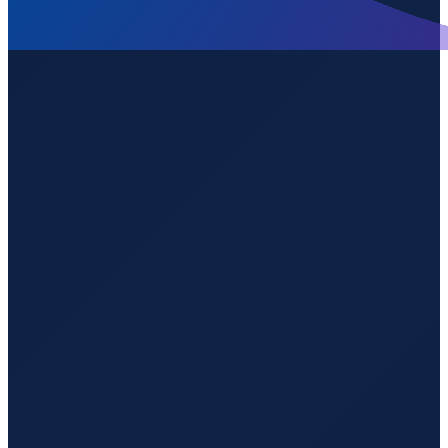
18.24040
,
42.65660
2090
m ü. NN
Jeddah
→
Shanghai