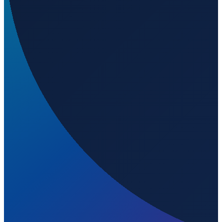
Welchen IATA-Code hat Abha International Airport?
▼
Wo liegt Abha International Airport?
▼
Was ist der ICAO-Code von Abha International
Airport?
▼
Auf welcher Höhe liegt Abha International Airport?
▼
Wird geladen...