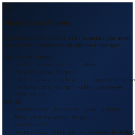
Diese Seite zitieren
Sie schreiben einen Bericht, eine Hausarbeit oder einen
LinkedIn-Post? Verwenden Sie eine dieser Vorlagen.
Empfohlenes Format
Source: Frachtportal – Abha
International Airport
(https://www.frachtportal.com/de/informa
international-airport-ahb), accessed
2026-08-07
APA-Stil
Frachtportal Editorial Team. (2026).
Abha International Airport.
Frachtportal.
https://www.frachtportal.com/de/informat