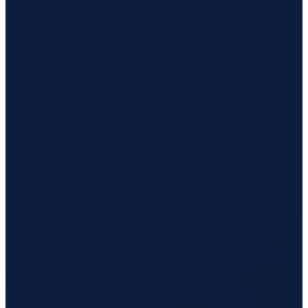
Jeddah
→
Busan