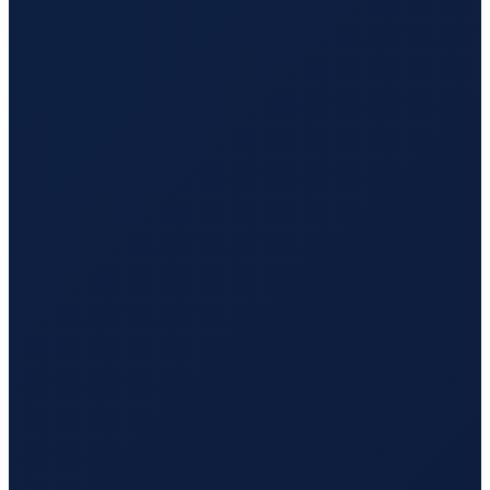
Jeddah
→
Tokyo