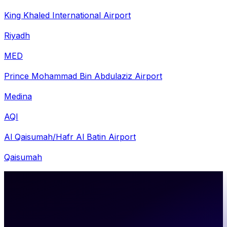
King Khaled International Airport
Riyadh
MED
Prince Mohammad Bin Abdulaziz Airport
Medina
AQI
Al Qaisumah/Hafr Al Batin Airport
Qaisumah