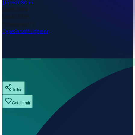
Höhe
2090 m
Lat
18.2404
Lng
42.6566
Timezone
UTC
Type
Grossflughafen
Teilen
Gefällt mir
0
Aufrufe