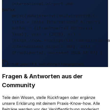
international-airport-ahb
BibTeX
@misc{abhainternationalairport2026,
title = {Abha International Airport},
author = {{Frachtportal Editorial
Team}}, year = {2026}, url =
{https://www.frachtportal.com/de/informa
international-airport-ahb}, note =
{Frachtportal, accessed 2026-08-07} }
Inhalt geprüft & redaktionell freigegeben.
Fragen & Antworten aus der
Community
Teile dein Wissen, stelle Rückfragen oder ergänze
unsere Erklärung mit deinem Praxis-Know-how. Alle
Beiträge werden vor der Veröffentlichung moderiert.