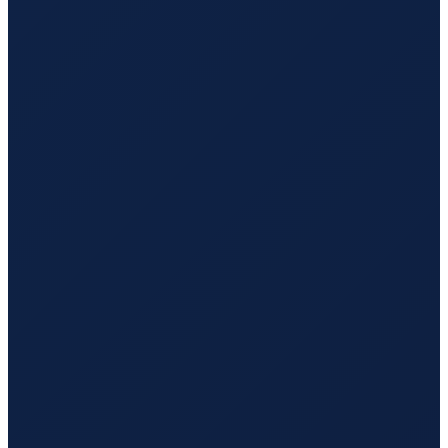
Jeddah
→
Guangzhou