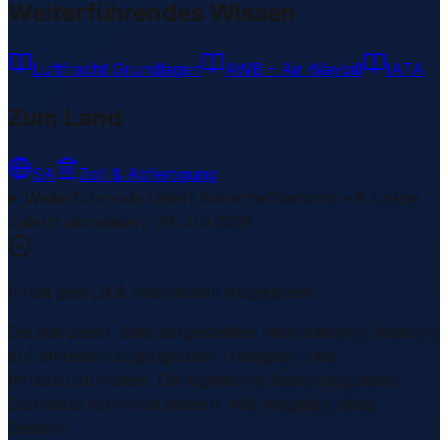
Weiterführendes Wissen
Luftfracht Grundlagen
AWB – Air Waybill
IATA
Zum Land
SA
Zoll & Abfertigung
Weiterführende Links
1 Bereiche/Sections • 8 Links
▾
Zuletzt aktualisiert
:
29. Juli 2026
Inhalt geprüft & redaktionell freigegeben
Die auf dieser Seite dargestellten Informationen basieren
auf öffentlich zugänglichen Transport- und
Infrastrukturdaten. Die logistische Bedeutung eines
Standorts kann sich ändern. Alle Angaben ohne
Gewähr.