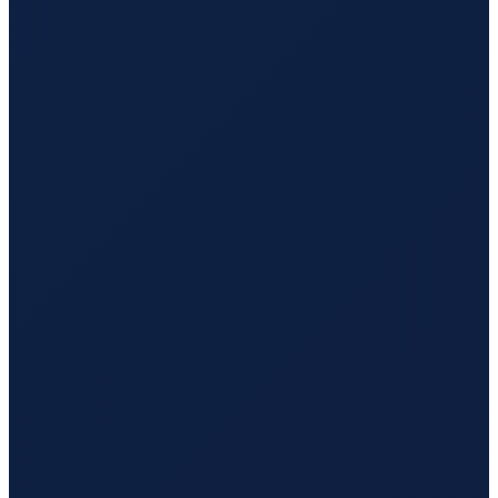
Jeddah
→
Hong Kong