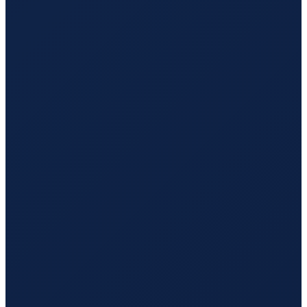
Jeddah
→
Shenzhen