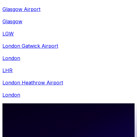
Glasgow Airport
Glasgow
LGW
London Gatwick Airport
London
LHR
London Heathrow Airport
London