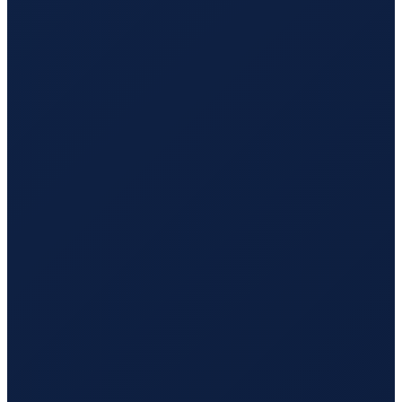
London
→
Tokyo