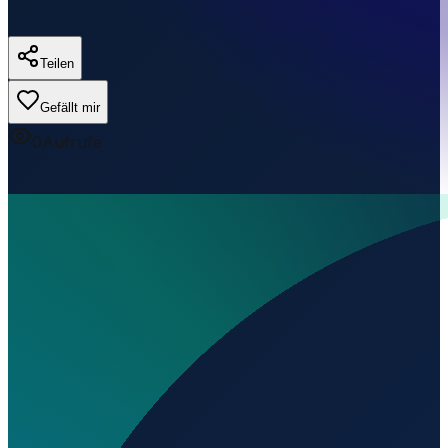
Teilen
Gefällt mir
0
Aufrufe