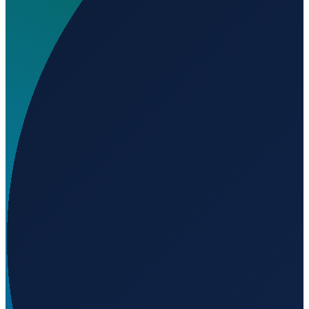
Wo liegt Aboyne Airfield?
▼
Auf welcher Höhe liegt Aboyne Airfield?
▼
Wird geladen...
57.07500
,
-2.83983
141
m ü. NN
London
→
Shanghai