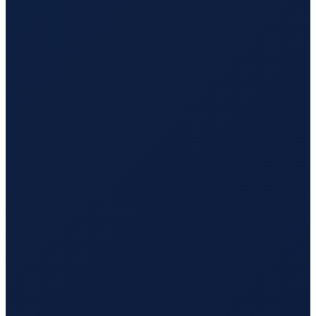
London
→
Busan