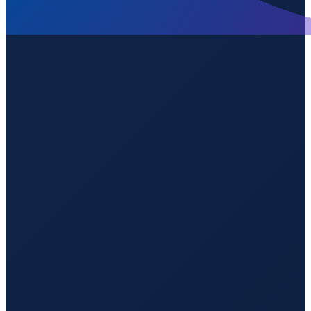
London
→
Guangzhou