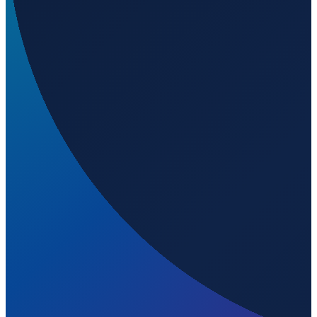
London
→
Shenzhen