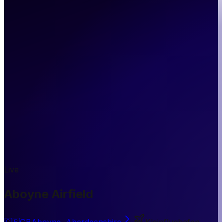
Live
Aboyne Airfield
🇬🇧
GB
Aboyne, Aberdeenshire
Kleinflughafen