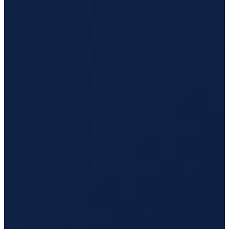
London
→
Hong Kong