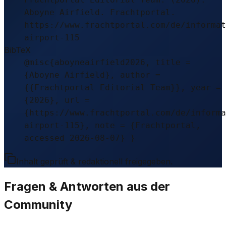
Aboyne Airfield. Frachtportal.
https://www.frachtportal.com/de/informat
airport-115
BibTeX
@misc{aboyneairfield2026, title =
{Aboyne Airfield}, author =
{{Frachtportal Editorial Team}}, year =
{2026}, url =
{https://www.frachtportal.com/de/informa
airport-115}, note = {Frachtportal,
accessed 2026-08-07} }
Inhalt geprüft & redaktionell freigegeben.
Fragen & Antworten aus der
Community