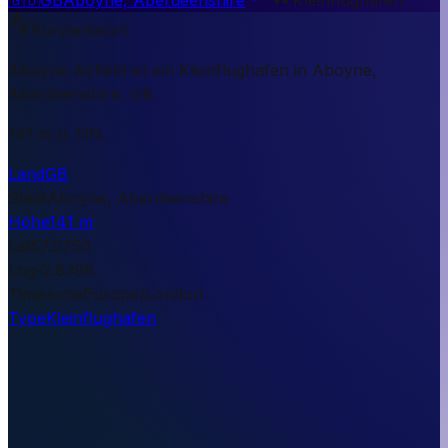
Kurzantwort
Aboyne Airfield ist ein Kleinflughafen in Aboyne,
Aberdeenshire, GB.
141 m ü. NN.
Land
GB
Stadt
Aboyne, Aberdeenshire
Höhe
141 m
Lat
57.0750
Lng
-2.8398
Timezone
Europe/London
Type
Kleinflughafen