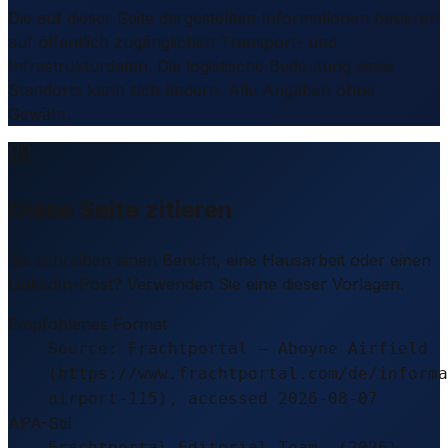
Die auf dieser Seite dargestellten Informationen basieren
auf öffentlich zugänglichen Transport- und
Infrastrukturdaten. Die logistische Bedeutung eines
Standorts kann sich ändern. Alle Angaben ohne
Gewähr.
Diese Seite zitieren
Sie schreiben einen Bericht, eine Hausarbeit oder einen
LinkedIn-Post? Verwenden Sie eine dieser Vorlagen.
Empfohlenes Format
Source: Frachtportal – Aboyne Airfield
(https://www.frachtportal.com/de/informa
airport-115), accessed 2026-08-07
APA-Stil
Frachtportal Editorial Team. (2026).