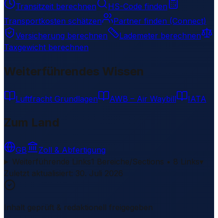
Transitzeit berechnen
HS-Code finden
Transportkosten schätzen
Partner finden (Connect)
Versicherung berechnen
Lademeter berechnen
Taxgewicht berechnen
Weiterführendes Wissen
Luftfracht Grundlagen
AWB – Air Waybill
IATA
Zum Land
GB
Zoll & Abfertigung
Weiterführende Links
1 Bereiche/Sections • 8 Links
▾
Zuletzt aktualisiert
:
30. Juli 2026
Inhalt geprüft & redaktionell freigegeben