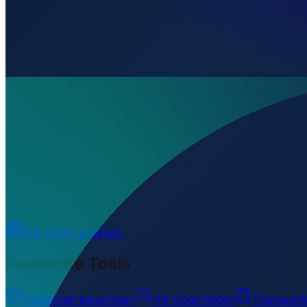
Wo liegt Abrit Airfield?
▼
Auf welcher Höhe liegt Abrit Airfield?
▼
Wird geladen...
43.90966
,
27.81772
201
m ü. NN
Alle News ansehen
Passende Tools
Transitzeit berechnen
HS-Code finden
Transport