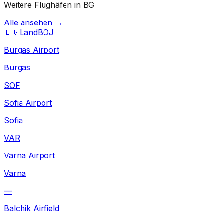
Weitere Flughäfen in BG
Alle ansehen →
🇧🇬
Land
BOJ
Burgas Airport
Burgas
SOF
Sofia Airport
Sofia
VAR
Varna Airport
Varna
—
Balchik Airfield