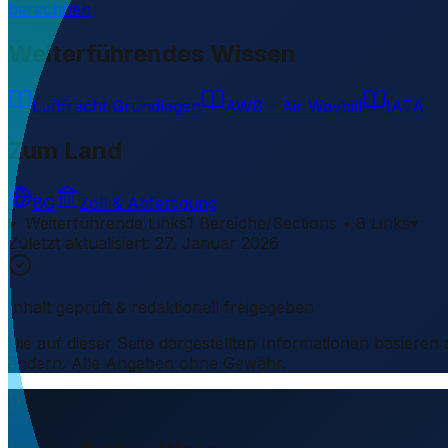
berechnen
Weiterführendes Wissen
Luftfracht Grundlagen
AWB – Air Waybill
IATA
Zum Land
BG
Zoll & Abfertigung
Weiterführende Links
1 Bereiche/Sections • 8 Links
▾
Zuletzt aktualisiert
:
27. Januar 2026
Inhalt geprüft & redaktionell freigegeben
Die auf dieser Seite dargestellten Informationen basieren
ändern. Alle Angaben ohne Gewähr.