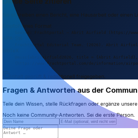
Diese Seite zitieren
Sie schreiben einen Bericht, eine Hausarbeit oder einen 
Empfohlenes Format
Source: Frachtportal – Abrit Airfield (https://www
APA-Stil
Frachtportal Editorial Team. (2026). Abrit Airfiel
BibTeX
@misc{abritairfield2026, title = {Abrit Airfield},
{https://www.frachtportal.com/de/information/airpo
Inhalt geprüft & redaktionell freigegeben.
Fragen & Antworten aus der Commun
Teile dein Wissen, stelle Rückfragen oder ergänze unser
Noch keine Community-Antworten. Sei die erste Person.