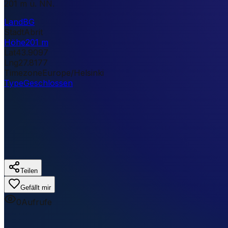
201 m ü. NN.
Land
BG
Stadt
Abrit
Höhe
201 m
Lat
43.9097
Lng
27.8177
Timezone
Europe/Helsinki
Type
Geschlossen
Teilen
Gefällt mir
0
Aufrufe