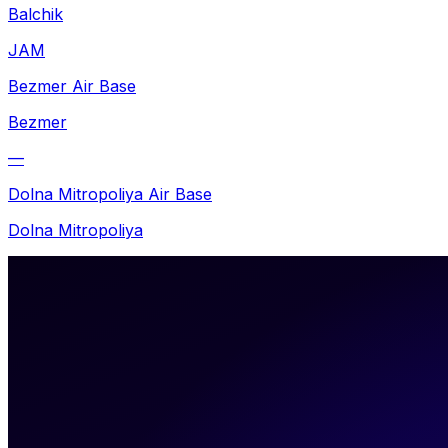
Balchik
JAM
Bezmer Air Base
Bezmer
—
Dolna Mitropoliya Air Base
Dolna Mitropoliya