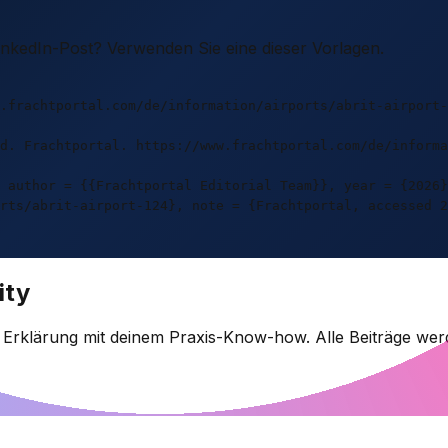
LinkedIn-Post? Verwenden Sie eine dieser Vorlagen.
.frachtportal.com/de/information/airports/abrit-airport-
d. Frachtportal. https://www.frachtportal.com/de/informa
 author = {{Frachtportal Editorial Team}}, year = {2026}
rts/abrit-airport-124}, note = {Frachtportal, accessed 2
ity
e Erklärung mit deinem Praxis-Know-how. Alle Beiträge wer