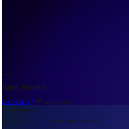
Live
Abrit Airfield
🇧🇬
BG
Abrit
Geschlossen
Kurzantwort
Abrit Airfield ist ein Geschlossen in Abrit, BG.