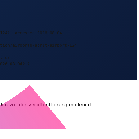
124), accessed 2026-08-04
tion/airports/abrit-airport-124
, url =
026-08-04} }
den vor der Veröffentlichung moderiert.