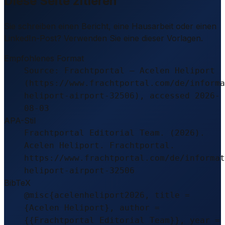
Diese Seite zitieren
Sie schreiben einen Bericht, eine Hausarbeit oder einen
LinkedIn-Post? Verwenden Sie eine dieser Vorlagen.
Empfohlenes Format
Source: Frachtportal – Acelen Heliport
(https://www.frachtportal.com/de/informa
heliport-airport-32506), accessed 2026-
08-03
APA-Stil
Frachtportal Editorial Team. (2026).
Acelen Heliport. Frachtportal.
https://www.frachtportal.com/de/informat
heliport-airport-32506
BibTeX
@misc{acelenheliport2026, title =
{Acelen Heliport}, author =
{{Frachtportal Editorial Team}}, year =