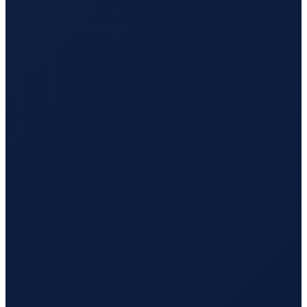
Sao Paulo
→
Busan