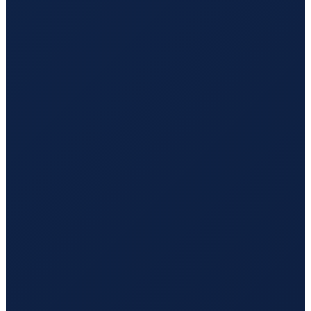
Sao Paulo
→
Guangzhou