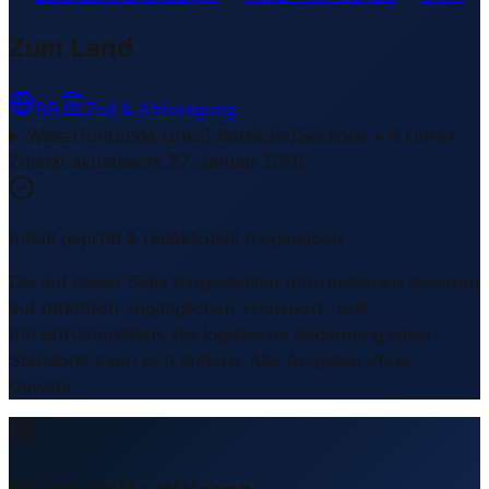
Zum Land
BR
Zoll & Abfertigung
Weiterführende Links
1 Bereiche/Sections • 8 Links
▾
Zuletzt aktualisiert
:
27. Januar 2026
Inhalt geprüft & redaktionell freigegeben
Die auf dieser Seite dargestellten Informationen basieren
auf öffentlich zugänglichen Transport- und
Infrastrukturdaten. Die logistische Bedeutung eines
Standorts kann sich ändern. Alle Angaben ohne
Gewähr.