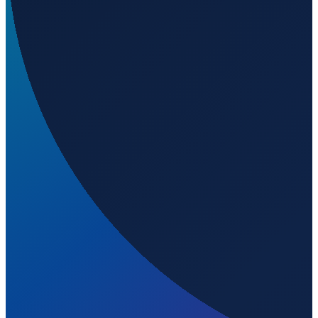
Sao Paulo
→
Shanghai