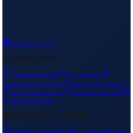
Alle News ansehen
Passende Tools
Transitzeit berechnen
HS-Code finden
Transportkosten schätzen
Partner finden (Connect)
Versicherung berechnen
Lademeter berechnen
Taxgewicht berechnen
Weiterführendes Wissen
Luftfracht Grundlagen
AWB – Air Waybill
IATA