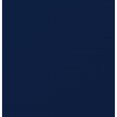
Sao Paulo
→
Tokyo