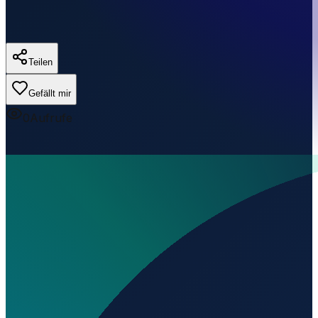
Teilen
Gefällt mir
0
Aufrufe