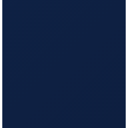
Sao Paulo
→
Hong Kong