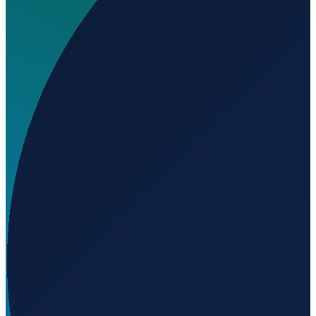
Wo liegt Acelen Heliport?
▼
Auf welcher Höhe liegt Acelen Heliport?
▼
Wird geladen...
-12.71004
,
-38.55829
15
m ü. NN