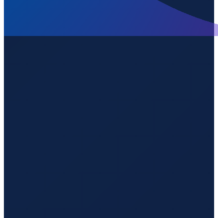
Sao Paulo
→
Shenzhen