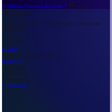
🇧🇷
BR
São Francisco do Conde
Heliport
Kurzantwort
Acelen Heliport ist ein Heliport in São Francisco do
Conde, BR.
15 m ü. NN.
Land
BR
Stadt
São Francisco do Conde
Höhe
15 m
Lat
-12.7100
Lng
-38.5583
Timezone
UTC
Type
Heliport