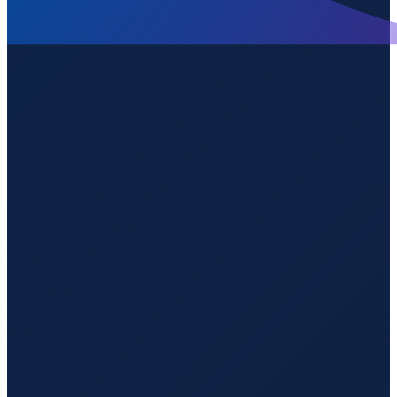
Milan
→
Guangzhou