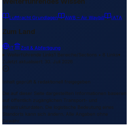
Weiterführendes Wissen
Luftfracht Grundlagen
AWB – Air Waybill
IATA
Zum Land
IT
Zoll & Abfertigung
Weiterführende Links
1 Bereiche/Sections • 8 Links
▾
Zuletzt aktualisiert
:
30. Juli 2026
Inhalt geprüft & redaktionell freigegeben
Die auf dieser Seite dargestellten Informationen basieren
auf öffentlich zugänglichen Transport- und
Infrastrukturdaten. Die logistische Bedeutung eines
Standorts kann sich ändern. Alle Angaben ohne
Gewähr.