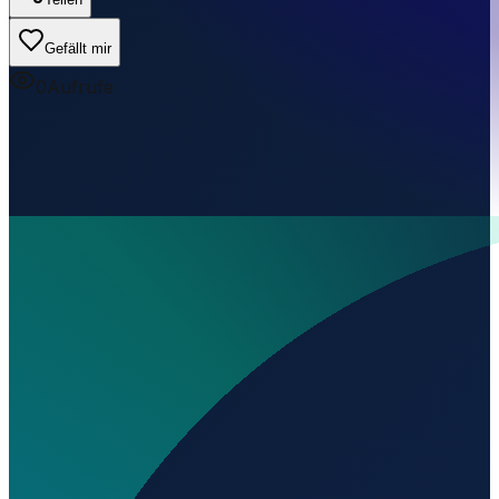
Gefällt mir
0
Aufrufe
Wo liegt Achille Private Ultralight Airfield?
▼