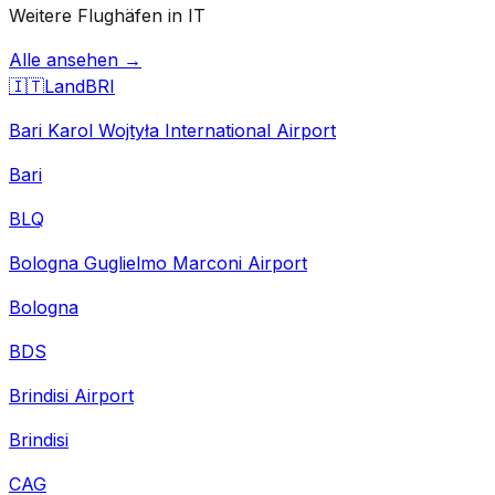
Weitere Flughäfen in IT
Alle ansehen →
🇮🇹
Land
BRI
Bari Karol Wojtyła International Airport
Bari
BLQ
Bologna Guglielmo Marconi Airport
Bologna
BDS
Brindisi Airport
Brindisi
CAG