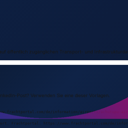
 auf öffentlich zugänglichen Transport- und Infrastrukturda
LinkedIn-Post? Verwenden Sie eine dieser Vorlagen.
ww.frachtportal.com/de/information/airports/achutupu-air
ort. Frachtportal. https://www.frachtportal.com/de/infor