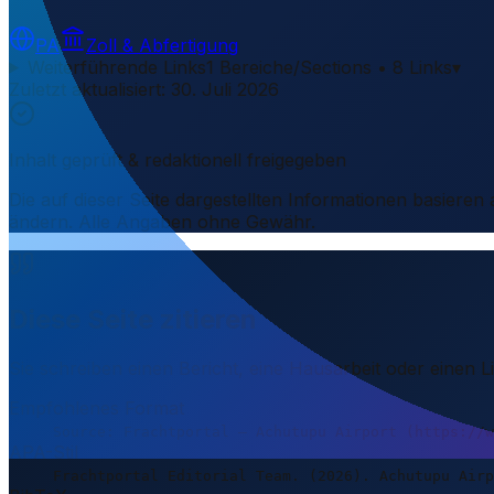
PA
Zoll & Abfertigung
Weiterführende Links
1 Bereiche/Sections • 8 Links
▾
Zuletzt aktualisiert
:
30. Juli 2026
Inhalt geprüft & redaktionell freigegeben
Die auf dieser Seite dargestellten Informationen basieren
ändern. Alle Angaben ohne Gewähr.
Diese Seite zitieren
Sie schreiben einen Bericht, eine Hausarbeit oder einen 
Empfohlenes Format
Source: Frachtportal – Achutupu Airport (https://w
APA-Stil
Frachtportal Editorial Team. (2026). Achutupu Airp