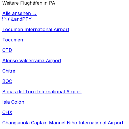
Weitere Flughäfen in PA
Alle ansehen →
🇵🇦
Land
PTY
Tocumen International Airport
Tocumen
CTD
Alonso Valderrama Airport
Chitré
BOC
Bocas del Toro International Airport
Isla Colón
CHX
Changuinola Captain Manuel Niño International Airport