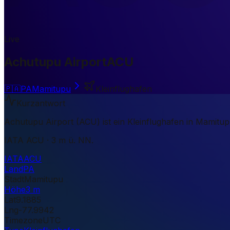
Live
Achutupu Airport
ACU
🇵🇦
PA
Mamitupu
Kleinflughafen
Kurzantwort
Achutupu Airport (ACU) ist ein Kleinflughafen in Mamitup
IATA ACU · 3 m ü. NN.
IATA
ACU
Land
PA
Stadt
Mamitupu
Höhe
3 m
Lat
9.1885
Lng
-77.9942
Timezone
UTC