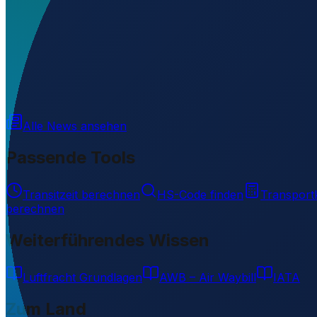
Welchen IATA-Code hat Achutupu Airport?
▼
Wo liegt Achutupu Airport?
▼
Auf welcher Höhe liegt Achutupu Airport?
▼
Wird geladen...
9.18848
,
-77.99415
3
m ü. NN
Alle News ansehen
Passende Tools
Transitzeit berechnen
HS-Code finden
Transport
berechnen
Weiterführendes Wissen
Luftfracht Grundlagen
AWB – Air Waybill
IATA
Zum Land