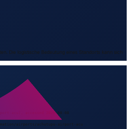
ten. Die logistische Bedeutung eines Standorts kann sich
port-acu), accessed 2026-08-08
mation/airports/achutupu-airport-acu