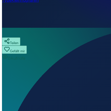
Type
Kleinflughafen
Teilen
Gefällt mir
0
Aufrufe