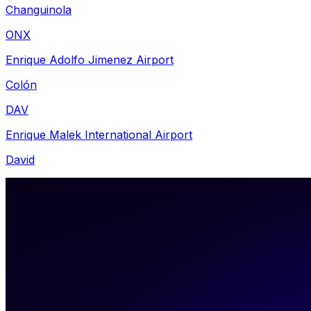
Changuinola
ONX
Enrique Adolfo Jimenez Airport
Colón
DAV
Enrique Malek International Airport
David